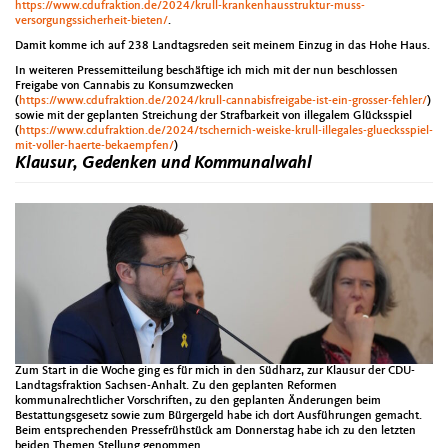
https://www.cdufraktion.de/2024/krull-krankenhausstruktur-muss-
versorgungssicherheit-bieten/
.
Damit komme ich auf 238 Landtagsreden seit meinem Einzug in das Hohe Haus.
In weiteren Pressemitteilung beschäftige ich mich mit der nun beschlossen
Freigabe von Cannabis zu Konsumzwecken
(
https://www.cdufraktion.de/2024/krull-cannabisfreigabe-ist-ein-grosser-fehler/
)
sowie mit der geplanten Streichung der Strafbarkeit von illegalem Glücksspiel
(
https://www.cdufraktion.de/2024/tschernich-weiske-krull-illegales-gluecksspiel-
mit-voller-haerte-bekaempfen/
)
Klausur, Gedenken und Kommunalwahl
Zum Start in die Woche ging es für mich in den Südharz, zur Klausur der CDU-
Landtagsfraktion Sachsen-Anhalt. Zu den geplanten Reformen
kommunalrechtlicher Vorschriften, zu den geplanten Änderungen beim
Bestattungsgesetz sowie zum Bürgergeld habe ich dort Ausführungen gemacht.
Beim entsprechenden Pressefrühstück am Donnerstag habe ich zu den letzten
beiden Themen Stellung genommen.