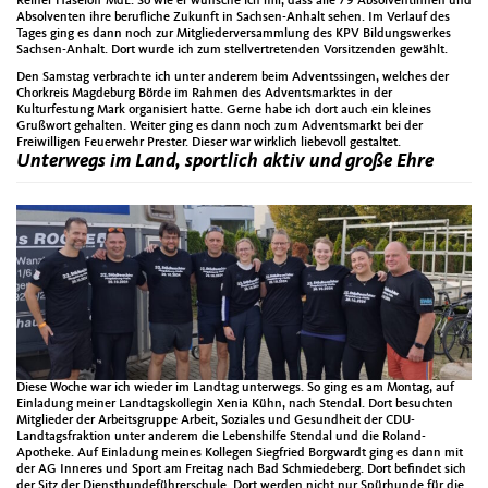
Reiner Haseloff MdL. So wie er wünsche ich mir, dass alle 79 Absolventinnen und
Absolventen ihre berufliche Zukunft in Sachsen-Anhalt sehen. Im Verlauf des
Tages ging es dann noch zur Mitgliederversammlung des KPV Bildungswerkes
Sachsen-Anhalt. Dort wurde ich zum stellvertretenden Vorsitzenden gewählt.
Den Samstag verbrachte ich unter anderem beim Adventssingen, welches der
Chorkreis Magdeburg Börde im Rahmen des Adventsmarktes in der
Kulturfestung Mark organisiert hatte. Gerne habe ich dort auch ein kleines
Grußwort gehalten. Weiter ging es dann noch zum Adventsmarkt bei der
Freiwilligen Feuerwehr Prester. Dieser war wirklich liebevoll gestaltet.
Unterwegs im Land, sportlich aktiv und große Ehre
Diese Woche war ich wieder im Landtag unterwegs. So ging es am Montag, auf
Einladung meiner Landtagskollegin Xenia Kühn, nach Stendal. Dort besuchten
Mitglieder der Arbeitsgruppe Arbeit, Soziales und Gesundheit der CDU-
Landtagsfraktion unter anderem die Lebenshilfe Stendal und die Roland-
Apotheke. Auf Einladung meines Kollegen Siegfried Borgwardt ging es dann mit
der AG Inneres und Sport am Freitag nach Bad Schmiedeberg. Dort befindet sich
der Sitz der Diensthundeführerschule. Dort werden nicht nur Spürhunde für die