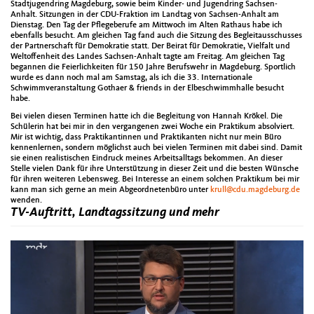
Stadtjugendring Magdeburg, sowie beim Kinder- und Jugendring Sachsen-
Anhalt. Sitzungen in der CDU-Fraktion im Landtag von Sachsen-Anhalt am
Dienstag. Den Tag der Pflegeberufe am Mittwoch im Alten Rathaus habe ich
ebenfalls besucht. Am gleichen Tag fand auch die Sitzung des Begleitausschusses
der Partnerschaft für Demokratie statt. Der Beirat für Demokratie, Vielfalt und
Weltoffenheit des Landes Sachsen-Anhalt tagte am Freitag. Am gleichen Tag
begannen die Feierlichkeiten für 150 Jahre Berufswehr in Magdeburg. Sportlich
wurde es dann noch mal am Samstag, als ich die 33. Internationale
Schwimmveranstaltung Gothaer & friends in der Elbeschwimmhalle besucht
habe.
Bei vielen diesen Terminen hatte ich die Begleitung von Hannah Krökel. Die
Schülerin hat bei mir in den vergangenen zwei Woche ein Praktikum absolviert.
Mir ist wichtig, dass Praktikantinnen und Praktikanten nicht nur mein Büro
kennenlernen, sondern möglichst auch bei vielen Terminen mit dabei sind. Damit
sie einen realistischen Eindruck meines Arbeitsalltags bekommen. An dieser
Stelle vielen Dank für ihre Unterstützung in dieser Zeit und die besten Wünsche
für ihren weiteren Lebensweg. Bei Interesse an einem solchen Praktikum bei mir
kann man sich gerne an mein Abgeordnetenbüro unter
krull@cdu.magdeburg.de
wenden.
TV-Auftritt, Landtagssitzung und mehr