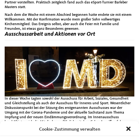
Partner vorstellten. Praktisch zeitgleich fand auch das eSport-Turnier Barleber
Masters statt.
Nach dem die Woche mit einem Abschied begonnen hatte endete sie mit einem
Willkommen. Mit der Konfirmation wurde mein großer Sohn vollwertiges
Kirchenmitglied. Das Ereignis selbst, aber auch die Feier mit Familie und
Freunden, ist etwas ganz Besonderes gewesen.
Ausschussarbeit und Aktionen vor Ort
In dieser Woche tagten sowohl der Ausschuss für Arbeit, Soziales, Gesundheit
und Gleichstellung als auch der Ausschuss für Inneres und Sport. Wesentlicher
Diskussionspunkt bei der Sitzung des erstgenannten Ausschusses war der
Umgang mit der Corona-Pandemie und der aktuelle Sachstand zum Thema
Impfung und der neuen Eindämmungsverordnung. Im Innenausschuss
beschäftigten sich die Mitglieder ausführlich mit dem Cyber-Angriff auf den
Landkreis Anhalt-Bitterfeld. Dieser hat deutlich gemacht, dass die IT-Systeme der
Cookie-Zustimmung verwalten
öffentlichen Hand gut geschützt werden müssen. Am Montag folgte ich der
Einladung des Synagogengemeinde Magdeburg zum Entzünden der ersten