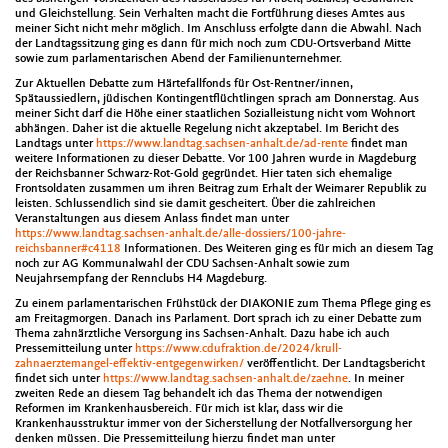
und Gleichstellung. Sein Verhalten macht die Fortführung dieses Amtes aus
meiner Sicht nicht mehr möglich. Im Anschluss erfolgte dann die Abwahl. Nach
der Landtagssitzung ging es dann für mich noch zum CDU-Ortsverband Mitte
sowie zum parlamentarischen Abend der Familienunternehmer.
Zur Aktuellen Debatte zum Härtefallfonds für Ost-Rentner/innen,
Spätaussiedlern, jüdischen Kontingentflüchtlingen sprach am Donnerstag. Aus
meiner Sicht darf die Höhe einer staatlichen Sozialleistung nicht vom Wohnort
abhängen. Daher ist die aktuelle Regelung nicht akzeptabel. Im Bericht des
Landtags unter
https://www.landtag.sachsen-anhalt.de/ad-rente
findet man
weitere Informationen zu dieser Debatte. Vor 100 Jahren wurde in Magdeburg
der Reichsbanner Schwarz-Rot-Gold gegründet. Hier taten sich ehemalige
Frontsoldaten zusammen um ihren Beitrag zum Erhalt der Weimarer Republik zu
leisten. Schlussendlich sind sie damit gescheitert. Über die zahlreichen
Veranstaltungen aus diesem Anlass findet man unter
https://www.landtag.sachsen-anhalt.de/alle-dossiers/100-jahre-
reichsbanner#c4118
Informationen. Des Weiteren ging es für mich an diesem Tag
noch zur AG Kommunalwahl der CDU Sachsen-Anhalt sowie zum
Neujahrsempfang der Rennclubs H4 Magdeburg.
Zu einem parlamentarischen Frühstück der DIAKONIE zum Thema Pflege ging es
am Freitagmorgen. Danach ins Parlament. Dort sprach ich zu einer Debatte zum
Thema zahnärztliche Versorgung ins Sachsen-Anhalt. Dazu habe ich auch
Pressemitteilung unter
https://www.cdufraktion.de/2024/krull-
zahnaerztemangel-effektiv-entgegenwirken/
veröffentlicht. Der Landtagsbericht
findet sich unter
https://www.landtag.sachsen-anhalt.de/zaehne
. In meiner
zweiten Rede an diesem Tag behandelt ich das Thema der notwendigen
Reformen im Krankenhausbereich. Für mich ist klar, dass wir die
Krankenhausstruktur immer von der Sicherstellung der Notfallversorgung her
denken müssen. Die Pressemitteilung hierzu findet man unter