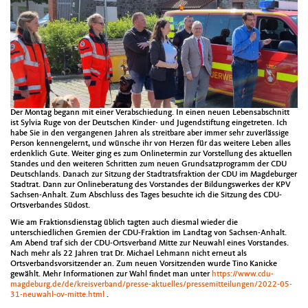
Der Montag begann mit einer Verabschiedung. In einen neuen Lebensabschnitt
ist Sylvia Ruge von der Deutschen Kinder- und Jugendstiftung eingetreten. Ich
habe Sie in den vergangenen Jahren als streitbare aber immer sehr zuverlässige
Person kennengelernt, und wünsche ihr von Herzen für das weitere Leben alles
erdenklich Gute. Weiter ging es zum Onlinetermin zur Vorstellung des aktuellen
Standes und den weiteren Schritten zum neuen Grundsatzprogramm der CDU
Deutschlands. Danach zur Sitzung der Stadtratsfraktion der CDU im Magdeburger
Stadtrat. Dann zur Onlineberatung des Vorstandes der Bildungswerkes der KPV
Sachsen-Anhalt. Zum Abschluss des Tages besuchte ich die Sitzung des CDU-
Ortsverbandes Südost.
Wie am Fraktionsdienstag üblich tagten auch diesmal wieder die
unterschiedlichen Gremien der CDU-Fraktion im Landtag von Sachsen-Anhalt.
Am Abend traf sich der CDU-Ortsverband Mitte zur Neuwahl eines Vorstandes.
Nach mehr als 22 Jahren trat Dr. Michael Lehmann nicht erneut als
Ortsverbandsvorsitzender an. Zum neuen Vorsitzenden wurde Tino Kanicke
gewählt. Mehr Informationen zur Wahl findet man unter
https://www.cdu-
magdeburg.de/de/kreisverband/presse-aktuelles/pressemitteilungen/2022-05-
31-neuwahl-ov-mitte.html
.