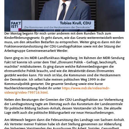
Der Montag begann für mich unter anderem mit dem Runden Tisch zum
Kinderförderungsgesetz. Es geht darum, wie das Gesetz weiterentwickelt werden
muss, um den aktuellen Bedarfen zu entsprechen. Weiter ging es dann mit der
Fraktionsvorstandssitzung der CDU-Landtagsfraktion sowie mit der Sitzung der
Arbeitsgruppe Gemeinwesenarbeit Werder.
Dann ging es ins MDR-Landfunkhaus Magdeburg. Im Rahmen der MDR-Sendung
Fakt Ist! konnte ich unter dem Titel „Ehrenamt Politik – Gefragt, beschimpft,
machtlos“ mitdiskutieren. Es ging darum welche Rahmenbedingungen die
ehrenamtliche Politik braucht, und wie die Attraktivität dieses Ehrenamtes
gestärkt werden kann. Für mich ist klar, die Kommunen sind die Herzkammern
der Demokratie. Ich selbst habe meinen politischen Weg 1999 in der
Kommunalpolitik gestartet. Die gesamte Sendung sowie eine kurze
Nachberichterstattung findet ihr unter
https://www.mdr.de/video/mdr-
videos/g/video-799716.html
.
Neben den Beratungen der Gremien der CDU-Landtagsfraktion zur Vorbereitung
der Landtagssitzung tagte am Dienstag auch das Kuratorium der Landeszentrale
für politische Bildung Sachsen-Anhalt, dessen Vorsitzender ich bin. Die aktuelle
Lage stellt auch die politische Bildungsarbeit vor neue Herausforderungen.
Am Mittwoch begann dann die Februarsitzung des Landtags von Sachsen-Anhalt.
Als Vertreter meiner Fraktion habe ich dort Stellung genommen zur Abberufung
des bisherigen Vorsitzenden des Ausschusses für Arbeit, Soziales, Gesundheit