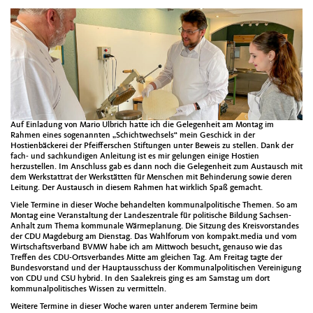
Auf Einladung von Mario Ulbrich hatte ich die Gelegenheit am Montag im
Rahmen eines sogenannten „Schichtwechsels“ mein Geschick in der
Hostienbäckerei der Pfeifferschen Stiftungen unter Beweis zu stellen. Dank der
fach- und sachkundigen Anleitung ist es mir gelungen einige Hostien
herzustellen. Im Anschluss gab es dann noch die Gelegenheit zum Austausch mit
dem Werkstattrat der Werkstätten für Menschen mit Behinderung sowie deren
Leitung. Der Austausch in diesem Rahmen hat wirklich Spaß gemacht.
Viele Termine in dieser Woche behandelten kommunalpolitische Themen. So am
Montag eine Veranstaltung der Landeszentrale für politische Bildung Sachsen-
Anhalt zum Thema kommunale Wärmeplanung. Die Sitzung des Kreisvorstandes
der CDU Magdeburg am Dienstag. Das Wahlforum von kompakt.media und vom
Wirtschaftsverband BVMW habe ich am Mittwoch besucht, genauso wie das
Treffen des CDU-Ortsverbandes Mitte am gleichen Tag. Am Freitag tagte der
Bundesvorstand und der Hauptausschuss der Kommunalpolitischen Vereinigung
von CDU und CSU hybrid. In den Saalekreis ging es am Samstag um dort
kommunalpolitisches Wissen zu vermitteln.
Weitere Termine in dieser Woche waren unter anderem Termine beim