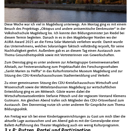
Diese Woche war ich viel in Magdeburg unterwegs. Am Montag ging es mit einem
Besuch des Projekttags „Oktopus und andere antisemitische Denkmuster“ in der
Volkshochschule Magdeburg los. Ich konnte den Bildungsminister Jan Riedel bei
diesem Termin begleiten. Danach in es in den Magdeburger Norden wo der
AURA-Award 2025 an die Firma Solar Materials verliehen wurde. Damit wurde
das Unternehmens, welches Solaranlagen faktisch vollständig recycelt, für seine
Nachhaltigkeit geehrt. Außerdem gab es an diesem Tag einen Austausch zum
Thema Gesundheitspolitik sowie mit Vertreterinnen von Gewerkschaften.
Zum Dienstag ging es unter anderem zur Arbeitsgruppe Gemeinwesenarbeit
Altstadt, zur Festveranstaltung zum Projektauftakt des Forschungsvorhaben
„Sankt Marien zu Helfta“ in das Kulturhistorische Museum Magdeburg und zur
Sitzung des CDU-Kreisfachausschusses Stadtentwicklung und Verkehr.
Zu einer gemeinsamen Sitzung des CDU-Kreisfachausschuss Wirtschaft und
Wissenschaft sowie der Mittelstandsunion Magdeburg zur wirtschaftlichen
Entwicklung ging es am Mittwoch. Gäste waren dabei die
Wirtschaftsstaatssekretärin Stefanie Pötzsch und der regiocom-Vorstand Klemens
Gutmann. Am gleichen Abend trafen sich Mitglieder des CDU-Ortsverband zum
Austausch. Den Donnerstag nutze ich unter anderem für Gespräche zum Thema
Bildungspolitik.
Am Freitag war ich bei einer Kindertageseinrichtungen zu Gast um mich über die
aktuelle Lage austauschen und am Abend gab es mit der Generalprobe einer
Ballett-Aufführung des Theater Magdeburg auch ein wenig Kulturprogramm.
3 x P: Putzen, Partei und Partizipation