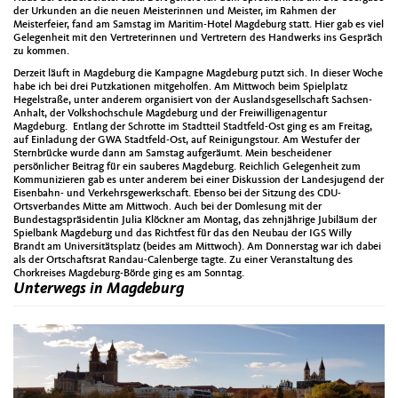
der Urkunden an die neuen Meisterinnen und Meister, im Rahmen der
Meisterfeier, fand am Samstag im Maritim-Hotel Magdeburg statt. Hier gab es viel
Gelegenheit mit den Vertreterinnen und Vertretern des Handwerks ins Gespräch
zu kommen.
Derzeit läuft in Magdeburg die Kampagne Magdeburg putzt sich. In dieser Woche
habe ich bei drei Putzkationen mitgeholfen. Am Mittwoch beim Spielplatz
Hegelstraße, unter anderem organisiert von der Auslandsgesellschaft Sachsen-
Anhalt, der Volkshochschule Magdeburg und der Freiwilligenagentur
Magdeburg. Entlang der Schrotte im Stadtteil Stadtfeld-Ost ging es am Freitag,
auf Einladung der GWA Stadtfeld-Ost, auf Reinigungstour. Am Westufer der
Sternbrücke wurde dann am Samstag aufgeräumt. Mein bescheidener
persönlicher Beitrag für ein sauberes Magdeburg. Reichlich Gelegenheit zum
Kommunizieren gab es unter anderem bei einer Diskussion der Landesjugend der
Eisenbahn- und Verkehrsgewerkschaft. Ebenso bei der Sitzung des CDU-
Ortsverbandes Mitte am Mittwoch. Auch bei der Domlesung mit der
Bundestagspräsidentin Julia Klöckner am Montag, das zehnjährige Jubiläum der
Spielbank Magdeburg und das Richtfest für das den Neubau der IGS Willy
Brandt am Universitätsplatz (beides am Mittwoch). Am Donnerstag war ich dabei
als der Ortschaftsrat Randau-Calenberge tagte. Zu einer Veranstaltung des
Chorkreises Magdeburg-Börde ging es am Sonntag.
Unterwegs in Magdeburg