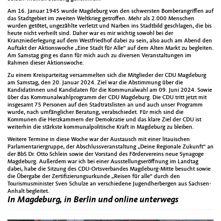
Am 16. Januar 1945 wurde Magdeburg von den schwersten Bomberangriffen auf
das Stadtgebiet im zweiten Weltkrieg getroffen. Mehr als 2.000 Menschen
wurden getötet, ungezählte verletzt und Narben ins Stadtbild geschlagen, die bis
heute nicht verheilt sind. Daher war es mir wichtig sowohl bei der
Kranzniederlegung auf dem Westfriedhof dabei zu sein, also auch am Abend den
Auftakt der Aktionswoche „Eine Stadt für Alle“ auf dem Alten Markt zu begleiten.
Am Samstag ging es dann für mich auch zu diversen Veranstaltungen im
Rahmen dieser Aktionswoche.
Zu einem Kreisparteitag versammelten sich die Mitglieder der CDU Magdeburg
am Samstag, den 20. Januar 2024. Ziel war die Abstimmung über die
Kandidatinnen und Kandidaten für die Kommunalwahl am 09. Juni 2024. Sowie
über das Kommunalwahlprogramm der CDU Magdeburg. Die CDU tritt jetzt mit
insgesamt 75 Personen auf den Stadtratslisten an und auch unser Programm
wurde, nach umfänglicher Beratung, verabschiedet. Für mich sind die
Kommunen die Herzkammern der Demokratie und das klare Ziel der CDU ist
weiterhin die stärkste kommunalpolitische Kraft in Magdeburg zu bleiben.
Weitere Termine in diese Woche war der Austausch mit einer litauischen
Parlamentariergruppe, der Abschlussveranstaltung „Deine Regionale Zukunft“ an
der BbS Dr. Otto Schlein sowie der Vorstand des Fördervereins neue Synagoge
Magdeburg. Außerdem war ich bei einer Ausstellungseröffnung im Landtag
dabei, habe die Sitzung des CDU-Ortsverbandes Magdeburg-Mitte besucht sowie
die Übergabe der Zertifizierungsurkunde „Reisen für alle“ durch den
Tourismusminister Sven Schulze an verschiedene Jugendherbergen aus Sachsen-
Anhalt begleitet.
In Magdeburg, in Berlin und online unterwegs