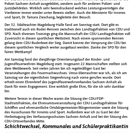
Polizei Sachsen-Anhalt ausgebildet, sondern auch für anderen Polizei- und
Justizbehörden. Wirklich sehr beeindruckend welches Leistungsvermögen die
Vierbeiner immer wieder unter Beweis stellen. Auch die Ministerin für Inneres
und Sport, Dr. Tamara Zieschang, begleitete den Besuch.
Der 32. Städteachter Magdeburg-Halle fand am Sonntag statt. Dort gibt es
traditionell auch ein Ruder-Rennen zwischen den Landtagsfraktion von CDU und
SPD. Nach diversen Trainings ging die Mannschaft der CDU-Landtagsfraktion voll
Zuversicht in diesen sportlichen Wettstreit. Nach einem spannenden Rennen
gelang dem CDU-Ruderboot der Sieg. Damit konnte der Vorsprung der CDU bei
diesem sportlichen Vergleich weiter ausgebaut werden. Danke der SPD für den
fairen Wettkampf.
Am Samstag fand der diesjährige Orientierungslauf der Kinder- und
Jugendfeuerwehren Magdeburg statt. Insgesamt 22 Mannschaften stellten sich
dem Wettbewerb. Seit vielen Jahren bin ich regelmäßiger Gast bei
Veranstaltungen des Feuernachwuchses. Umso überraschter war ich, als ich am
Samstag vor der eigentlichen Siegerehrung nach vorne gerufen wurde. Dort
erhielt einen Ehrenbrief des Jugendfeuerwehrverbandes Sachsen-Anhalt als
Dank für mein Engagement. Eine wirklich große Ehre, für die ich sehr dankbar
bin.
Weitere Termin in dieser Woche waren die Sitzung der CDU/FDP-
Stadtratsfraktion, die Ehrenamtsveranstaltung der CDU-Landtagsfraktion für
Schöffen und ehrenamtliche Ortsbürgermeister/Bürgermeister sowie die Sitzung
des Ausschusses für Inneres und Sport. Außerdem war ich zu Gast bei der
Herbsttagung des Verfassungsschutzes Sachsen-Anhalt und bei der Sitzung des
CDU-Ortsverbandes Mitte.
Schichtwechsel, Kommunales und Schülerpraktikantin