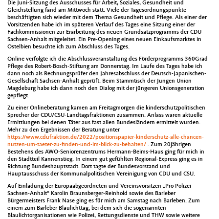
Die Juni-Sitzung des Ausschusses für Arbeit, Soziales, Gesundheit und
Gleichstellung fand am Mittwoch statt. Viele der Tagesordnungspunkte
beschäftigten sich wieder mit dem Thema Gesundheit und Pflege. Als einer der
Vorsitzenden habe ich im späteren Verlauf des Tages eine Sitzung einer der
Fachkommissionen zur Erarbeitung des neuen Grundsatzprogramms der CDU
Sachsen-Anhalt mitgeleitet. Ein Pre-Opening eines neuen Einkaufsmarktes in
Ostelbien besuchte ich zum Abschluss des Tages.
Online verfolgte ich die Abschlussveranstaltung des Förderprogramms 360Grad
Pflege des Robert-Bosch-Stiftung am Donnerstag. Im Laufe des Tages habe ich
dann noch als Rechnungsprüfer den Jahresabschluss der Deutsch-Japanischen-
Gesellschaft Sachsen-Anhalt geprüft. Beim Stammtisch der Jungen Union
Magdeburg habe ich dann noch den Dialog mit der jüngeren Unionsgeneration
gepflegt.
Zu einer Onlineberatung kamen am Freitagmorgen die kinderschutzpolitischen
Sprecher der CDU/CSU-Landtagsfraktionen zusammen. Anlass waren aktuelle
Ermittlungen bei denen Täter aus fast allen Bundesländern ermittelt wurden.
Mehr zu den Ergebnissen der Beratung unter
https://www.cdufraktion.de/2022/positionspapier-kinderschutz-alle-chancen-
nutzen-um-taeter-zu-finden-und-im-blick-zu-behalten/
. Zum 20jährigen
Bestehens des AWO-Seniorenzentrums Hermann-Beims-Haus ging für mich in
den Stadtteil Kannenstieg. In einem gut gefühlten Regional-Express ging es in
Richtung Bundeshauptstadt. Dort tagte der Bundesvorstand und
Hauptausschuss der Kommunalpolitischen Vereinigung von CDU und CSU.
Auf Einladung der Europaabgeordneten und Vereinsvorsitzen „Pro Polizei
Sachsen-Anhalt“ Karolin Braunsberger-Reinhold sowie des Barleber
Bürgermeisters Frank Nase ging es für mich am Samstag nach Barleben. Zum
einem zum Barleber Blaulichttag, bei dem sich die sogenannten
Blaulichtorganisationen wie Polizei, Rettungsdienste und THW sowie weitere