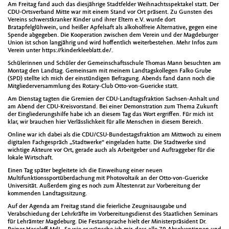
Am Freitag fand auch das diesjährige Stadtfelder Weihnachtsspektakel statt. Der
CDU-Ortsverband Mitte war mit einem Stand vor Ort präsent. Zu Gunsten des
Vereins schwerstkranker Kinder und ihrer Eltern e.V. wurde dort
Bratapfelglühwein, und heißer Apfelsaft als alkoholfreie Alternative, gegen eine
Spende abgegeben. Die Kooperation zwischen dem Verein und der Magdeburger
Union ist schon langjährig und wird hoffentlich weiterbestehen. Mehr Infos zum
Verein unter https://kinderkleeblatt.de/.
Schülerinnen und Schüler der Gemeinschaftsschule Thomas Mann besuchten am
Montag den Landtag. Gemeinsam mit meinem Landtagskollegen Falko Grube
(SPD) stellte ich mich der einstündigen Befragung. Abends fand dann noch die
Mitgliederversammlung des Rotary-Club Otto-von-Guericke statt.
Am Dienstag tagten die Gremien der CDU-Landtagsfraktion Sachsen-Anhalt und
am Abend der CDU-Kreisvorstand. Bei einer Demonstration zum Thema Zukunft
der Eingliederungshilfe habe ich an diesem Tag das Wort ergriffen. Für mich ist
klar, wir brauchen hier Verlässlichkeit für alle Menschen in diesem Bereich.
Online war ich dabei als die CDU/CSU-Bundestagsfraktion am Mittwoch zu einem
digitalen Fachgespräch „Stadtwerke“ eingeladen hatte. Die Stadtwerke sind
wichtige Akteure vor Ort, gerade auch als Arbeitgeber und Auftraggeber für die
lokale Wirtschaft.
Einen Tag später begleitete ich die Einweihung einer neuen
Multifunktionssportüberdachung mit Photovoltaik an der Otto-von-Guericke
Universität. Außerdem ging es noch zum Ältestenrat zur Vorbereitung der
kommenden Landtagssitzung.
Auf der Agenda am Freitag stand die feierliche Zeugnisausgabe und
Verabschiedung der Lehrkräfte im Vorbereitungsdienst des Staatlichen Seminars
für Lehrämter Magdeburg. Die Festansprache hielt der Ministerpräsident Dr.