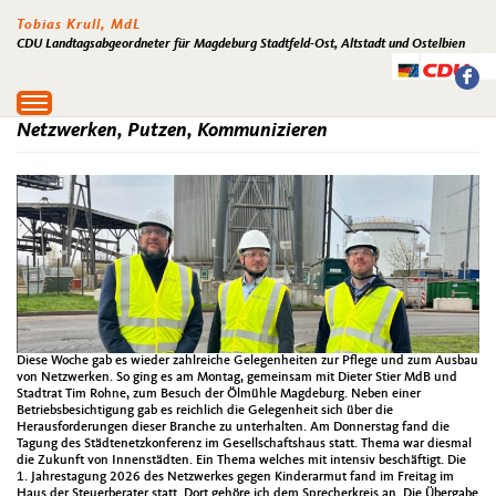
Tobias Krull, MdL
CDU Landtagsabgeordneter für Magdeburg Stadtfeld-Ost, Altstadt und Ostelbien
Toggle
navigation
Netzwerken, Putzen, Kommunizieren
Diese Woche gab es wieder zahlreiche Gelegenheiten zur Pflege und zum Ausbau
von Netzwerken. So ging es am Montag, gemeinsam mit Dieter Stier MdB und
Stadtrat Tim Rohne, zum Besuch der Ölmühle Magdeburg. Neben einer
Betriebsbesichtigung gab es reichlich die Gelegenheit sich über die
Herausforderungen dieser Branche zu unterhalten. Am Donnerstag fand die
Tagung des Städtenetzkonferenz im Gesellschaftshaus statt. Thema war diesmal
die Zukunft von Innenstädten. Ein Thema welches mit intensiv beschäftigt. Die
1. Jahrestagung 2026 des Netzwerkes gegen Kinderarmut fand im Freitag im
Haus der Steuerberater statt. Dort gehöre ich dem Sprecherkreis an. Die Übergabe