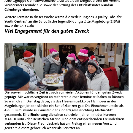
Arbeitsgruppe Gemeinwesenarbeit Altstadt, dem Mitgliedertreff der Vereins
Werderaner Freunde e.V. sowie der Sitzung des Ortschaftsrates Randau-
Calenberge einordnen.
Weitere Termine in dieser Woche waren die Verleihung des „Quality Label for
Youth Centres“ an die Europäische Jugendbildungsstätte Magdeburg (EJBM)
sowie die CSD Gala.
Viel Engagement für den guten Zweck
Die vorweihnachtliche Zeit ist auch von vielen Aktionen für den guten Zweck
geprägt. Mir war es vergönnt an mehreren dieser Termine teilhaben zu können.
So war ich am Dienstag dabei, als das Heeresmusikkorps Hannover in der
Magdeburger Johanniskirche ein Benefizkonzert gab. Die Einnahmen, mehr als
4.600 Euro, wurde zu Gunsten der Kindertageseinrichtung Martin-Stift
gesammelt. Eine Einrichtung die schon seit vielen Jahren mit der Korvette
MAGDEBURG der Deutschen Marine, und dem entsprechenden Freundeskreis,
verbunden ist. Dieser Freundeskreis hat am Freitag einen neuen Vorstand
gewählt, diesem gehöre ich weiter als Beisitzer an.