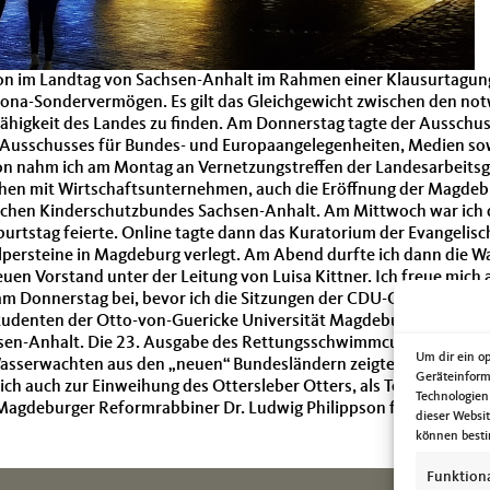
ion im Landtag von Sachsen-Anhalt im Rahmen einer Klausurtagung
ona-Sondervermögen. Es gilt das Gleichgewicht zwischen den 
higkeit des Landes zu finden. Am Donnerstag tagte der Ausschuss
 Ausschusses für Bundes- und Europaangelegenheiten, Medien sowie
ion nahm ich am Montag an Vernetzungstreffen der Landesarbeits
ächen mit Wirtschaftsunternehmen, auch die Eröffnung der Magdebu
schen Kinderschutzbundes Sachsen-Anhalt. Am Mittwoch war ich d
burtstag feierte. Online tagte dann das Kuratorium der Evangelis
persteine in Magdeburg verlegt. Am Abend durfte ich dann die Wa
en Vorstand unter der Leitung von Luisa Kittner. Ich freue mich 
m Donnerstag bei, bevor ich die Sitzungen der CDU-Ortsverbänd
udenten der Otto-von-Guericke Universität Magdeburg am Freitag
sen-Anhalt. Die 23. Ausgabe des Rettungsschwimmcup der DRK W
Um dir ein o
sserwachten aus den „neuen“ Bundesländern zeigten dort ihre Fä
Geräteinform
 ich auch zur Einweihung des Ottersleber Otters, als Teil der Mag
Technologien
agdeburger Reformrabbiner Dr. Ludwig Philippson fand am Sonntag
dieser Websi
können besti
Funktion