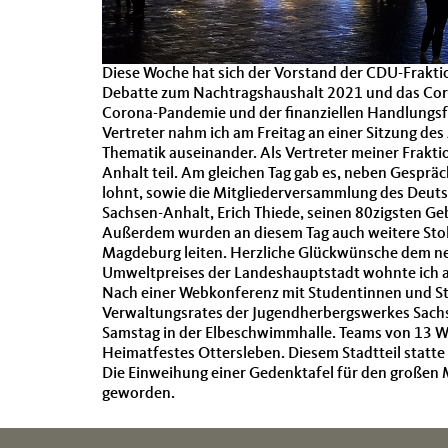
Diese Woche hat sich der Vorstand der CDU-Frakt
Debatte zum Nachtragshaushalt 2021 und das Cor
Corona-Pandemie und der finanziellen Handlungsfä
Vertreter nahm ich am Freitag an einer Sitzung des
Thematik auseinander. Als Vertreter meiner Frakt
Anhalt teil. Am gleichen Tag gab es, neben Gespr
lohnt, sowie die Mitgliederversammlung des Deut
Sachsen-Anhalt, Erich Thiede, seinen 80zigsten Ge
Außerdem wurden an diesem Tag auch weitere Stol
Magdeburg leiten. Herzliche Glückwünsche dem neu
Umweltpreises der Landeshauptstadt wohnte ich a
Nach einer Webkonferenz mit Studentinnen und St
Verwaltungsrates der Jugendherbergswerkes Sach
Samstag in der Elbeschwimmhalle. Teams von 13 Wa
Heimatfestes Ottersleben. Diesem Stadtteil statte
Die Einweihung einer Gedenktafel für den großen M
geworden.