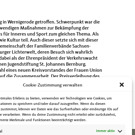
 in Wernigerode getroffen. Schwerpunkt war die
notwendigen Maßnahmen zur Bekämpfung der
 für Inneres und Sport zum gleichen Thema. Als
 Kultur teil. Auch dieser setzte sich mit dieser
gemeinschaft der Familienverbände Sachsen-
rger Lichterwelt, deren Besuch sich wahrlich
abei als der Ehrenpräsident der Verkehrswacht
chen Jugendstiftung St. Johannes Bernburg.
hl eines neuen Kreisvorstandes der Frauen Union
auf die Zusammenarbeit. Der Preisverleihung des
e Ostelbien und Olvenstedt am Abend besuchte.
Cookie-Zustimmung verwalten
 ging es dann zur Online-Tagung des
asserwacht Magdeburg e.V. führte mich am
ptimales Erlebnis zu bieten, verwenden wir Technologien wie Cookies, um
higkeiten. Dann ging es zum Tannenfest des
ationen zu speichern und/oder darauf zuzugreifen. Wenn du diesen
deburger Lichterwelt, am Mittwoch einen Besuch ab.
 zustimmst, können wir Daten wie das Surfverhalten oder eindeutige IDs auf
 statt. Er wäre in diesem Jahr 210 Jahr alt
te verarbeiten. Wenn du deine Zustimmung nicht erteilst oder zurückziehst,
mmte Merkmale und Funktionen beeinträchtigt werden.
al
Immer aktiv