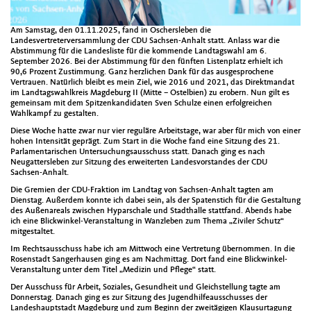
Am Samstag, den 01.11.2025, fand in Oschersleben die
Landesvertreterversammlung der CDU Sachsen-Anhalt statt. Anlass war die
Abstimmung für die Landesliste für die kommende Landtagswahl am 6.
September 2026. Bei der Abstimmung für den fünften Listenplatz erhielt ich
90,6 Prozent Zustimmung. Ganz herzlichen Dank für das ausgesprochene
Vertrauen. Natürlich bleibt es mein Ziel, wie 2016 und 2021, das Direktmandat
im Landtagswahlkreis Magdeburg II (Mitte – Ostelbien) zu erobern. Nun gilt es
gemeinsam mit dem Spitzenkandidaten Sven Schulze einen erfolgreichen
Wahlkampf zu gestalten.
Diese Woche hatte zwar nur vier reguläre Arbeitstage, war aber für mich von einer
hohen Intensität geprägt. Zum Start in die Woche fand eine Sitzung des 21.
Parlamentarischen Untersuchungsausschuss statt. Danach ging es nach
Neugattersleben zur Sitzung des erweiterten Landesvorstandes der CDU
Sachsen-Anhalt.
Die Gremien der CDU-Fraktion im Landtag von Sachsen-Anhalt tagten am
Dienstag. Außerdem konnte ich dabei sein, als der Spatenstich für die Gestaltung
des Außenareals zwischen Hyparschale und Stadthalle stattfand. Abends habe
ich eine Blickwinkel-Veranstaltung in Wanzleben zum Thema „Ziviler Schutz“
mitgestaltet.
Im Rechtsausschuss habe ich am Mittwoch eine Vertretung übernommen. In die
Rosenstadt Sangerhausen ging es am Nachmittag. Dort fand eine Blickwinkel-
Veranstaltung unter dem Titel „Medizin und Pflege“ statt.
Der Ausschuss für Arbeit, Soziales, Gesundheit und Gleichstellung tagte am
Donnerstag. Danach ging es zur Sitzung des Jugendhilfeausschusses der
Landeshauptstadt Magdeburg und zum Beginn der zweitägigen Klausurtagung