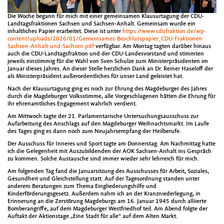
Die Woche begann für mich mit einer gemeinsamen Klausurtagung der CDU-
Landtagsfraktionen Sachsen und Sachsen-Anhalt. Gemeinsam wurde ein
inhaltliches Papier erarbeitet. Diese ist unter
https://www.cdufraktion.de/wp-
content/uploads/2026/01/Gemeinsames-Beschlusspapier_CDU-Fraktionen-
Sachsen-Anhalt-und-Sachsen.pdf
verfügbar. Am Montag tagten darüber hinaus
auch die CDU-Landtagsfraktion und der CDU-Landesvorstand und stimmten
jeweils einstimmig für die Wahl von Sven Schulze zum Ministerpräsidenten im
Januar dieses Jahres. An dieser Stelle herzlichen Dank an Dr. Reiner Haseloff der
als Ministerpräsident außerordentliches für unser Land geleistet hat.
Nach der Klausurtagung ging es noch zur Ehrung des Magdeburger des Jahres
durch die Magdeburger Volksstimme, alle Vorgeschlagenen hätten die Ehrung für
ihr ehrenamtliches Engagement wahrlich verdient.
Am Mittwoch tagte der 21. Parlamentarische Untersuchungsausschuss zur
Aufarbeitung des Anschlags auf den Magdeburger Weihnachtsmarkt. Im Laufe
des Tages ging es dann noch zum Neujahrsempfang der Heilberufe.
Der Ausschuss für Inneres und Sport tagte am Donnerstag. Am Nachmittag hatte
ich die Gelegenheit mit Auszubildenden der AOK Sachsen-Anhalt ins Gespräch
zu kommen. Solche Austausche sind immer wieder sehr lehrreich für mich.
Am folgenden Tag fand die Januarsitzung des Ausschusses für Arbeit, Soziales,
Gesundheit und Gleichstellung statt. Auf der Tagesordnung standen unter
anderem Beratungen zum Thema Eingliederungshilfe und
Kinderförderungsgesetz. Außerdem nahm ich an der Kranzniederlegung, in
Erinnerung an die Zerstörung Magdeburgs am 16. Januar 1945 durch alliierte
Bomberangriffe, auf dem Magdeburger Westfriedhof teil. Am Abend folgte der
Auftakt der Aktionstage „Eine Stadt für alle“ auf dem Alten Markt.