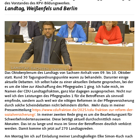
des Vorstandes des KPV-Bildungswerkes.
Landtag, Weißenfels und Berlin
Das Oktoberplenum des Landtags von Sachsen-Anhalt vom 09. bis 10. Oktober
statt. Rund 30 Tagungsordnungspunkte waren zu behandeln. Darunter einige
aktuelle Debatten. Ich selbst habe zu einer aktuellen Debatte gesprochen, bei der
es um die Idee zur Abschaffung des Pflegegrades 1 ging. Ich habe mich, im
Namen der CDU-Landtagsfraktion, ganz klar dagegen ausgesprochen. Nicht nur
weil ich den Leistungen des Pflegegrades 1 für die Betroffenen als sinnvoll
empfinde, sondern auch weil wir die nötigen Reformen in der Pflegeversicherung
durch solche Scheindebatten nicht behindern dürfen. Mehr dazu in meiner
Pressemitteilung
https://www.cdufraktion.de/2025/cdu-fraktion-zur-reform-der-
sozialversicherung/
. In meiner zweiten Rede ging es um die Bearbeitungszeit für
Schwerbehindertenausweise. Diese beträgt aktuell durchschnittlich neun
Monaten. Das ist zu lange und muss im Sinne der Betroffenen deutlich verkürzt
werden. Damit komme ich jetzt auf 270 Landtagsreden.
Am Montag bin ich auf Einladung meiner Landtagkollegin Elke Simon-Kuch nach