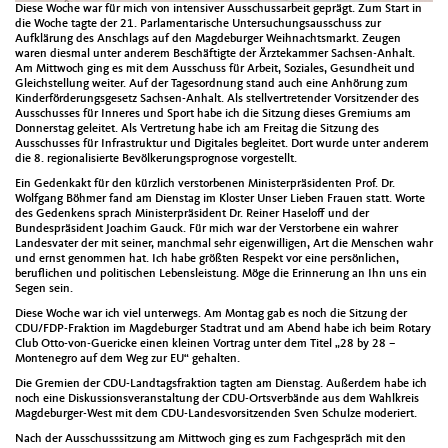
Diese Woche war für mich von intensiver Ausschussarbeit geprägt. Zum Start in
die Woche tagte der 21. Parlamentarische Untersuchungsausschuss zur
Aufklärung des Anschlags auf den Magdeburger Weihnachtsmarkt. Zeugen
waren diesmal unter anderem Beschäftigte der Ärztekammer Sachsen-Anhalt.
Am Mittwoch ging es mit dem Ausschuss für Arbeit, Soziales, Gesundheit und
Gleichstellung weiter. Auf der Tagesordnung stand auch eine Anhörung zum
Kinderförderungsgesetz Sachsen-Anhalt. Als stellvertretender Vorsitzender des
Ausschusses für Inneres und Sport habe ich die Sitzung dieses Gremiums am
Donnerstag geleitet. Als Vertretung habe ich am Freitag die Sitzung des
Ausschusses für Infrastruktur und Digitales begleitet. Dort wurde unter anderem
die 8. regionalisierte Bevölkerungsprognose vorgestellt.
Ein Gedenkakt für den kürzlich verstorbenen Ministerpräsidenten Prof. Dr.
Wolfgang Böhmer fand am Dienstag im Kloster Unser Lieben Frauen statt. Worte
des Gedenkens sprach Ministerpräsident Dr. Reiner Haseloff und der
Bundespräsident Joachim Gauck. Für mich war der Verstorbene ein wahrer
Landesvater der mit seiner, manchmal sehr eigenwilligen, Art die Menschen wahr
und ernst genommen hat. Ich habe größten Respekt vor eine persönlichen,
beruflichen und politischen Lebensleistung. Möge die Erinnerung an Ihn uns ein
Segen sein.
Diese Woche war ich viel unterwegs. Am Montag gab es noch die Sitzung der
CDU/FDP-Fraktion im Magdeburger Stadtrat und am Abend habe ich beim Rotary
Club Otto-von-Guericke einen kleinen Vortrag unter dem Titel „28 by 28 –
Montenegro auf dem Weg zur EU“ gehalten.
Die Gremien der CDU-Landtagsfraktion tagten am Dienstag. Außerdem habe ich
noch eine Diskussionsveranstaltung der CDU-Ortsverbände aus dem Wahlkreis
Magdeburger-West mit dem CDU-Landesvorsitzenden Sven Schulze moderiert.
Nach der Ausschusssitzung am Mittwoch ging es zum Fachgespräch mit den