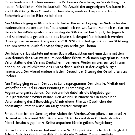
Pressekonferenz der Innenministern Dr. Tamara Zieschang zur Vorstellung des
neuen Polizeilichen Kriminalstatistik. Die Anzahl der angezeigten Straftaten ist
leicht rückläufig. Kein Grund zum Ausruhen, sondern Ansporn die Innere
Sicherheit weiter im Blick zu behalten.
Am Mittwoch ging es für mich nach Berlin. Bei einer Tagung des Verbandes der
ostdeutschen Automatenkaufleute sprach ich ein Grußwort. Für mich ist klar. Im
Bereich des Glücksspiels muss das illegale Glücksspiel bekämpft, der Jugend-
und Spielerschutz gestärkt und das legale Glücksspiel fair behandelt werden.
Dann ging es zu einem Kongress der CDU/CSU-Bundestagsfraktion zur Stärkung
der Innenstädte. Auch für Magdeburg ein wichtiges Thema.
Der folgende Tag startete mit einer Baumpflanzaktion und ging dann mit dem
Osterbrunch des DGB weiter. Im Anschluss führte mich mein Tagesplan zu einer
Veranstaltung des Vereins Deutscher Ingenieure. Weiter ging es zur Eröffnung
der neuen Räumlichkeiten des CSD Sachsen-Anhalt in der Magdeburger
Innenstadt. Der Abend endete mit dem Besuch der Sitzung des Ortschaftsrates
Pechau.
Am Freitag ging es zum Beirat des Landesprogramms Demokratie, Vielfalt und
Weltoffenheit und zu einer Beratung zur Förderung von
Migrantenorganisationen. Danach war ich dabei als die Magdeburger
Frühjahrsmesse eröffnet wurde. Den Abschluss bildete der Besuch einer
Veranstaltung des Silberschlag e.V. mit einem Film zur Geschichte der
ehemaligen Sternenwarte am Magdeburger Nordpark.
Erneut habe ich am Samstag eine Aktion des Vereins „Otto pflanzt“ unterstützt.
Diesmal wurden rund 300 Bäume und Sträucher auf dem Gelände des Max-
Planck-Instituts gepflanzt. Selbst anpacken für ein grünes Magdeburg.
Bei vielen dieser Termine hat mich mein Schülerpraktikant Felix Fricke begleitet.
Solche Praktika sind hoffentlich für beide ein Gewinn. Gerade weil sie