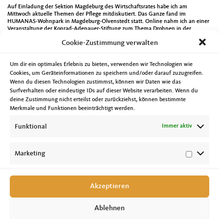
Auf Einladung der Sektion Magdeburg des Wirtschaftsrates habe ich am
Mittwoch aktuelle Themen der Pflege mitdiskutiert. Das Ganze fand im
HUMANAS-Wohnpark in Magdeburg-Olvenstedt statt. Online nahm ich an einer
Veranstaltung der Konrad-Adenauer-Stiftung zum Thema Drohnen in der
Bundeswehr teil. Die Bürgerversammlung der Landeshauptstadt Magdeburg für
Cookie-Zustimmung verwalten
die ostelbischen Stadtteile habe ich am Abend besucht.
Bei der Übergabe von vier neuen Fahrzeugen an die Magdeburger Feuerwehren
war ich am Donnerstag dabei. Da die Anschaffung maßgeblich vom Land
Um dir ein optimales Erlebnis zu bieten, verwenden wir Technologien wie
finanziell unterstützt wurde, war auch die Ministerin für Inneres und Sport, Dr.
Cookies, um Geräteinformationen zu speichern und/oder darauf zuzugreifen.
Tamara Zieschang, bei dem Termin in der Feuerwache Nord mit dabei. Die
Wenn du diesen Technologien zustimmst, können wir Daten wie das
Bundesdelegiertenversammlung der Senioren Union der CDU, die vom
Surfverhalten oder eindeutige IDs auf dieser Website verarbeiten. Wenn du
Donnerstag bis Freitag in Magdeburg stattfand, habe ich am Donnerstag besucht.
deine Zustimmung nicht erteilst oder zurückziehst, können bestimmte
Die CDU, eine Partei für alle Generationen. Den Vorstand der AG Magdeburg der
Deutsch-Israelischen Gesellschaft habe ich am Abend geleitet.
Merkmale und Funktionen beeinträchtigt werden.
Am Freitag gab es dann noch Gespräche in einer Kindertageseinrichtung zur
Funktional
Immer aktiv
aktuellen Situation bevor es nach Osterburg zur Landessportschule ging. Anlass
war die Verabschiedung des Vorstandsvorsitzenden Tobias Knoch und des
Sportverbandes Torsten Kunke vom Landessportbund Sachsen-Anhalt. Danke für
die gute Zusammenarbeit, verbunden mit den besten Wünschen für die Zukunft.
Marketing
Nächste Seite »
Akzeptieren
Ablehnen