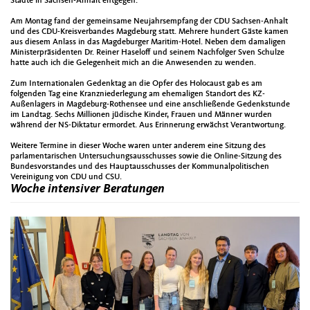
Städte in Sachsen-Anhalt entgegen.
Am Montag fand der gemeinsame Neujahrsempfang der CDU Sachsen-Anhalt
und des CDU-Kreisverbandes Magdeburg statt. Mehrere hundert Gäste kamen
aus diesem Anlass in das Magdeburger Maritim-Hotel. Neben dem damaligen
Ministerpräsidenten Dr. Reiner Haseloff und seinem Nachfolger Sven Schulze
hatte auch ich die Gelegenheit mich an die Anwesenden zu wenden.
Zum Internationalen Gedenktag an die Opfer des Holocaust gab es am
folgenden Tag eine Kranzniederlegung am ehemaligen Standort des KZ-
Außenlagers in Magdeburg-Rothensee und eine anschließende Gedenkstunde
im Landtag. Sechs Millionen jüdische Kinder, Frauen und Männer wurden
während der NS-Diktatur ermordet. Aus Erinnerung erwächst Verantwortung.
Weitere Termine in dieser Woche waren unter anderem eine Sitzung des
parlamentarischen Untersuchungsausschusses sowie die Online-Sitzung des
Bundesvorstandes und des Hauptausschusses der Kommunalpolitischen
Vereinigung von CDU und CSU.
Woche intensiver Beratungen