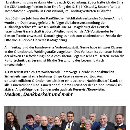
Harzklinikums ging es dann Abends nach Quedlinburg. Zuvor hatte ich die Ehre
die CDU-Landtagsfraktion beim Empfang des S. E. Jiří Čistecký, Botschafter der
Tschechischen Republik in Deutschland, im Landtag vertreten zu dürfen.
Das 35jährige Jubiläum des Paritätischen Wohlfahrtsverbandes Sachsen-Anhalt
wurde am Donnerstag gefeiert. Es folgte die Jahresversammlung der
Auslandsgesellschaft Sachsen-Anhalt. Die AG Magdeburg der Deutsch-
Israelischen Gesellschaft ist dort Mitglied, und ich als AG-Vorsitzender bei
diesem Termin anwesend. Danach ging es noch zum akademischen Festakt der
Otto-von-Guericke Universität Magdeburg.
Am Freitag fand der bundesweite Vorlesetag statt. Gerne habe ich zwei Klassen
in der Grundschule Weitlingstraße vorgelesen. Das Vorlesen ist der erste Schritt
der aktiven Leseförderung und dieses Thema liegt mir sehr am Herzen. Denn die
Kulturtechnik des Lesens ist für die Gestaltung des Lebens faktisch
unverzichtbar.
Als Reservist war ich am Wochenende unterwegs. Gerade in der aktuellen
Sicherheitslage ist eine leistungsfähige Reserve unverzichtbar. Aus
unterschiedlichen Gründen besteht hier ein deutlicher Nachholbedarf. Dank an
alle Kameradinnen und Kameraden für ihren Dienst bei der Truppe, sowohl als
aktiver Angehöriger der Bundeswehr auch als Reservist/Reservistin.
Medien, Dankbarkeit und mehr