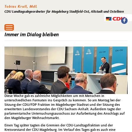
Tobias Krull, MdL
CDU Landtagsabgeordneter für Magdeburg Stadtfeld-Ost, Altstadt und Ostelbien
Toggle
navigation
Immer im Dialog bleiben
Diese Woche gab es zahlreiche Möglichkeiten um mit Menschen in
unterschiedlichen Formaten ins Gespräch zu kommen. So am Montag bei der
Sitzung der CDU/FDP Fraktion im Magdeburger Stadtrat und der Sitzung des
erweiterten Landesvorstandes der CDU Sachsen-Anhalt. Außerdem tagte der
parlamentarische Untersuchungsausschuss zur Aufarbeitung des Anschlags auf
den Magdeburger Weihnachtsmarkt.
Einen Tag später tagten die Gremien der CDU-Landtagsfraktion und der
Kreisvorstand der CDU Magdeburg. Im Verlauf des Tages gab es auch eine