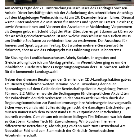
Am Montag tagte der 21. Untersuchungsausschusses des Landtages Sachsen-
Anhalt. Dieser beschäftigt sich mit der Aufarbeitung des schrecklichen Anschlags
auf den Magdeburger Weihnachtsmarkt am 20. Dezember letzten Jahres. Diesmal
waren unter anderem die Ministerin für Inneres und Sport Dr. Tamara Zieschang
sowie Vertreterinnen und Vertreter der Ärztekammer Mecklenburg-Vorpommern
als Zeugen geladen. Schuld trägt der Attentäter, aber es geht darum zu klären ob
der Anschlag erleichtert worden ist und welche Rückschlüsse man ziehen muss
um ähnliche Straftaten zu verhindern bzw. zu erschweren. Der Ausschuss für
Inneres und Sport tagte am Freitag. Dort wurden mehrere Gesetzentwürfe
diskutiert, ebenso wie das Pilotprojekt zur Etablierung eines Telenotarztes.
Die Sitzung des Landfachausschusses Arbeit, Soziales, Integration und
Gleichstellung habe ich am Montag geleitet. Im Wesentlichen ging es um die
inhaltlichen Zuarbeiten für das Regierungsprogramm der CDU Sachsen-Anhalt
für die kommende Landtagswahl.
Neben den diversen Beratungen der Gremien der CDU-Landtagsfraktion gab es
am Dienstag zahlreiche weitere Termine. So die Einweihung der neuen
Sportanlagen auf dem Gelände der Bereitschaftspolizei in Magdeburg-Prester.
Für rund 2,2 Millionen wurde die Bedingungen für die sportlichen Aktivitäten
der Polizeikräfte deutlich verbessert. In der Staatskanzlei wurden durch die
Regierungskommission zur Pandemievorsorge ihre Arbeitsergebnisse vorgestellt.
Sicher wurde damals nicht alles richtig gemacht, die damaligen Entscheidungen
müssen immer nach dem Wissenstands zum Zeitpunkt der Entscheidung
beurteilt werden. Gemeinsam mit meinem Kollegen Tim Teßmann war ich dann
zu Gast beim Runden Tisch für Zuwanderung. Wir brauchen hier eine
differenzierte Betrachtung. Abends ging es dann noch zum Ortsverband Am
Neustädter Feld und zum Stammtisch der Christlich-Demokratischen
Arbeitnehmerschaft.