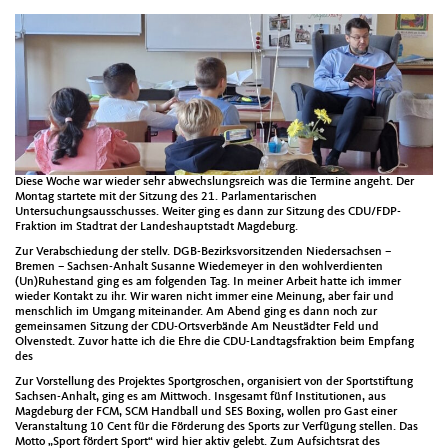
Diese Woche war wieder sehr abwechslungsreich was die Termine angeht. Der
Montag startete mit der Sitzung des 21. Parlamentarischen
Untersuchungsausschusses. Weiter ging es dann zur Sitzung des CDU/FDP-
Fraktion im Stadtrat der Landeshauptstadt Magdeburg.
Zur Verabschiedung der stellv. DGB-Bezirksvorsitzenden Niedersachsen –
Bremen – Sachsen-Anhalt Susanne Wiedemeyer in den wohlverdienten
(Un)Ruhestand ging es am folgenden Tag. In meiner Arbeit hatte ich immer
wieder Kontakt zu ihr. Wir waren nicht immer eine Meinung, aber fair und
menschlich im Umgang miteinander. Am Abend ging es dann noch zur
gemeinsamen Sitzung der CDU-Ortsverbände Am Neustädter Feld und
Olvenstedt. Zuvor hatte ich die Ehre die CDU-Landtagsfraktion beim Empfang
des
Zur Vorstellung des Projektes Sportgroschen, organisiert von der Sportstiftung
Sachsen-Anhalt, ging es am Mittwoch. Insgesamt fünf Institutionen, aus
Magdeburg der FCM, SCM Handball und SES Boxing, wollen pro Gast einer
Veranstaltung 10 Cent für die Förderung des Sports zur Verfügung stellen. Das
Motto „Sport fördert Sport“ wird hier aktiv gelebt. Zum Aufsichtsrat des