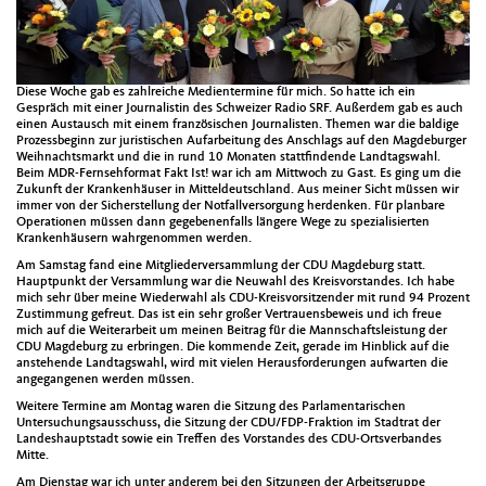
Diese Woche gab es zahlreiche Medientermine für mich. So hatte ich ein
Gespräch mit einer Journalistin des Schweizer Radio SRF. Außerdem gab es auch
einen Austausch mit einem französischen Journalisten. Themen war die baldige
Prozessbeginn zur juristischen Aufarbeitung des Anschlags auf den Magdeburger
Weihnachtsmarkt und die in rund 10 Monaten stattfindende Landtagswahl.
Beim MDR-Fernsehformat Fakt Ist! war ich am Mittwoch zu Gast. Es ging um die
Zukunft der Krankenhäuser in Mitteldeutschland. Aus meiner Sicht müssen wir
immer von der Sicherstellung der Notfallversorgung herdenken. Für planbare
Operationen müssen dann gegebenenfalls längere Wege zu spezialisierten
Krankenhäusern wahrgenommen werden.
Am Samstag fand eine Mitgliederversammlung der CDU Magdeburg statt.
Hauptpunkt der Versammlung war die Neuwahl des Kreisvorstandes. Ich habe
mich sehr über meine Wiederwahl als CDU-Kreisvorsitzender mit rund 94 Prozent
Zustimmung gefreut. Das ist ein sehr großer Vertrauensbeweis und ich freue
mich auf die Weiterarbeit um meinen Beitrag für die Mannschaftsleistung der
CDU Magdeburg zu erbringen. Die kommende Zeit, gerade im Hinblick auf die
anstehende Landtagswahl, wird mit vielen Herausforderungen aufwarten die
angegangenen werden müssen.
Weitere Termine am Montag waren die Sitzung des Parlamentarischen
Untersuchungsausschuss, die Sitzung der CDU/FDP-Fraktion im Stadtrat der
Landeshauptstadt sowie ein Treffen des Vorstandes des CDU-Ortsverbandes
Mitte.
Am Dienstag war ich unter anderem bei den Sitzungen der Arbeitsgruppe