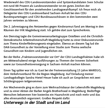
Wiederwahl des CDU-Landesvorsitzenden und Spitzenkandidaten Sven Schulze
mit rund 88 Prozent als Landesvorsitzender ist ein gutes Zeichen der
Geschlossenheit für den anstehenden Landtagswahlkampf. Ich freue mich als
Delegierter den CDU-Landesverband Sachsen-Anhalt bei den CDU-
Bundesparteitagen und CDU-Bundesausschüssen in den kommenden zwei
Jahren vertreten zu können.
Die 2. Jahrestagung des Netzwerkes gegen Kinderarmut fand am Montag in den
Räumen der IHK Magdeburg statt. Ich gehöre dort zum Sprecherkreis.
Am Dienstag tagte die Gemeinwesenarbeitsgruppe Ostelbien und die Christlich-
Demokratische Arbeitnehmerschaft Magdeburg hatte zu einer Diskussionsrunde
zum Thema Kinderförderungesetz eingeladen. Ebenso an diesem Tag lud die
DAK-Gesundheit zu der Vorstellung einer Studie zum Thema seelische
Gesundheit von Kindern und Jugendlichen ein.
Bei der Reihe „Fraktionsvorsitzender vor Ort“ der CDU-Landtagsfraktion habe ich
am Mittwochabend einige Ausführungen zu Themen der Inneren Sicherheit
sowie zur Gesundheitsversorgung in Sachsen-Anhalt machen können.
Einen Tag später war ich zu Gast bei der Festveranstaltung 15 Jahre MAREGO,
dem Verkehrsverbund für die Region Magdeburg. Auf Einladung meiner
Landtagskollegin Sandra Hietel-Heuer habe ich auch an Gesprächen mit zwei
Schülergruppen teilgenommen.
Am Wochenende ging es dann zum Weihnachtsbasar der Lebenshilfe Magdeburg
und zu einer Aktion der Barber Angels Brotherhood in Magdeburg. Bedürftige
Menschen bekommen hier kostenlos ein Haarschnitt und noch mehr und das
alles ehrenamtlich organisiert. Großen Respekt dafür.
Unterwegs in der Stadt und im Land