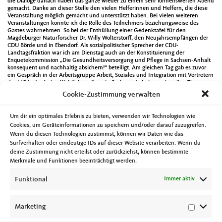
die Dialoge danach haben das ganze wieder zu einem sehr lohnenswerten Abend
gemacht. Danke an dieser Stelle den vielen Helferinnen und Helfern, die diese
Veranstaltung möglich gemacht und unterstützt haben. Bei vielen weiteren
Veranstaltungen konnte ich die Rolle des Teilnehmers beziehungsweise des
Gastes wahrnehmen. So bei der Enthüllung einer Gedenktafel für den
Magdeburger Naturforscher Dr. Willy Wolterstorff, den Neujahrsempfängen der
CDU Börde und in Ebendorf. Als sozialpolitischer Sprecher der CDU-
Landtagsfraktion war ich am Dienstag auch an der Konstituierung der
Enquetekommission „Die Gesundheitsversorgung und Pflege in Sachsen-Anhalt
konsequent und nachhaltig absichern!“ beteiligt. Am gleichen Tag gab es zuvor
ein Gespräch in der Arbeitsgruppe Arbeit, Soziales und Integration mit Vertretern
der LIGA, der freien Wohlfahrtspflege in Sachsen-Anhalt, zu aktuellen Themen.
Der Mittwoch begann mit dem Unterausschuss Jugendhilfeplanung. Am
Cookie-Zustimmung verwalten
Nachmittag ging es zur Präsentation der Bestandsanalyse psychiatrischen
Versorgung in Sachsen-Anhalt und Abends unter anderem zum Landesvorstand
der CDA Sachsen-Anhalt. Auf Einladung des Allgemeinen Arbeitgeberverbandes
Um dir ein optimales Erlebnis zu bieten, verwenden wir Technologien wie
der Wirtschaft für Sachsen-Anhalt nahm ich am Donnerstag an einem Gespräch
Cookies, um Geräteinformationen zu speichern und/oder darauf zuzugreifen.
mit dem Ministerpräsidenten Dr. Reiner Haselloff in den Räumlichkeiten der
Wenn du diesen Technologien zustimmst, können wir Daten wie das
Firma Stahlbau Magdeburg teil. Abends tagte dann noch der Vorstand der
Arbeitsgemeinschaft Magdeburg der Deutsch-Israelischen Gesellschaft. Der 27.
Surfverhalten oder eindeutige IDs auf dieser Website verarbeiten. Wenn du
Januar ist der internationale Gedenktag an den Holocaust. Es wird an die
deine Zustimmung nicht erteilst oder zurückziehst, können bestimmte
Millionen Opfer der NS-Diktatur erinnert, die unter anderem wegen ihres
Merkmale und Funktionen beeinträchtigt werden.
Glaubens, ihrer Abstammung oder ihrer sexuellen Orientierung ermordet
worden. Aus diesem Anlass gab es am Freitag eine Gedenkveranstaltung am
Funktional
Immer aktiv
Standort des ehemaligen KZ-Außenlagers MAGDA in Magdeburg-Rothensee.
Dort kamen hunderte Juden um und mehrere tausend wurden unter
unmenschlichen Bedingungen zu Arbeit gezwungen. Worte des Gedenkens
sprach unter anderem der Minister für Inneres und Sport Holger Stahlknecht.
Marketing
Aus Erinnerung erwächst Verantwortung!