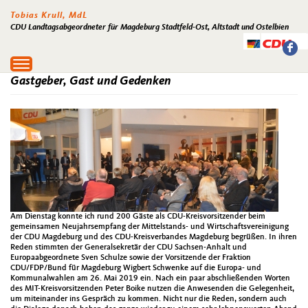
Tobias Krull, MdL
CDU Landtagsabgeordneter für Magdeburg Stadtfeld-Ost, Altstadt und Ostelbien
Toggle
navigation
Gastgeber, Gast und Gedenken
Am Dienstag konnte ich rund 200 Gäste als CDU-Kreisvorsitzender beim
gemeinsamen Neujahrsempfang der Mittelstands- und Wirtschaftsvereinigung
der CDU Magdeburg und des CDU-Kreisverbandes Magdeburg begrüßen. In ihren
Reden stimmten der Generalsekretär der CDU Sachsen-Anhalt und
Europaabgeordnete Sven Schulze sowie der Vorsitzende der Fraktion
CDU/FDP/Bund für Magdeburg Wigbert Schwenke auf die Europa- und
Kommunalwahlen am 26. Mai 2019 ein. Nach ein paar abschließenden Worten
des MIT-Kreisvorsitzenden Peter Boike nutzen die Anwesenden die Gelegenheit,
um miteinander ins Gespräch zu kommen. Nicht nur die Reden, sondern auch