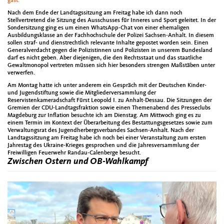
gast.
Nach dem Ende der Landtagssitzung am Freitag habe ich dann noch
Stellvertretend die Sitzung des Ausschusses für Inneres und Sport geleitet. In der
Sondersitzung ging es um einen WhatsApp-Chat von einer ehemaligen
Ausbildungsklasse an der Fachhochschule der Polizei Sachsen-Anhalt. In diesem
sollen straf- und dienstrechtlich relevante Inhalte gepostet worden sein. Einen
Generalverdacht gegen die Polizistinnen und Polizisten in unserem Bundesland
darf es nicht geben. Aber diejenigen, die den Rechtsstaat und das staatliche
Gewaltmonopol vertreten müssen sich hier besonders strengen Maßstäben unter
verwerfen.
Am Montag hatte ich unter anderem ein Gespräch mit der Deutschen Kinder-
und Jugendstiftung sowie die Mitgliederversammlung der
Reservistenkameradschaft Fürst Leopold I. zu Anhalt-Dessau. Die Sitzungen der
Gremien der CDU-Landtagsfraktion sowie einen Themenabend des Presseclubs
Magdeburg zur Inflation besuchte ich am Dienstag. Am Mittwoch ging es zu
einem Termin im Kontext der Überarbeitung des Bestattungsgesetzes sowie zum
Verwaltungsrat des Jugendherbergsverbandes Sachsen-Anhalt. Nach der
Landtagssitzung am Freitag habe ich noch bei einer Veranstaltung zum ersten
Jahrestag des Ukraine-Krieges gesprochen und die Jahresversammlung der
Freiwilligen Feuerwehr Randau-Calenberge besucht.
Zwischen Ostern und OB-Wahlkampf