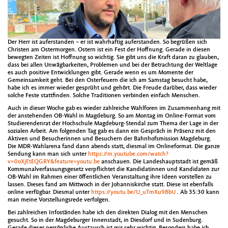
Der Herr ist auferstanden – er ist wahrhaftig auferstanden. So begrüßen sich
Christen am Ostermorgen. Ostern ist ein Fest der Hoffnung. Gerade in diesen
bewegten Zeiten ist Hoffnung so wichtig. Sie gibt uns die Kraft daran zu glauben,
dass bei allen Unwägbarkeiten, Problemen und bei der Betrachtung der Weltlage
es auch positive Entwicklungen gibt. Gerade wenn es um Momente der
Gemeinsamkeit geht. Bei den Osterfeuern die ich am Samstag besucht habe,
habe ich es immer wieder gesprüht und gehört. Die Freude darüber, dass wieder
solche Feste stattfinden. Solche Traditionen verbinden einfach Menschen.
Auch in dieser Woche gab es wieder zahlreiche Wahlforen im Zusammenhang mit
der anstehenden OB-Wahl in Magdeburg. So am Montag im Online-Format vom
Studierendenrat der Hochschule Magdeburg-Stendal zum Thema der Lage in der
sozialen Arbeit. Am folgenden Tag gab es dann ein Gespräch in Präsenz mit den
Aktiven und Besucherinnen und Besuchern der Bahnhofsmission Magdeburg.
Die MDR-Wahlarena fand dann abends statt, diesmal im Onlineformat. Die ganze
Sendung kann man sich unter
https://m.youtube.com/watch?
v=0oXjEtEQGRY&feature=youtu.be
anschauen. Die Landeshauptstadt ist gemäß
Kommunalverfassungsgesetz verpflichtet die Kandidatinnen und Kandidaten zur
OB-Wahl im Rahmen einer öffentlichen Veranstaltung ihre Ideen vorstellen zu
lassen. Dieses fand am Mittwoch in der Johanniskirche statt. Diese ist ebenfalls
online verfügbar. Diesmal unter
https://youtu.be/U_uTmXu9BbU
. Ab 35:30 kann
man meine Vorstellungsrede verfolgen.
Bei zahlreichen Infoständen habe ich den direkten Dialog mit den Menschen
gesucht. So in der Magdeburger Innenstadt, in Diesdorf und in Sudenburg.
Gerade dieser persönliche Austausch ist mir sehr wichtig. Besonders habe ich