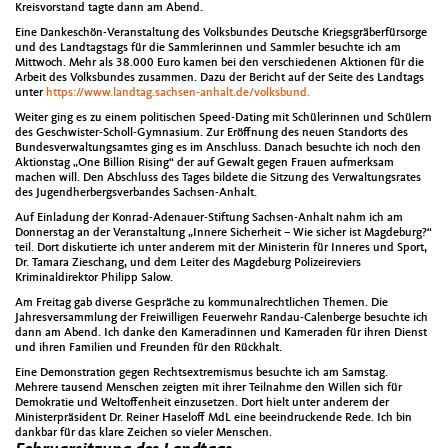
Kreisvorstand tagte dann am Abend.
Eine Dankeschön-Veranstaltung des Volksbundes Deutsche Kriegsgräberfürsorge
und des Landtagstags für die Sammlerinnen und Sammler besuchte ich am
Mittwoch. Mehr als 38.000 Euro kamen bei den verschiedenen Aktionen für die
Arbeit des Volksbundes zusammen. Dazu der Bericht auf der Seite des Landtags
unter
https://www.landtag.sachsen-anhalt.de/volksbund.
Weiter ging es zu einem politischen Speed-Dating mit Schülerinnen und Schülern
des Geschwister-Scholl-Gymnasium. Zur Eröffnung des neuen Standorts des
Bundesverwaltungsamtes ging es im Anschluss. Danach besuchte ich noch den
Aktionstag „One Billion Rising“ der auf Gewalt gegen Frauen aufmerksam
machen will. Den Abschluss des Tages bildete die Sitzung des Verwaltungsrates
des Jugendherbergsverbandes Sachsen-Anhalt.
Auf Einladung der Konrad-Adenauer-Stiftung Sachsen-Anhalt nahm ich am
Donnerstag an der Veranstaltung „Innere Sicherheit – Wie sicher ist Magdeburg?“
teil. Dort diskutierte ich unter anderem mit der Ministerin für Inneres und Sport,
Dr. Tamara Zieschang, und dem Leiter des Magdeburg Polizeireviers
Kriminaldirektor Philipp Salow.
Am Freitag gab diverse Gespräche zu kommunalrechtlichen Themen. Die
Jahresversammlung der Freiwilligen Feuerwehr Randau-Calenberge besuchte ich
dann am Abend. Ich danke den Kameradinnen und Kameraden für ihren Dienst
und ihren Familien und Freunden für den Rückhalt.
Eine Demonstration gegen Rechtsextremismus besuchte ich am Samstag.
Mehrere tausend Menschen zeigten mit ihrer Teilnahme den Willen sich für
Demokratie und Weltoffenheit einzusetzen. Dort hielt unter anderem der
Ministerpräsident Dr. Reiner Haseloff MdL eine beeindruckende Rede. Ich bin
dankbar für das klare Zeichen so vieler Menschen.