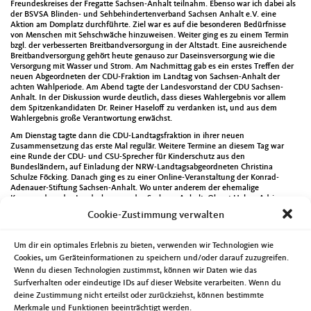
Freundeskreises der Fregatte Sachsen-Anhalt teilnahm. Ebenso war ich dabei als
der BSVSA Blinden- und Sehbehindertenverband Sachsen Anhalt e.V. eine
Aktion am Domplatz durchführte. Ziel war es auf die besonderen Bedürfnisse
von Menschen mit Sehschwäche hinzuweisen. Weiter ging es zu einem Termin
bzgl. der verbesserten Breitbandversorgung in der Altstadt. Eine ausreichende
Breitbandversorgung gehört heute genauso zur Daseinsversorgung wie die
Versorgung mit Wasser und Strom. Am Nachmittag gab es ein erstes Treffen der
neuen Abgeordneten der CDU-Fraktion im Landtag von Sachsen-Anhalt der
achten Wahlperiode. Am Abend tagte der Landesvorstand der CDU Sachsen-
Anhalt. In der Diskussion wurde deutlich, dass dieses Wahlergebnis vor allem
dem Spitzenkandidaten Dr. Reiner Haseloff zu verdanken ist, und aus dem
Wahlergebnis große Verantwortung erwächst.
Am Dienstag tagte dann die CDU-Landtagsfraktion in ihrer neuen
Zusammensetzung das erste Mal regulär. Weitere Termine an diesem Tag war
eine Runde der CDU- und CSU-Sprecher für Kinderschutz aus den
Bundesländern, auf Einladung der NRW-Landtagsabgeordneten Christina
Schulze Föcking. Danach ging es zu einer Online-Veranstaltung der Konrad-
Adenauer-Stiftung Sachsen-Anhalt. Wo unter anderem der ehemalige
Kommandeur des Landeskommandos Sachsen-Anhalt, Oberst Halvor Adrian,
über die Wahrnehmung der Bundeswehr in der Öffentlichkeit diskutierte. Der
Cookie-Zustimmung verwalten
Mittwoch begann mit einem virtuellen parlamentarischen Frühstück zum Thema
Pflegeausbildung. Der Wirtschaftstag des Wirtschaftsrates dauerte fast den
gesamten Tag und beschäftigte sich im Schwerpunkt mit Themen rund um das
Um dir ein optimales Erlebnis zu bieten, verwenden wir Technologien wie
Stichwort „Innovation“. Das Symposium „Umwelt und Gesundheit –
Cookies, um Geräteinformationen zu speichern und/oder darauf zuzugreifen.
Ressourcenschonung im Gesundheitssektor“ eröffnete den Donnerstag. Weiter
Wenn du diesen Technologien zustimmst, können wir Daten wie das
ging es mit einer gemeinsamen Online-Veranstaltung der Landesbehörden für
den Verfassungsschutz der „neuen“ Bundesländer, inkl. Berlin, zum Thema
Surfverhalten oder eindeutige IDs auf dieser Website verarbeiten. Wenn du
„Rechtsextremistische Propaganda und Hetze im Netz“. Abends habe ich dann
deine Zustimmung nicht erteilst oder zurückziehst, können bestimmte
noch den Ortschaftsrat in Randau-Calenberge besucht. Die Präsenz vor Ort ist für
Merkmale und Funktionen beeinträchtigt werden.