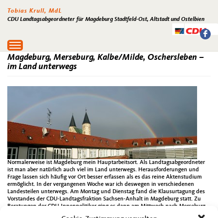
Tobias Krull, MdL
CDU Landtagsabgeordneter für Magdeburg Stadtfeld-Ost, Altstadt und Ostelbien
Toggle
navigation
Magdeburg, Merseburg, Kalbe/Milde, Oschersleben –
im Land unterwegs
Normalerweise ist Magdeburg mein Hauptarbeitsort. Als Landtagsabgeordneter
ist man aber natürlich auch viel im Land unterwegs. Herausforderungen und
Frage lassen sich häufig vor Ort besser erfassen als es das reine Aktenstudium
ermöglicht. In der vergangenen Woche war ich deswegen in verschiedenen
Landesteilen unterwegs. Am Montag und Dienstag fand die Klausurtagung des
Vorstandes der CDU-Landtagsfraktion Sachsen-Anhalt in Magdeburg statt. Zu
Beratungen der CDU-Innenpolitiker ging es dann am Mittwoch nach Merseburg.
Meine Teilnahme an der 2. Sitzung des Runden Tisches Pflege führte mich dann