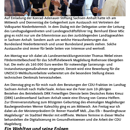
Auf Einladung der Konrad-Adenauer-Stiftung Sachsen-Anhalt hatte ich am
Mittwoch und Donnerstag die Gelegenheit zum Austausch mit Vertretern der
Volkspartei Niederösterreich. In dem Dialog mit der Delegation unter der Leitung
des Landtagsabgeordneten und Landesgeschäftsführer Ing. Bernhard Ebner MSc
ging es nicht nur um die Erkenntnisse aus den zurücklegenden Landtagswahlen
in Sachsen-Anhalt. Sondern auch um welche Herausforderungen das
Bundesland Niederösterreich und unser Bundesland jeweils stehen. Solche
Austausche sind immer für beide Seiten von Interesse und wertvoll.
Am Montag war ich dabei als Landesentwicklungsminister Thomas Webel einen
Fördermittelbescheid für das Schiffshebewerk Magdeburg-Rothensee übergeben
hat. Die mehr als 160.000 Euro werden für notwendige Sanierungs- und
Instandsetzungsmaßnahmen eingesetzt. Derzeit wird eine Bewerbung für die
UNESCO-Weltkulturerbeliste vorbereitet um die besondere Stellung dieses
technischen Denkmals hervorzuheben.
Am Dienstag ging es für mich nach den Beratungen der CDU-Fraktion im Landtag
Sachsen-Anhalt nach Halle/Saale. Anlass war die Feier zum 10-jährigen
Bestehen des Betriebsteils DRK Freiwilligen Dienste beim Deutsches Rotes Kreuz
(DRK) Landesverband Sachsen-Anhalt sowie eine Ehrung von Corona-Helfern.
Zur Ehrenveranstaltung zum 80zigsten Geburtstag des ehemaligen Magdeburger
Baubeigeordneten Werner Kaleschky ging es am Mittwoch. Am Freitag war ich
dabei als der Ministerpräsident Dr. Reiner Haseloff MdL „Das Elb – Boardinghouse
Magdeburgs“ im Stadtteil Werder mit eröffnete. Weitere Termine in dieser Woche
behandelten die Digitalisierung im Gesundheitswesen und die Arbeit der CDU
Magdeburg.
Ein Wahltag und seine Folgen