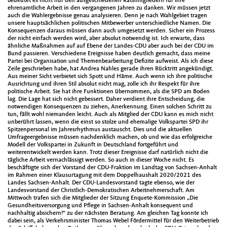
bedeutet es nicht nur den ausgeschiedenen Ratsmitgliedern für ihre
ehrenamtliche Arbeit in den vergangenen Jahren zu danken. Wir müssen jetzt
auch die Wahlergebnisse genau analysieren. Denn je nach Wahlgebiet tragen
unsere hauptsächlichen politischen Mitbewerber unterschiedliche Namen. Die
Konsequenzen daraus müssen dann auch umgesetzt werden. Sicher ein Prozess
der nicht einfach werden wird, aber absolut notwendig ist. Ich erwarte, dass
ähnliche Maßnahmen auf auf Ebene der Landes-CDU aber auch bei der CDU im
Bund passieren. Verschiedene Ereignisse haben deutlich gemacht, dass meine
Partei bei Organisation und Themenbearbeitung Defizite aufweist. Als ich diese
Zeile geschrieben habe, hat Andrea Nahles gerade ihren Rücktritt angekündigt.
Aus meiner Sicht verbietet sich Spott und Häme. Auch wenn ich ihre politische
Ausrichtung und ihren Stil absolut nicht mag, zolle ich ihr Respekt für ihre
politische Arbeit. Sie hat ihre Funktionen übernommen, als die SPD am Boden
lag. Die Lage hat sich nicht gebessert. Daher verdient ihre Entscheidung, die
notwendigen Konsequenzen zu ziehen, Anerkennung. Einen solchen Schritt zu
tun, fällt wohl niemanden leicht. Auch als Mitglied der CDU kann es mich nicht
unberührt lassen, wenn die einst so stolze und ehemalige Volkspartei SPD ihr
Spitzenpersonal im Jahresrhythmus austauscht. Dies und die aktuellen
Umfrageergebnisse müssen nachdenklich machen, ob und wie das erfolgreiche
Modell der Volkspartei in Zukunft in Deutschland fortgeführt und
weiterentwickelt werden kann. Trotz dieser Ereignisse darf natürlich nicht die
tägliche Arbeit vernachlässigt werden. So auch in dieser Woche nicht. Es
beschäftigte sich der Vorstand der CDU-Fraktion im Landtag von Sachsen-Anhalt
im Rahmen einer Klausurtagung mit dem Doppelhaushalt 2020/2021 des
Landes Sachsen-Anhalt. Der CDU-Landesvorstand tagte ebenso, wie der
Landesvorstand der Christlich-Demokratischen Arbeitnehmerschaft. Am
Mittwoch trafen sich die Mitglieder der Sitzung Enquete-Kommission „Die
Gesundheitsversorgung und Pflege in Sachsen-Anhalt konsequent und
nachhaltig absichern!“ zu der nächsten Beratung. Am gleichen Tag konnte ich
dabei sein, als Verkehrsminister Thomas Webel Fördermittel für den Weiterbetrieb