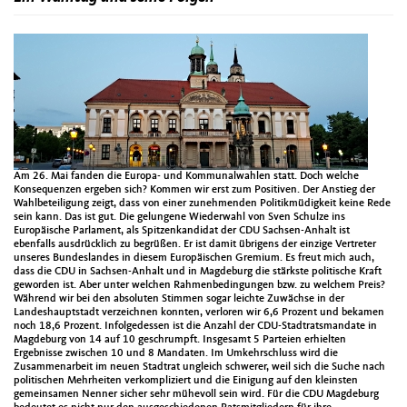
Am 26. Mai fanden die Europa- und Kommunalwahlen statt. Doch welche
Konsequenzen ergeben sich? Kommen wir erst zum Positiven. Der Anstieg der
Wahlbeteiligung zeigt, dass von einer zunehmenden Politikmüdigkeit keine Rede
sein kann. Das ist gut. Die gelungene Wiederwahl von Sven Schulze ins
Europäische Parlament, als Spitzenkandidat der CDU Sachsen-Anhalt ist
ebenfalls ausdrücklich zu begrüßen. Er ist damit übrigens der einzige Vertreter
unseres Bundeslandes in diesem Europäischen Gremium. Es freut mich auch,
dass die CDU in Sachsen-Anhalt und in Magdeburg die stärkste politische Kraft
geworden ist. Aber unter welchen Rahmenbedingungen bzw. zu welchem Preis?
Während wir bei den absoluten Stimmen sogar leichte Zuwächse in der
Landeshauptstadt verzeichnen konnten, verloren wir 6,6 Prozent und bekamen
noch 18,6 Prozent. Infolgedessen ist die Anzahl der CDU-Stadtratsmandate in
Magdeburg von 14 auf 10 geschrumpft. Insgesamt 5 Parteien erhielten
Ergebnisse zwischen 10 und 8 Mandaten. Im Umkehrschluss wird die
Zusammenarbeit im neuen Stadtrat ungleich schwerer, weil sich die Suche nach
politischen Mehrheiten verkompliziert und die Einigung auf den kleinsten
gemeinsamen Nenner sicher sehr mühevoll sein wird. Für die CDU Magdeburg