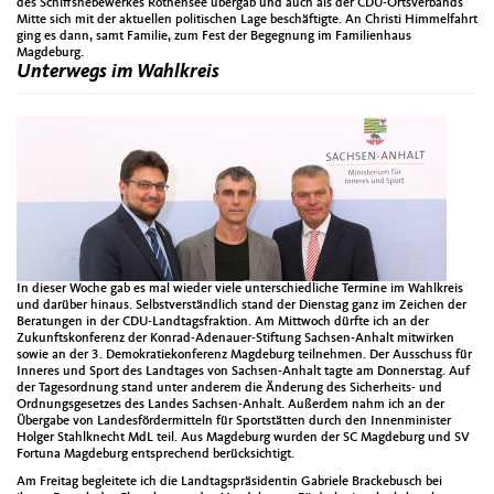
des Schiffshebewerkes Rothensee übergab und auch als der CDU-Ortsverbands
Mitte sich mit der aktuellen politischen Lage beschäftigte. An Christi Himmelfahrt
ging es dann, samt Familie, zum Fest der Begegnung im Familienhaus
Magdeburg.
Unterwegs im Wahlkreis
In dieser Woche gab es mal wieder viele unterschiedliche Termine im Wahlkreis
und darüber hinaus. Selbstverständlich stand der Dienstag ganz im Zeichen der
Beratungen in der CDU-Landtagsfraktion. Am Mittwoch dürfte ich an der
Zukunftskonferenz der Konrad-Adenauer-Stiftung Sachsen-Anhalt mitwirken
sowie an der 3. Demokratiekonferenz Magdeburg teilnehmen. Der Ausschuss für
Inneres und Sport des Landtages von Sachsen-Anhalt tagte am Donnerstag. Auf
der Tagesordnung stand unter anderem die Änderung des Sicherheits- und
Ordnungsgesetzes des Landes Sachsen-Anhalt. Außerdem nahm ich an der
Übergabe von Landesfördermitteln für Sportstätten durch den Innenminister
Holger Stahlknecht MdL teil. Aus Magdeburg wurden der SC Magdeburg und SV
Fortuna Magdeburg entsprechend berücksichtigt.
Am Freitag begleitete ich die Landtagspräsidentin Gabriele Brackebusch bei