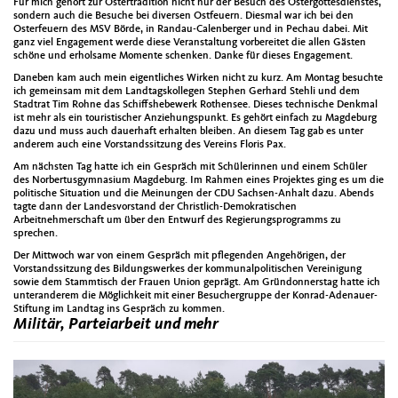
Für mich gehört zur Ostertradition nicht nur der Besuch des Ostergottesdienstes,
sondern auch die Besuche bei diversen Ostfeuern. Diesmal war ich bei den
Osterfeuern des MSV Börde, in Randau-Calenberger und in Pechau dabei. Mit
ganz viel Engagement werde diese Veranstaltung vorbereitet die allen Gästen
schöne und erholsame Momente schenken. Danke für dieses Engagement.
Daneben kam auch mein eigentliches Wirken nicht zu kurz. Am Montag besuchte
ich gemeinsam mit dem Landtagskollegen Stephen Gerhard Stehli und dem
Stadtrat Tim Rohne das Schiffshebewerk Rothensee. Dieses technische Denkmal
ist mehr als ein touristischer Anziehungspunkt. Es gehört einfach zu Magdeburg
dazu und muss auch dauerhaft erhalten bleiben. An diesem Tag gab es unter
anderem auch eine Vorstandssitzung des Vereins Floris Pax.
Am nächsten Tag hatte ich ein Gespräch mit Schülerinnen und einem Schüler
des Norbertusgymnasium Magdeburg. Im Rahmen eines Projektes ging es um die
politische Situation und die Meinungen der CDU Sachsen-Anhalt dazu. Abends
tagte dann der Landesvorstand der Christlich-Demokratischen
Arbeitnehmerschaft um über den Entwurf des Regierungsprogramms zu
sprechen.
Der Mittwoch war von einem Gespräch mit pflegenden Angehörigen, der
Vorstandssitzung des Bildungswerkes der kommunalpolitischen Vereinigung
sowie dem Stammtisch der Frauen Union geprägt. Am Gründonnerstag hatte ich
unteranderem die Möglichkeit mit einer Besuchergruppe der Konrad-Adenauer-
Stiftung im Landtag ins Gespräch zu kommen.
Militär, Parteiarbeit und mehr