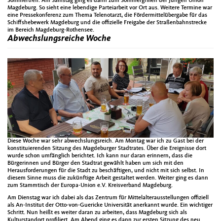
Sommertreff. Am Samstag ging es dann zum Sommergrillen der Jungen Union
Magdeburg. So sieht eine lebendige Parteiarbeit vor Ort aus. Weitere Termine war
eine Pressekonferenz zum Thema Telenotarzt, die Fördermittelübergabe für das
Schiffshebewerk Magdeburg und die offizielle Freigabe der Straßenbahnstrecke
im Bereich Magdeburg-Rothensee.
Abwechslungsreiche Woche
Diese Woche war sehr abwechslungsreich. Am Montag war ich zu Gast bei der
konstituierenden Sitzung des Magdeburger Stadtrates. Über die Ereignisse dort
wurde schon umfänglich berichtet. Ich kann nur daran erinnern, dass die
Bürgerinnen und Bürger den Stadtrat gewählt haben um sich mit den
Herausforderungen für die Stadt zu beschäftigen, und nicht mit sich selbst. In
diesem Sinne muss die zukünftige Arbeit gestaltet werden. Weiter ging es dann
zum Stammtisch der Europa-Union e.V. Kreisverband Magdeburg.
Am Dienstag war ich dabei als das Zentrum für Mittelalterausstellungen offiziell
als An-Institut der Otto-von-Guericke Universität anerkannt wurde. Ein wichtiger
Schritt. Nun heißt es weiter daran zu arbeiten, dass Magdeburg sich als
Kulturstandort profiliert. Am Abend ging es dann zur ersten Sitzung des neu