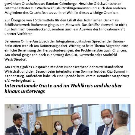
gewählten Ortschaftsrates Randau-Calenberge. Herzliche Glückwünsche an
Günther Kräuter zur Wiederwahl als Ortsbürgermeister und auch den anderen
Mitgliedern des Ortschaftsrates zu ihrer Wahl in dieses wichtige Gremium.
Zur Übergabe von Fördermitteln für den Erhalt des Technischen Denkmals
Schiffshebewerk Rothensee ging es am Mittwoch. Das Schiffshebewerk ist nicht
nur technisch beeindruckend, sondern auch ein Ausweis der Innovationskraft
unserer Vorfahren.
Bei einem Online-Austausch der Integrationspolitischen Sprecher der Unions-
Fraktionen war ich am Donnerstag dabei. Wichtig ist beim Thema Migration eine
ehrliche Benennung der Herausforderungen, der Probleme aber auch Chancen.
Am Abend ging dann noch zur Sitzung des CDU-Ortsverbandes Stadtfeld-
West/Diesdorf.
Am Freitag gab es Gespräche mit dem Bundesverband der Mittelständischen
Wirtschaft und den Besuch beim interkulturellen Sommerfest des Kita Bummi im
Kannenstieg. Außerdem habe ich eine Spende beim Verein Tieranker Magdeburg
e.V. vorbeigebracht.
Internationale Gäste und im Wahlkreis und darüber
hinaus unterwegs