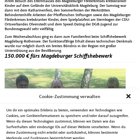
ihrem Besuch des Elternhauses des Magdeburger Förderkreises krebskranker
Kinder auf dem Gelände der Universitätsklinik Magdeburg. Der Samstag war
dann mit dem Katharinenfest, den Sommerfesten der Werkstätten
Behindertenhilfe Arbeiten der Pfeifferschen Stiftungen sowie des Magdeburger
Förderkreises krebskranker Kinder, dem Spielplatzfest am Sternbogen der CDU-
Ortsverbandes Olvenstedt und dem Speed-Dating der DGB-Jugend zur
Bundestagswahl sehr vielfältig.
Zum Wochenabschluss ging es dann zum Familienfest beim Schiffshebewerk
Magdeburg-Rothensee. Der funktionsfähige Erhalt dieses technischen Denkmals
wurde nur möglich durch ein breites Bündnis in der Region mit großer
Unterstützung aus der Bevölkerung.
150.000 € fürs Magdeburger Schiffshebewerk
Cookie-Zustimmung verwalten
Um dir ein optimales Erlebnis zu bieten, verwenden wir Technologien wie
Cookies, um Geräteinformationen zu speichern und/oder darauf zuzugreifen.
Vor kurzem hat der Minister für Landesentwicklung und Verkehr, Thomas Webel,
Wenn du diesen Technologien zustimmst, können wir Daten wie das
einen Fördermittelbescheid über 150.000 € zur Weiterbetreibung des
Schiffshebewerks Magdeburg übergeben. Diese Mittel werden dringend gebraucht
Surfverhalten oder eindeutige IDs auf dieser Website verarbeiten. Wenn du
um dieses technische Meisterwerk weiterbetreiben zu können. Neben dem Land ist
deine Zustimmung nicht erteilst oder zurückziehst, können bestimmte
es vor allem die Landeshauptstadt Magdeburg die hier ihre Verantwortung
Merkmale und Funktionen beeinträchtigt werden.