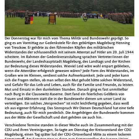
Der Donnerstag war für mich vom Thema Militär und Bundeswehr geprägt. So
ging es am Vormittag zur Gedenkstele für den gebürtigen Magdeburg Henning
von Tresckow. Er gehörte zu den führenden Köpfen des militärischen
Widerstandes der schlussendlich mit seinem Attentat auf Hitler am 20. Juli 1944
scheitere. Im Rahmen der Gedenkveranstaltung sprachen Vertreter/innen der
Bundeswehr, der Landeshauptstadt Magdeburg, des Landtags und der Kirchen
zur Bedeutung dieses Widerstandes. Wieviel Leid wäre wohl erspart geblieben,
wenn die Attentäter erfolgreich gewesen wären? Jede Form des Widerstandes, im
Großen wie im Kleinen, verdient solche Aufmerksamkeit. Jede und jeder kann
sich die Fragen stellen, ob man selbst den Mut gehabt hätte solchen Widerstand,
und Gefahr für das Leib und Leben, auch für die Familie und Freunde, zu leisten.
Mut und Einsatz in den dunkelsten Stunden. Danach ging es fast unmittelbar
nach Burg in die Clausewitz-Kaserne. Dort fand ein feierliches Gelöbnis von
Frauen und Männern statt die in der Bundeswehr dienen um unser Land zu
verteidigen. Ein solches „Versprechen“ ist nicht leichtfertig gegeben, dass weiß
ich aus eigener Erfahrung. Das Sinnspruch Wir Dienen Deutschland hat eine tiefe
Bedeutung, auch für mich persönlich. Die Angehörigen der Bundeswehr kommen
aus der Mitte der Gesellschaft und dort gehören sie auch hin.
Verschiedene Termine standen in dieser Woche auch im Zusammenhang mit der
CDU und ihren Vereinigungen. So tagte am Dienstag der Kreisvorstand der CDU
Magdeburg, einen Tag später lud der CDU-Ortsverband Mitte zu einem lockeren