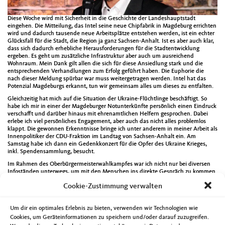
Diese Woche wird mit Sicherheit in die Geschichte der Landeshauptstadt
eingehen. Die Mitteilung, das Intel seine neue Chipfabrik in Magdeburg errichten
wird und dadurch tausende neue Arbeitsplätze entstehen werden, ist ein echter
Glücksfall für die Stadt, die Region ja ganz Sachsen-Anhalt. Ist es aber auch klar,
dass sich dadurch erhebliche Herausforderungen für die Stadtentwicklung
ergeben. Es geht um zusätzliche Infrastruktur aber auch um ausreichend
Wohnraum. Mein Dank gilt allen die sich für diese Ansiedlung stark und die
entsprechenden Verhandlungen zum Erfolg geführt haben. Die Euphorie die
nach dieser Meldung spürbar war muss weitergetragen werden. Intel hat das
Potenzial Magdeburgs erkannt, tun wir gemeinsam alles um dieses zu entfalten.
Gleichzeitig hat mich auf die Situation der Ukraine-Flüchtlinge beschäftigt. So
habe ich mir in einer der Magdeburger Notunterkünfte persönlich einen Eindruck
verschafft und darüber hinaus mit ehrenamtlichen Helfern gesprochen. Dabei
erlebe ich viel persönliches Engagement, aber auch das nicht alles problemlos
klappt. Die gewonnen Erkenntnisse bringe ich unter anderem in meiner Arbeit als
Innenpolitiker der CDU-Fraktion im Landtag von Sachsen-Anhalt ein. Am
Samstag habe ich dann ein Gedenkkonzert für die Opfer des Ukraine Krieges,
inkl. Spendensammlung, besucht.
Im Rahmen des Oberbürgermeisterwahlkampfes war ich nicht nur bei diversen
Infoständen unterwegs, um mit den Menschen ins direkte Gespräch zu kommen.
Es gab zum Beispiel am Montag auch einen Videodreh mit dem Offenen Kanal
Cookie-Zustimmung verwalten
Magdeburg zu Kandidatenvorstellung. Erstmalig trafen die Bewerberinnen und
Bewerber am Dienstag direkt aufeinander. Auf Einladung von Magdeburg
Kompakt gab es eine Diskussionsrunde die online übertragen wurde. Die
Um dir ein optimales Erlebnis zu bieten, verwenden wir Technologien wie
Sendung kann man unter
https://www.youtube.com/watch?v=HwQjt2t_Qmc
nachschauen. Eine weitere Kandidatenrunde gab es am Donnerstag beim Health
Cookies, um Geräteinformationen zu speichern und/oder darauf zuzugreifen.
+ IT Campus.