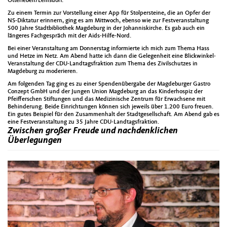
Otterleben/Lemsdorf.
Zu einem Termin zur Vorstellung einer App für Stolpersteine, die an Opfer der
NS-Diktatur erinnern, ging es am Mittwoch, ebenso wie zur Festveranstaltung
500 Jahre Stadtbibliothek Magdeburg in der Johanniskirche. Es gab auch ein
längeres Fachgespräch mit der Aids-Hilfe-Nord.
Bei einer Veranstaltung am Donnerstag informierte ich mich zum Thema Hass
und Hetze im Netz. Am Abend hatte ich dann die Gelegenheit eine Blickwinkel-
Veranstaltung der CDU-Landtagsfraktion zum Thema des Zivilschutzes in
Magdeburg zu moderieren.
Am folgenden Tag ging es zu einer Spendenübergabe der Magdeburger Gastro
Conzept GmbH und der Jungen Union Magdeburg an das Kinderhospiz der
Pfeifferschen Stiftungen und das Medizinische Zentrum für Erwachsene mit
Behinderung. Beide Einrichtungen können sich jeweils über 1.200 Euro freuen.
Ein gutes Beispiel für den Zusammenhalt der Stadtgesellschaft. Am Abend gab es
eine Festveranstaltung zu 35 Jahre CDU-Landtagsfraktion.
Zwischen großer Freude und nachdenklichen
Überlegungen