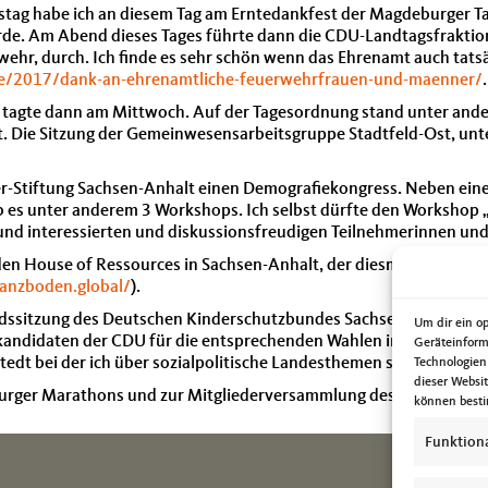
tag habe ich an diesem Tag am Erntedankfest der Magdeburger Ta
urde. Am Abend dieses Tages führte dann die CDU-Landtagsfrakti
wehr, durch. Ich finde es sehr schön wenn das Ehrenamt auch tatsä
de/2017/dank-an-ehrenamtliche-feuerwehrfrauen-und-maenner/
.
on tagte dann am Mittwoch. Auf der Tagesordnung stand unter an
. Die Sitzung der Gemeinwesensarbeitsgruppe Stadtfeld-Ost, unt
Stiftung Sachsen-Anhalt einen Demografiekongress. Neben einer i
es unter anderem 3 Workshops. Ich selbst dürfte den Workshop „
d interessierten und diskussionsfreudigen Teilnehmerinnen und
en House of Ressources in Sachsen-Anhalt, der diesmal in Halle/S
nanzboden.global/
).
ndssitzung des Deutschen Kinderschutzbundes Sachsen-Anhalt. Am
Um dir ein o
kandidaten der CDU für die entsprechenden Wahlen im kommenden
Geräteinform
tedt bei der ich über sozialpolitische Landesthemen sprechen dürf
Technologien
dieser Websi
urger Marathons und zur Mitgliederversammlung des Förderverei
können besti
Funktion