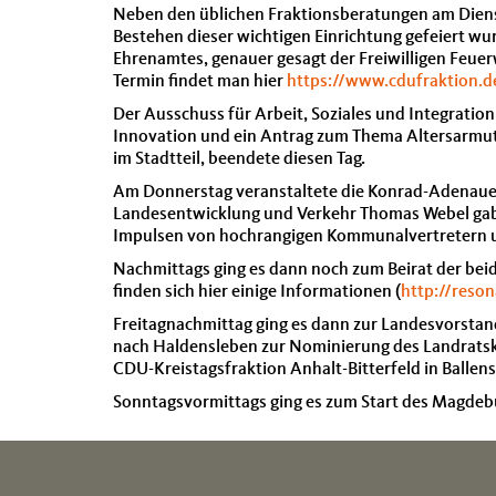
Neben den üblichen Fraktionsberatungen am Diens
Bestehen dieser wichtigen Einrichtung gefeiert w
Ehrenamtes, genauer gesagt der Freiwilligen Feuer
Termin findet man hier
https://www.cdufraktion.
Der Ausschuss für Arbeit, Soziales und Integrati
Innovation und ein Antrag zum Thema Altersarmut
im Stadtteil, beendete diesen Tag.
Am Donnerstag veranstaltete die Konrad-Adenauer-
Landesentwicklung und Verkehr Thomas Webel gab 
Impulsen von hochrangigen Kommunalvertretern un
Nachmittags ging es dann noch zum Beirat der beid
finden sich hier einige Informationen (
http://reso
Freitagnachmittag ging es dann zur Landesvorsta
nach Haldensleben zur Nominierung des Landrats
CDU-Kreistagsfraktion Anhalt-Bitterfeld in Ballens
Sonntagsvormittags ging es zum Start des Magdeb