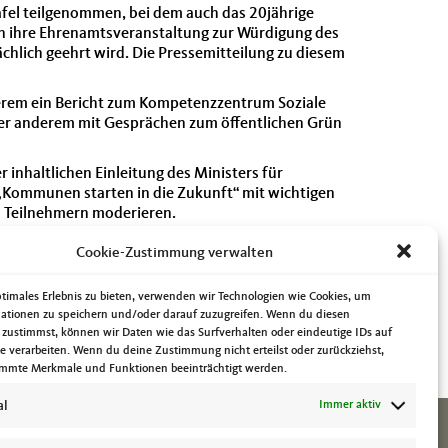
fel teilgenommen, bei dem auch das 20jährige
on ihre Ehrenamtsveranstaltung zur Würdigung des
chlich geehrt wird. Die Pressemitteilung zu diesem
derem ein Bericht zum Kompetenzzentrum Soziale
er anderem mit Gesprächen zum öffentlichen Grün
nhaltlichen Einleitung des Ministers für
Kommunen starten in die Zukunft“ mit wichtigen
 Teilnehmern moderieren.
aale tagte. Zur Arbeit des Projektes in Magdeburg
Cookie-Zustimmung verwalten
 Samstag führte mich mein Terminplan es zuerst
ptimales Erlebnis zu bieten, verwenden wir Technologien wie Cookies, um
 Jahr sowie anschließend zur Klausurtagung der
ationen zu speichern und/oder darauf zuzugreifen. Wenn du diesen
te.
 zustimmst, können wir Daten wie das Surfverhalten oder eindeutige IDs auf
te verarbeiten. Wenn du deine Zustimmung nicht erteilst oder zurückziehst,
ns des Zoologischen Gartens Magdeburg.
mmte Merkmale und Funktionen beeinträchtigt werden.
al
Immer aktiv