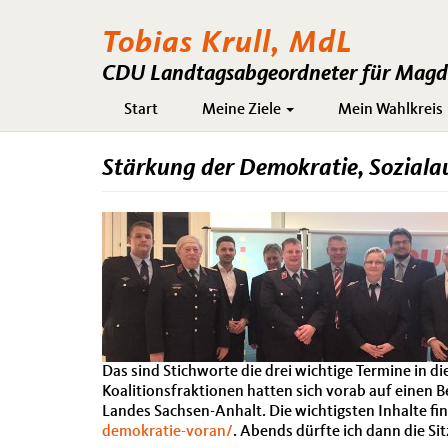
Tobias Krull, MdL
CDU Landtagsabgeordneter für Magde
Hauptnavigation
Start
Meine Ziele
Mein Wahlkreis
Stärkung der Demokratie, Soziala
Das sind Stichworte die drei wichtige Termine in 
Koalitionsfraktionen hatten sich vorab auf einen
Landes Sachsen-Anhalt. Die wichtigsten Inhalte fi
demokratie-voran/
. Abends dürfte ich dann die Si