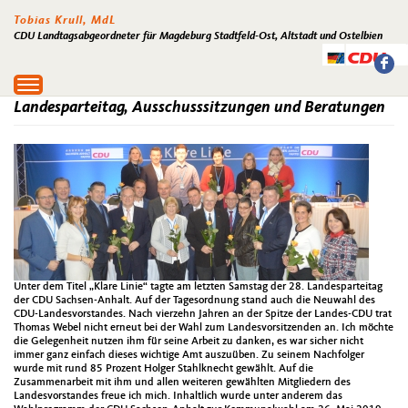
Tobias Krull, MdL
CDU Landtagsabgeordneter für Magdeburg Stadtfeld-Ost, Altstadt und Ostelbien
Toggle
navigation
Landesparteitag, Ausschusssitzungen und Beratungen
Unter dem Titel „Klare Linie“ tagte am letzten Samstag der 28. Landesparteitag
der CDU Sachsen-Anhalt. Auf der Tagesordnung stand auch die Neuwahl des
CDU-Landesvorstandes. Nach vierzehn Jahren an der Spitze der Landes-CDU trat
Thomas Webel nicht erneut bei der Wahl zum Landesvorsitzenden an. Ich möchte
die Gelegenheit nutzen ihm für seine Arbeit zu danken, es war sicher nicht
immer ganz einfach dieses wichtige Amt auszuüben. Zu seinem Nachfolger
wurde mit rund 85 Prozent Holger Stahlknecht gewählt. Auf die
Zusammenarbeit mit ihm und allen weiteren gewählten Mitgliedern des
Landesvorstandes freue ich mich. Inhaltlich wurde unter anderem das