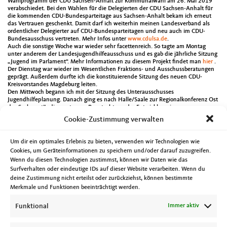
Wahlprogramm der CDU Sachsen-Anhalt zur Kommunalwahl am 26. Mai 2019
verabschiedet. Bei den Wahlen für die Delegierten der CDU Sachsen-Anhalt für
die kommenden CDU-Bundesparteitage aus Sachsen-Anhalt bekam ich erneut
das Vertrauen geschenkt. Damit darf ich weiterhin meinen Landesverband als
ordentlicher Delegierter auf CDU-Bundesparteitagen und neu auch im CDU-
Bundesausschuss vertreten. Mehr Infos unter
www.cdulsa.de
.
Auch die sonstige Woche war wieder sehr facettenreich. So tagte am Montag
unter anderem der Landesjugendhilfeausschuss und es gab die jährliche Sitzung
„Jugend im Parlament“. Mehr Informationen zu diesem Projekt findet man
hier
.
Der Dienstag war wieder im Wesentlichen Fraktions- und Ausschussberatungen
geprägt. Außerdem durfte ich die konstituierende Sitzung des neuen CDU-
Kreisvorstandes Magdeburg leiten.
Den Mittwoch begann ich mit der Sitzung des Unterausschusses
Jugendhilfeplanung. Danach ging es nach Halle/Saale zur Regionalkonferenz Ost
des Sachverständigenrates zur Begutachtung der Entwicklung im
Gesundheitswesen. Nach meiner Rückkehr in die Landeshauptstadt nahm ich
Cookie-Zustimmung verwalten
dann an der Übergabe des Demografiepreises 2018 des Landes Sachsen-Anhalt
teil.
Am Donnerstag war ich dann dabei als der Umbau bzw. die Sanierung der
Um dir ein optimales Erlebnis zu bieten, verwenden wir Technologien wie
Polizeidirektion Nord offiziell gestartet ist. Endlich begannen diese Maßnahmen
Cookies, um Geräteinformationen zu speichern und/oder darauf zuzugreifen.
um den Angehörigen der Polizei angemessene räumliche Arbeitsbedingungen zu
Wenn du diesen Technologien zustimmst, können wir Daten wie das
schaffen. Mittags ging es dann ins Innenministerium zur Vorstellung eines
Leitfadens gegen Antisemitismus, während der Abend mit dem Pflegedialog der
Surfverhalten oder eindeutige IDs auf dieser Website verarbeiten. Wenn du
AOK Sachsen-Anhalt endete.
deine Zustimmung nicht erteilst oder zurückziehst, können bestimmte
Ausnahmsweise war ich am Freitag im Finanzausschuss aktiv. Es ging unter
Merkmale und Funktionen beeinträchtigt werden.
anderem um den Einzelplan 05. Im Klartext, um den Entwurf des Haushalts
(Einnahmen und Ausgaben) des Ministeriums für Arbeit, Soziales und Integration
Funktional
Immer aktiv
des Landes Sachsen-Anhalt. An einer Podiumsdiskussion des Verein TOLL e.V.
zum Thema Toleranz nahm ich am Freitagabend teil.
Das Gedenken zum Volkstrauertag bestimmte meinen Sonntag. Solche