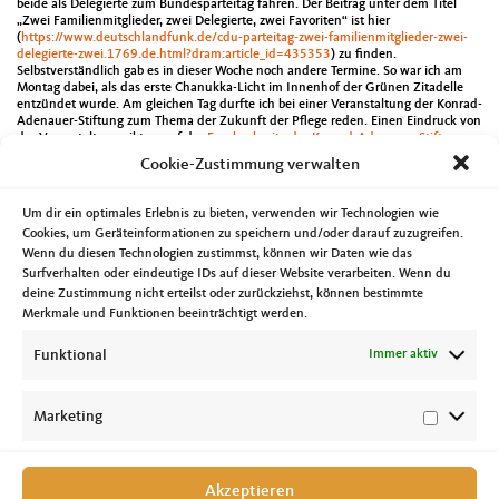
beide als Delegierte zum Bundesparteitag fahren. Der Beitrag unter dem Titel
„Zwei Familienmitglieder, zwei Delegierte, zwei Favoriten“ ist hier
(
https://www.deutschlandfunk.de/cdu-parteitag-zwei-familienmitglieder-zwei-
delegierte-zwei.1769.de.html?dram:article_id=435353
) zu finden.
Selbstverständlich gab es in dieser Woche noch andere Termine. So war ich am
Montag dabei, als das erste Chanukka-Licht im Innenhof der Grünen Zitadelle
entzündet wurde. Am gleichen Tag durfte ich bei einer Veranstaltung der Konrad-
Adenauer-Stiftung zum Thema der Zukunft der Pflege reden. Einen Eindruck von
der Veranstaltung gibt es auf der
Facebookseite der Konrad-Adenauer-Stiftung
Sachsen-Anhalt
. Nach den Fraktionsberatungen am Dienstag ging es für mich
Cookie-Zustimmung verwalten
Abends dann nach Bitterfeld, wo ich mit einer Gruppe von Physiotherapeuten
über die Zukunft und Herausforderungen ihres Berufes sprach.
Die Übergabe von städtebaulichen Landesfördermitteln an die Landeshauptstadt
Um dir ein optimales Erlebnis zu bieten, verwenden wir Technologien wie
in der Höhe von 13,5 Millionen Euro habe ich am Mittwochvormittag begleitet.
Cookies, um Geräteinformationen zu speichern und/oder darauf zuzugreifen.
Das Geld wird unter anderem für die Sanierung der Gruson Gewächshäuser und
Wenn du diesen Technologien zustimmst, können wir Daten wie das
die geplante Sanierung der Hyperschale verwendet werden. Außerdem war ich
bei der gemeinsamen Aktion der Jungen Union Magdeburg und der Gastro
Surfverhalten oder eindeutige IDs auf dieser Website verarbeiten. Wenn du
Conzept GmbH dabei. In der Kaiser-Otto-Schenke wurde das traditionelle
deine Zustimmung nicht erteilst oder zurückziehst, können bestimmte
Glühweintrinken für den guten Zweck durchgeführt. Die Spenden kommen
Merkmale und Funktionen beeinträchtigt werden.
dieses Mal zu gleichen Teilen dem Kinderhospiz der Pfeiffersche Stiftungen und
dem Wildwasser Magdeburg e.V. zugute. Einige Eindrücke finden sich hier
Funktional
Immer aktiv
(
https://m.facebook.com/story.php?
story_fbid=2381063748589721&id=144269398935845
).
Bei der Sitzung des Ausschusses für Inneres und Sport am Donnerstag ging es
unter anderem bei einer öffentlichen Anhörung um die geplanten Änderungen
Marketing
des Informationszuganggesetzes.
Akzeptieren