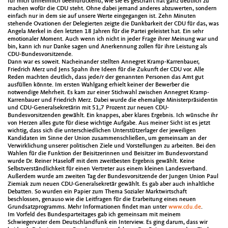
für mich unheimlich beeindruckend, wie sie es geschafft hat ganz deutlich zu
machen wofür die CDU steht. Ohne dabei jemand anderes abzuwerten, sondern
einfach nur in dem sie auf unsere Werte eingegangen ist. Zehn Minuten
stehende Ovationen der Delegierten zeigte die Dankbarkeit der CDU für das, was
Angela Merkel in den letzten 18 Jahren für die Partei geleistet hat. Ein sehr
emotionaler Moment. Auch wenn ich nicht in jeder Frage ihrer Meinung war und
bin, kann ich nur Danke sagen und Anerkennung zollen für ihre Leistung als
CDU-Bundesvorsitzende.
Dann war es soweit. Nacheinander stellten Annegret Kramp-Karrenbauer,
Friedrich Merz und Jens Spahn ihre Ideen für die Zukunft der CDU vor. Alle
Reden machten deutlich, dass jede/r der genannten Personen das Amt gut
ausfüllen könnte. Im ersten Wahlgang erhielt keiner der Bewerber die
notwendige Mehrheit. Es kam zur einer Stichwahl zwischen Annegret Kramp-
Karrenbauer und Friedrich Merz. Dabei wurde die ehemalige Ministerpräsidentin
und CDU-Generalsekretärin mit 51,7 Prozent zur neuen CDU-
Bundesvorsitzenden gewählt. Ein knappes, aber klares Ergebnis. Ich wünsche ihr
von Herzen alles gute für diese wichtige Aufgabe. Aus meiner Sicht ist es jetzt
wichtig, dass sich die unterschiedlichen Unterstützerlager der jeweiligen
Kandidaten im Sinne der Union zusammenschließen, um gemeinsam an der
Verwirklichung unserer politischen Ziele und Vorstellungen zu arbeiten. Bei den
Wahlen für die Funktion der Beisitzerinnen und Beisitzer im Bundesvorstand
wurde Dr. Reiner Haseloff mit dem zweitbesten Ergebnis gewählt. Keine
Selbstverständlichkeit für einen Vertreter aus einem kleinen Landesverband.
Außerdem wurde am zweiten Tag der Bundesvorsitzende der Jungen Union Paul
Ziemiak zum neuen CDU-Generalsekretär gewählt. Es gab aber auch inhaltliche
Debatten. So wurden ein Papier zum Thema Sozialer Marktwirtschaft
beschlossen, genauso wie die Leitfragen für die Erarbeitung eines neuen
Grundsatzprogramms. Mehr Informationen findet man unter
www.cdu.de
.
Im Vorfeld des Bundesparteitages gab ich gemeinsam mit meinem
Schwiegervater dem Deutschlandfunk ein Interview. Es ging darum, dass wir