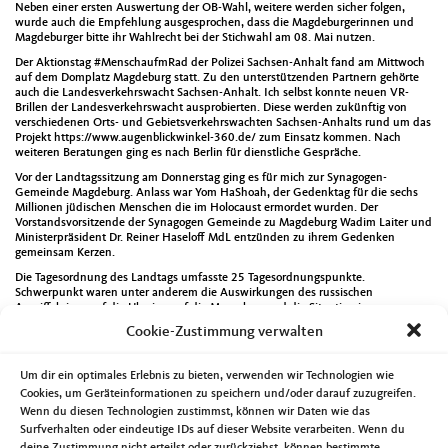
Neben einer ersten Auswertung der OB-Wahl, weitere werden sicher folgen,
wurde auch die Empfehlung ausgesprochen, dass die Magdeburgerinnen und
Magdeburger bitte ihr Wahlrecht bei der Stichwahl am 08. Mai nutzen.
Der Aktionstag #MenschaufmRad der Polizei Sachsen-Anhalt fand am Mittwoch
auf dem Domplatz Magdeburg statt. Zu den unterstützenden Partnern gehörte
auch die Landesverkehrswacht Sachsen-Anhalt. Ich selbst konnte neuen VR-
Brillen der Landesverkehrswacht ausprobierten. Diese werden zukünftig von
verschiedenen Orts- und Gebietsverkehrswachten Sachsen-Anhalts rund um das
Projekt https://www.augenblickwinkel-360.de/ zum Einsatz kommen. Nach
weiteren Beratungen ging es nach Berlin für dienstliche Gespräche.
Vor der Landtagssitzung am Donnerstag ging es für mich zur Synagogen-
Gemeinde Magdeburg. Anlass war Yom HaShoah, der Gedenktag für die sechs
Millionen jüdischen Menschen die im Holocaust ermordet wurden. Der
Vorstandsvorsitzende der Synagogen Gemeinde zu Magdeburg Wadim Laiter und
Ministerpräsident Dr. Reiner Haseloff MdL entzünden zu ihrem Gedenken
gemeinsam Kerzen.
Die Tagesordnung des Landtags umfasste 25 Tagesordnungspunkte.
Schwerpunkt waren unter anderem die Auswirkungen des russischen
Angriffskriegs auf die Ukraine auf die Menschen und die Situation in unserem
Land. Für meine Landtagsfraktion habe ich dreimal das Wort ergriffen. Bei der
Cookie-Zustimmung verwalten
ersten Rede ging es um die geplante Änderung des Glückspielstaatsvertrages.
Eine Gesetzesinitiative zur Änderung des Kommunalverfassungsgesetzes
thematisierte ich als Einbringer für die Koalitionsfraktionen. In meiner dritten
Um dir ein optimales Erlebnis zu bieten, verwenden wir Technologien wie
Rede ging es um die Mindestbauverordnung des Wohn- und Teilhabegesetzes.
Cookies, um Geräteinformationen zu speichern und/oder darauf zuzugreifen.
Jetzt sind 193 Reden die ich im Hohen Hause halten durfte.
Wenn du diesen Technologien zustimmst, können wir Daten wie das
Im Rahmen des Zukunftstages hatte ich am Donnerstag auch ein Gespräch mit
Surfverhalten oder eindeutige IDs auf dieser Website verarbeiten. Wenn du
Kinder- und Jugendlichen um Sie über die Arbeit im Landtag zu informieren.