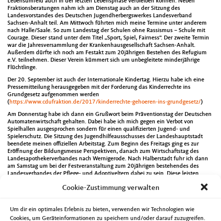
Lebensumfeld auch in der letzten Lebensphase verbleiben können. Neben
Fraktionsberatungen nahm ich am Dienstag auch an der Sitzung des
Landesvorstandes des Deutschen Jugendherbergswerkes Landesverband
Sachsen-Anhalt teil. Am Mittwoch führten mich meine Termine unter anderem
nach Halle/Saale. So zum Landestag der Schulen ohne Rassismus – Schule mit
Courage. Dieser stand unter dem Titel „Sport, Spiel, Fairness“. Der zweite Termin
war die Jahresversammlung der Krankenhausgesellschaft Sachsen-Anhalt.
Außerdem dürfte ich noch am Festakt zum 20jährigen Bestehen des Refugium
e.V. teilnehmen. Dieser Verein kümmert sich um unbegleitete minderjährige
Flüchtlinge.
Der 20. September ist auch der Internationale Kindertag. Hierzu habe ich eine
Pressemitteilung herausgegeben mit der Forderung das Kinderrechte ins
Grundgesetz aufgenommen werden
(
https://www.cdufraktion.de/2017/kinderrechte-gehoeren-ins-grundgesetz/
)
Am Donnerstag habe ich dann ein Grußwort beim Präventionstag der Deutschen
Automatenwirtschaft gehalten. Dabei habe ich mich gegen ein Verbot von
Spielhallen ausgesprochen sondern für einen qualifizierten Jugend- und
Spielerschutz. Die Sitzung des Jugendhilfeausschusses der Landeshauptstadt
beendete meinen offiziellen Arbeitstag. Zum Beginn des Freitags ging es zur
Eröffnung der Bildungsmesse Perspektiven, danach zum Wirtschaftstag des
Landesapothekerverbandes nach Wernigerode. Nach Halberstadt fuhr ich dann
am Samstag um bei der Festveranstaltung zum 20jährigen bestehendes des
Landesverbandes der Pflege- und Adoptiveltern dabei zu sein. Diese leisten
wirklich wertvolle Arbeit und ich habe größten Respekt für ihre Leistungen damit
Cookie-Zustimmung verwalten
Kinder und Jugendliche einen guten Start ins Leben haben. Der Wahlsonntag war
dann natürlich wieder besonders spannend.
Bei der Bundestagswahl im Wahlkreis Magdeburg-Schönebeck konnte die Union
Um dir ein optimales Erlebnis zu bieten, verwenden wir Technologien wie
ihre Wahlziele erreichen. Nicht nur das Tino Sorge erneut als direktgewählter
Cookies, um Geräteinformationen zu speichern und/oder darauf zuzugreifen.