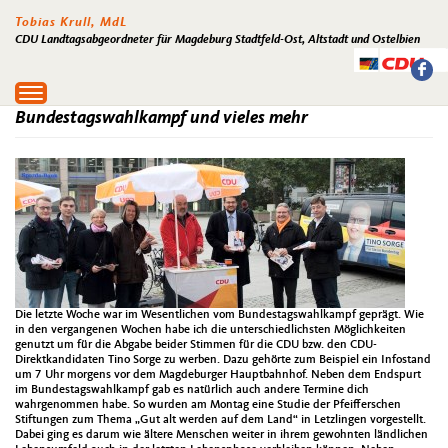
Tobias Krull, MdL
CDU Landtagsabgeordneter für Magdeburg Stadtfeld-Ost, Altstadt und Ostelbien
Toggle
navigation
Bundestagswahlkampf und vieles mehr
Die letzte Woche war im Wesentlichen vom Bundestagswahlkampf geprägt. Wie
in den vergangenen Wochen habe ich die unterschiedlichsten Möglichkeiten
genutzt um für die Abgabe beider Stimmen für die CDU bzw. den CDU-
Direktkandidaten Tino Sorge zu werben. Dazu gehörte zum Beispiel ein Infostand
um 7 Uhr morgens vor dem Magdeburger Hauptbahnhof. Neben dem Endspurt
im Bundestagswahlkampf gab es natürlich auch andere Termine dich
wahrgenommen habe. So wurden am Montag eine Studie der Pfeifferschen
Stiftungen zum Thema „Gut alt werden auf dem Land“ in Letzlingen vorgestellt.
Dabei ging es darum wie ältere Menschen weiter in ihrem gewohnten ländlichen