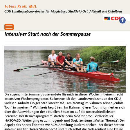
Tobias Krull, MdL
CDU Landtagsabgeordneter für Magdeburg Stadtfeld-Ost, Altstadt und Ostelbien
Toggle
navigation
Intensiver Start nach der Sommerpause
Die sogenannte Sommerpause endete für mich in dieser Woche mit einem recht
intensiven Wochenprogramm. So konnte ich den Landesvorsitzenden der CDU
Sachsen-Anhalts Holger Stahlknecht MdL am Montag im Rahmen seiner „Zuhör-
Tour“ in „meinem“ Wahlkreis begrüßen. Im Rahmen dieser Tour informiert er sich
über die Auswirkungen der aktuellen Situation auf die unterschiedlichsten
Bereiche. Der Besuchsprogramm startete beim Medizinproduktehersteller
HASOMED. Weiter ging es zum Jugend- und Sozialzentrum „Mutter Theresa“. Den
Aspekt des Sports konnten wir SCM Abteilung Rudern erleben. Bei dieser Station
gab es dann für Holger Stahlknecht und mich selbst die Gelegenheit eine kleine