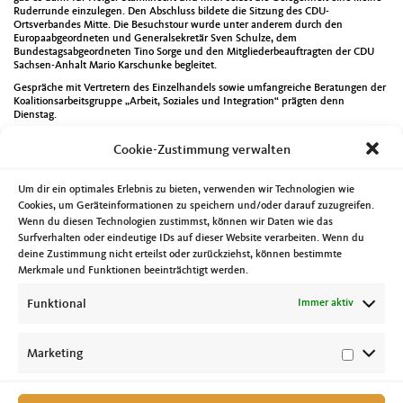
Ruderrunde einzulegen. Den Abschluss bildete die Sitzung des CDU-
Ortsverbandes Mitte. Die Besuchstour wurde unter anderem durch den
Europaabgeordneten und Generalsekretär Sven Schulze, dem
Bundestagsabgeordneten Tino Sorge und den Mitgliederbeauftragten der CDU
Sachsen-Anhalt Mario Karschunke begleitet.
Gespräche mit Vertretern des Einzelhandels sowie umfangreiche Beratungen der
Koalitionsarbeitsgruppe „Arbeit, Soziales und Integration“ prägten denn
Dienstag.
Am Mittwoch standen unter anderem der Besuch des gemeinsamen
Cookie-Zustimmung verwalten
parlamentarischen Abends der Ärztekammer Sachsen-Anhalt sowie der
Kassenärztlichen Vereinigung Sachsen-Anhalt auf dem Programm. Danach ging
es noch zur Sitzung des CDU-Ortsverbandes Ostelbien.
Um dir ein optimales Erlebnis zu bieten, verwenden wir Technologien wie
Am Donnerstag begann wieder der Schulunterricht in Sachsen-Anhalt. An
Cookies, um Geräteinformationen zu speichern und/oder darauf zuzugreifen.
diesem Tag hatte ich die Gelegenheit den Bildungsminister Marco Tullner bei
Wenn du diesen Technologien zustimmst, können wir Daten wie das
einem Besuch des Werner-von-Siemens-Gymnasium Magdeburg zu begleiten. Im
Surfverhalten oder eindeutige IDs auf dieser Website verarbeiten. Wenn du
weiteren Verlauf des Tages hielt ich ein Grußwort bei einer Veranstaltung des
IWK Magdeburg im Alten Rathaus Magdeburg. Anlass war die Begrüßung von 30
deine Zustimmung nicht erteilst oder zurückziehst, können bestimmte
angehenden Pflegefachfrauen und Pflegefachmännern die am 01. September
Merkmale und Funktionen beeinträchtigt werden.
ihre anspruchsvolle Ausbildung beginnen. Des Weiteren tagte an diesem Tag der
Ausschuss für Inneres und Sport.
Funktional
Immer aktiv
Mehrere Bürgergespräche gab es am Freitag bevor ich bei der politischen
Eröffnung der gamescom online mit dabei war. Am Sonntagnachmittag ging es
nach Freyburg zur Sommerklausur der CDU-Fraktion im Landtag von Sachsen-
Marketing
Anhalt.