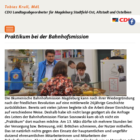
Tobias Krull, MdL
CDU Landtagsabgeordneter für Magdeburg Stadtfeld-Ost, Altstadt und Ostelbien
Toggle
navigation
Praktikum bei der Bahnhofsmission
Die ökumenische Bahnhofsmission Magdeburg kann nach ihrer Wiedergründung
nach der friedlichen Revolution auf eine mittlerweile 26jährige Geschichte
zurückblicken. Bereits seit vielen Jahren begleite ich die Arbeit dieser Einrichtung
auf verschiedene Weise. Deshalb habe ich nicht lange gezögert als die Anfrage
des Leiters der Bahnhofsmission Florian Sosnowski kam ob ich nicht ein
„Praktikum“ dort machen möchte. Am 13. März dürfte ich mehrere Stunden bei
der Versorgung bzw. Betreuung, inkl. Brötchen schmieren, der Nutzer mithelfen.
Das ist natürlich nichts gegen den Einsatz der hauptamtlichen und ungefähr
dutzend ehrenamtlichen Mitarbeiterinnen und Mitarbeitern der