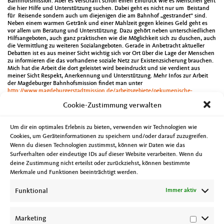
Bahnhofsmission. Aber es verschafft schon einen Eindruck wie es Menschen geht
die hier Hilfe und Unterstützung suchen. Dabei geht es nicht nur um Beistand
für Reisende sondern auch um diejenigen die am Bahnhof „gestrandet“ sind.
Neben einem warmen Getränk und einer Mahlzeit gegen kleines Geld geht es
vor allem um Beratung und Unterstützung. Dazu gehört neben unterschiedlichen
Hilfsangeboten, auch ganz praktischen wie die Möglichkeit sich zu duschen, auch
die Vermittlung zu weiteren Sozialangeboten. Gerade in Anbetracht aktueller
Debatten ist es aus meiner Sicht wichtig sich vor Ort über die Lage der Menschen
zu informieren die das vorhandene soziale Netz zur Existenzsicherung brauchen.
Mich hat die Arbeit die dort geleistet wird beeindruckt und sie verdient aus
meiner Sicht Respekt, Anerkennung und Unterstützung. Mehr Infos zur Arbeit
der Magdeburger Bahnhofsmission findet man unter
http://www.magdeburgerstadtmission.de/arbeitsgebiete/oekumenische-
bahnhofsmission/
.
Cookie-Zustimmung verwalten
Daneben gab es natürlich noch weitere Termine. So war ich am Montag bei einer
Um dir ein optimales Erlebnis zu bieten, verwenden wir Technologien wie
Veranstaltung zur Digitalen Agenda des Landes Sachsen-Anhalt in der
Cookies, um Geräteinformationen zu speichern und/oder darauf zuzugreifen.
Johanniskirche (mehr Infos unter
https://digital.sachsen-anhalt.de
). Am
Wenn du diesen Technologien zustimmst, können wir Daten wie das
Mittwoch ging es dann zum acatech Akademietag „Arbeit mit Zukunft“. Die
acatech ist die Deutsche Akademie der Technikwissenschaften. Abends dann
Surfverhalten oder eindeutige IDs auf dieser Website verarbeiten. Wenn du
noch zum Frühlingsempfang des bpa Arbeitgeberverband und bpa
deine Zustimmung nicht erteilst oder zurückziehst, können bestimmte
Bundesverband privater Anbieter sozialer Dienste e.V. nach Berlin. Am
Merkmale und Funktionen beeinträchtigt werden.
Donnerstag tagte der Innenausschuss des Landtages inkl. einer Anhörung zum
eGouverment-Gesetz des Landes Sachsen-Anhalt. Einen Bericht hierzu findet
Funktional
Immer aktiv
man unter (
https://www.landtag.sachsen-anhalt.de/verwaltung-effizienter-und-
buergerfreundlicher/
). Am Freitag trafen sich die Mitgliederbeauftragten der CDU
Sachsen-Anhalt in Magdeburg. Den offiziellen Abschluss der Woche bildete die
Ehrenveranstaltung des Allgemeinen Behindertenverbandes Sachsen-Anhalt in
Marketing
Schönebeck.