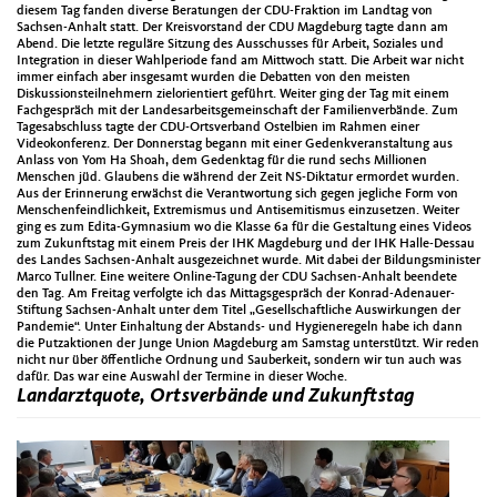
diesem Tag fanden diverse Beratungen der CDU-Fraktion im Landtag von
Sachsen-Anhalt statt. Der Kreisvorstand der CDU Magdeburg tagte dann am
Abend. Die letzte reguläre Sitzung des Ausschusses für Arbeit, Soziales und
Integration in dieser Wahlperiode fand am Mittwoch statt. Die Arbeit war nicht
immer einfach aber insgesamt wurden die Debatten von den meisten
Diskussionsteilnehmern zielorientiert geführt. Weiter ging der Tag mit einem
Fachgespräch mit der Landesarbeitsgemeinschaft der Familienverbände. Zum
Tagesabschluss tagte der CDU-Ortsverband Ostelbien im Rahmen einer
Videokonferenz. Der Donnerstag begann mit einer Gedenkveranstaltung aus
Anlass von Yom Ha Shoah, dem Gedenktag für die rund sechs Millionen
Menschen jüd. Glaubens die während der Zeit NS-Diktatur ermordet wurden.
Aus der Erinnerung erwächst die Verantwortung sich gegen jegliche Form von
Menschenfeindlichkeit, Extremismus und Antisemitismus einzusetzen. Weiter
ging es zum Edita-Gymnasium wo die Klasse 6a für die Gestaltung eines Videos
zum Zukunftstag mit einem Preis der IHK Magdeburg und der IHK Halle-Dessau
des Landes Sachsen-Anhalt ausgezeichnet wurde. Mit dabei der Bildungsminister
Marco Tullner. Eine weitere Online-Tagung der CDU Sachsen-Anhalt beendete
den Tag. Am Freitag verfolgte ich das Mittagsgespräch der Konrad-Adenauer-
Stiftung Sachsen-Anhalt unter dem Titel „Gesellschaftliche Auswirkungen der
Pandemie“. Unter Einhaltung der Abstands- und Hygieneregeln habe ich dann
die Putzaktionen der Junge Union Magdeburg am Samstag unterstützt. Wir reden
nicht nur über öffentliche Ordnung und Sauberkeit, sondern wir tun auch was
dafür. Das war eine Auswahl der Termine in dieser Woche.
Landarztquote, Ortsverbände und Zukunftstag