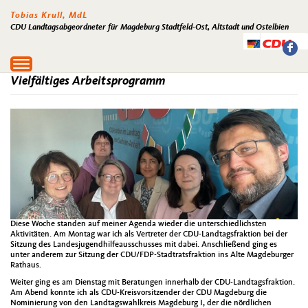
Tobias Krull, MdL
CDU Landtagsabgeordneter für Magdeburg Stadtfeld-Ost, Altstadt und Ostelbien
Toggle
navigation
Vielfältiges Arbeitsprogramm
Diese Woche standen auf meiner Agenda wieder die unterschiedlichsten
Aktivitäten. Am Montag war ich als Vertreter der CDU-Landtagsfraktion bei der
Sitzung des Landesjugendhilfeausschusses mit dabei. Anschließend ging es
unter anderem zur Sitzung der CDU/FDP-Stadtratsfraktion ins Alte Magdeburger
Rathaus.
Weiter ging es am Dienstag mit Beratungen innerhalb der CDU-Landtagsfraktion.
Am Abend konnte ich als CDU-Kreisvorsitzender der CDU Magdeburg die
Nominierung von den Landtagswahlkreis Magdeburg I, der die nördlichen