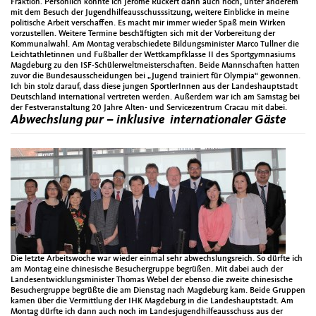
Fraktion. Persönlich konnte ich Jerome Rückert dann auch noch, unter anderem
mit dem Besuch der Jugendhilfeausschusssitzung, weitere Einblicke in meine
politische Arbeit verschaffen. Es macht mir immer wieder Spaß mein Wirken
vorzustellen. Weitere Termine beschäftigten sich mit der Vorbereitung der
Kommunalwahl. Am Montag verabschiedete Bildungsminister Marco Tullner die
Leichtathletinnen und Fußballer der Wettkampfklasse II des Sportgymnasiums
Magdeburg zu den ISF-Schülerweltmeisterschaften. Beide Mannschaften hatten
zuvor die Bundesausscheidungen bei „Jugend trainiert für Olympia“ gewonnen.
Ich bin stolz darauf, dass diese jungen SportlerInnen aus der Landeshauptstadt
Deutschland international vertreten werden. Außerdem war ich am Samstag bei
der Festveranstaltung 20 Jahre Alten- und Servicezentrum Cracau mit dabei.
Abwechslung pur – inklusive internationaler Gäste
Die letzte Arbeitswoche war wieder einmal sehr abwechslungsreich. So dürfte ich
am Montag eine chinesische Besuchergruppe begrüßen. Mit dabei auch der
Landesentwicklungsminister Thomas Webel der ebenso die zweite chinesische
Besuchergruppe begrüßte die am Dienstag nach Magdeburg kam. Beide Gruppen
kamen über die Vermittlung der IHK Magdeburg in die Landeshauptstadt. Am
Montag dürfte ich dann auch noch im Landesjugendhilfeausschuss aus der