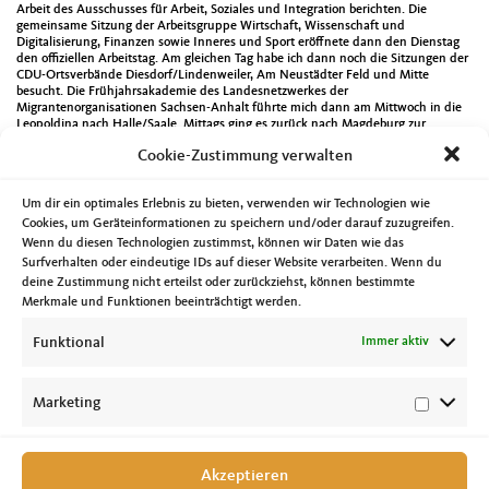
Arbeit des Ausschusses für Arbeit, Soziales und Integration berichten. Die
gemeinsame Sitzung der Arbeitsgruppe Wirtschaft, Wissenschaft und
Digitalisierung, Finanzen sowie Inneres und Sport eröffnete dann den Dienstag
den offiziellen Arbeitstag. Am gleichen Tag habe ich dann noch die Sitzungen der
CDU-Ortsverbände Diesdorf/Lindenweiler, Am Neustädter Feld und Mitte
besucht. Die Frühjahrsakademie des Landesnetzwerkes der
Migrantenorganisationen Sachsen-Anhalt führte mich dann am Mittwoch in die
Leopoldina nach Halle/Saale. Mittags ging es zurück nach Magdeburg zur
Frühjahrstagung des Landesverbandes Erneuerbarer Energien. Vor dort direkt
Cookie-Zustimmung verwalten
zum Denkmal für die zerstörte Magdeburger Synagoge um gemeinsam mit vielen
anderen mit der Aktion „Magdeburg trägt Kippa“ gegen den wachsenden
Antisemitismus zu demonstrieren. Von dort zur Landesvorstandssitzung der
Um dir ein optimales Erlebnis zu bieten, verwenden wir Technologien wie
Christlich-Demokratischen Arbeitnehmerschaft.
Cookies, um Geräteinformationen zu speichern und/oder darauf zuzugreifen.
Als Mitglied der CDU Landtagsfraktion habe ich dann Jungs und Mädchen im
Wenn du diesen Technologien zustimmst, können wir Daten wie das
Rahmen des Zukunftstages am Donnerstag die Arbeit eines
Surfverhalten oder eindeutige IDs auf dieser Website verarbeiten. Wenn du
Landtagsabgeordneten erklären dürfen. Bei der Eröffnung der RoboCup german
open war ich dann am Freitag mit dabei. Mehr Infos zur diese Veranstaltung die
deine Zustimmung nicht erteilst oder zurückziehst, können bestimmte
wahrlich nicht nur etwas für Technikfreaks ist findet man unter
Merkmale und Funktionen beeinträchtigt werden.
https://www.facebook.com/robocupgermanopen/.
Funktional
Immer aktiv
Sportlich aktiv wurde ich am Samstag im Rahmen des 7. Benefiz-
Handballturniers des Magdeburger Presseclubs. Dabei stand vor allem der Spaß
an der gemeinsamen sportlichen Betätigung im Vordergrund. Am Nachmittag
habe ich dann bei der Siegerehrung des Wettbewerbs Löschangriff NASS der
Marketing
Magdeburger Kinder- und Jugendfeuerwehren mitgewirkt.
Akzeptieren