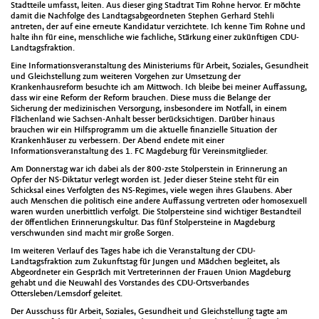
Stadtteile umfasst, leiten. Aus dieser ging Stadtrat Tim Rohne hervor. Er möchte
damit die Nachfolge des Landtagsabgeordneten Stephen Gerhard Stehli
antreten, der auf eine erneute Kandidatur verzichtete. Ich kenne Tim Rohne und
halte ihn für eine, menschliche wie fachliche, Stärkung einer zukünftigen CDU-
Landtagsfraktion.
Eine Informationsveranstaltung des Ministeriums für Arbeit, Soziales, Gesundheit
und Gleichstellung zum weiteren Vorgehen zur Umsetzung der
Krankenhausreform besuchte ich am Mittwoch. Ich bleibe bei meiner Auffassung,
dass wir eine Reform der Reform brauchen. Diese muss die Belange der
Sicherung der medizinischen Versorgung, insbesondere im Notfall, in einem
Flächenland wie Sachsen-Anhalt besser berücksichtigen. Darüber hinaus
brauchen wir ein Hilfsprogramm um die aktuelle finanzielle Situation der
Krankenhäuser zu verbessern. Der Abend endete mit einer
Informationsveranstaltung des 1. FC Magdeburg für Vereinsmitglieder.
Am Donnerstag war ich dabei als der 800-zste Stolperstein in Erinnerung an
Opfer der NS-Diktatur verlegt worden ist. Jeder dieser Steine steht für ein
Schicksal eines Verfolgten des NS-Regimes, viele wegen ihres Glaubens. Aber
auch Menschen die politisch eine andere Auffassung vertreten oder homosexuell
waren wurden unerbittlich verfolgt. Die Stolpersteine sind wichtiger Bestandteil
der öffentlichen Erinnerungskultur. Das fünf Stolpersteine in Magdeburg
verschwunden sind macht mir große Sorgen.
Im weiteren Verlauf des Tages habe ich die Veranstaltung der CDU-
Landtagsfraktion zum Zukunftstag für Jungen und Mädchen begleitet, als
Abgeordneter ein Gespräch mit Vertreterinnen der Frauen Union Magdeburg
gehabt und die Neuwahl des Vorstandes des CDU-Ortsverbandes
Ottersleben/Lemsdorf geleitet.
Der Ausschuss für Arbeit, Soziales, Gesundheit und Gleichstellung tagte am