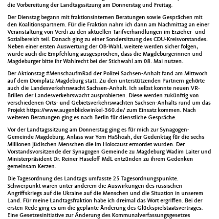
die Vorbereitung der Landtagssitzung am Donnerstag und Freitag.
Der Dienstag begann mit fraktionsinternen Beratungen sowie Gesprächen mit
den Koalitionspartnern. Für die Fraktion nahm ich dann am Nachmittag an einer
Veranstaltung von Verdi zu den aktuellen Tarifverhandlungen im Erzieher- und
Sozialbereich teil. Danach ging zu einer Sondersitzung des CDU-Kreisvorstandes.
Neben einer ersten Auswertung der OB-Wahl, weitere werden sicher folgen,
wurde auch die Empfehlung ausgesprochen, dass die Magdeburgerinnen und
Magdeburger bitte ihr Wahlrecht bei der Stichwahl am 08. Mai nutzen.
Der Aktionstag #MenschaufmRad der Polizei Sachsen-Anhalt fand am Mittwoch
auf dem Domplatz Magdeburg statt. Zu den unterstützenden Partnern gehörte
auch die Landesverkehrswacht Sachsen-Anhalt. Ich selbst konnte neuen VR-
Brillen der Landesverkehrswacht ausprobierten. Diese werden zukünftig von
verschiedenen Orts- und Gebietsverkehrswachten Sachsen-Anhalts rund um das
Projekt https://www.augenblickwinkel-360.de/ zum Einsatz kommen. Nach
weiteren Beratungen ging es nach Berlin für dienstliche Gespräche.
Vor der Landtagssitzung am Donnerstag ging es für mich zur Synagogen-
Gemeinde Magdeburg. Anlass war Yom HaShoah, der Gedenktag für die sechs
Millionen jüdischen Menschen die im Holocaust ermordet wurden. Der
Vorstandsvorsitzende der Synagogen Gemeinde zu Magdeburg Wadim Laiter und
Ministerpräsident Dr. Reiner Haseloff MdL entzünden zu ihrem Gedenken
gemeinsam Kerzen.
Die Tagesordnung des Landtags umfasste 25 Tagesordnungspunkte.
Schwerpunkt waren unter anderem die Auswirkungen des russischen
Angriffskriegs auf die Ukraine auf die Menschen und die Situation in unserem
Land. Für meine Landtagsfraktion habe ich dreimal das Wort ergriffen. Bei der
ersten Rede ging es um die geplante Änderung des Glückspielstaatsvertrages.
Eine Gesetzesinitiative zur Änderung des Kommunalverfassungsgesetzes