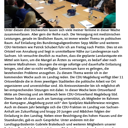
Unter diesen drei Stichworten lassen sich viele meiner Termine in dieser Woche
zusammenfassen. Aber gern der Reihe nach. Die Versorgung mit medizinischen
Leistungen, gerade im ländlichen Raum, ist immer wieder Thema im politischen
Raum. Auf Einladung des Bundestagsabgeordneten Sepp Müller und weiteren
CDU-Vertretern wie Patrick Schubert fuhr ich am Freitag nach Prettin. Dies ist ein
Ortsteil von Annaburg und liegt in unmittelbarer Nähe zur Landesgrenze nach
Sachsen. Ich versuchte deutlich zu machen, dass die geplante Landarztquote ein
Mittel sein kann, um die Mangel an Ärzten zu versorgen, es bedarf aber noch
weiterer Maßnahmen. Lösungen die einige sofortige und dauerhafte Entlastung
bringen, sind aber so nicht verfügbar. Gemeinsam kann es gelingen, die
bestehenden Probleme anzugehen. Zu diesem Thema werde ich in der
kommenden Woche auch im Landtag reden. Die CDU Magdeburg verfügt über 11
Ortsverbände die in ihren jeweiligen Stadtteilen die politische Arbeit vor Ort
organisieren und unverzichtbar sind. Als Kreisvorsitzender bin ich möglichst oft
bei entsprechenden Sitzungen mit dabei. In dieser Woche beim Ortsverband
Mitte am Dienstag und am Mittwoch beim CDU-Ortsverband Magdeburg-Süd.
Diesen habe ich dann auch am Samstag unterstützt, als Mitglieder im Rahmen
der Kampagne „Magdeburg putzt sich“ den Spielplatz Maikäferwiese reinigten.
Auch im diesem Jahr beteiligte sich die CDU-Fraktion im Landtag von Sachsen-
Anhalt am Zukunftstag und knapp 20 Jungen und Mädchen folgten der
Einladung in den Landtag. Neben einer Besichtigung des hohen Hauses und der
Staatskanzlei, gab es auch Gespräche. Unter anderem mit der
Landtagspräsidentin Gabriele Brakebusch und weiteren Mitgliedern unserer