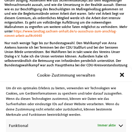
Gefahr ausging. Außerdem wie das Sicherheitskonzept auf dem Magdeburger
Weihnachtsmarkt aussah, und wie die Umsetzung in der Realität aussah. Ebenso
wie es zur Beschäftigung des Beschuldigten im Maßregelvollzug gekommen ist
und wie die Begleitumstände seiner Arbeit dort waren. Sehr viel Arbeit liegt vor
diesem Gremium, als ordentliches Mitglied werde ich die Arbeit dort intensiv
mitgestalten. Es geht um vollständige Aufklärung um die notwendigen
Maßnahmen zu ergreifen um weitere solche Taten möglichst zu verhindern. Mehr
unter
https://www.landtag.sachsen-anhalt.de/u-ausschuss-zum-anschlag-
nimmt-arbeit-auf#c4440
Nur noch wenige Tage bis zur Bundestagswahl. Den Wahlkampf von Anna
Aiekens konnte ich bei Terminen bei der CDU Staßfurt und bei der Senioren
Union Börde unterstützen. Bei Wahlforen bei in:takt sowie des Vereins Unser
Dialog e.V. habe ich die Union vertreten können. Außerdem habe ich
selbstverständlich die Betreuung von Infoständen persönlich unterstützt. Der
Bundestagswahlkampf war auch Hauptthema bei der CDU-Kreisvorstandssitzung
am Dienstag. Mit einer tschechischen Journalistin erläuterte ich ihm Rahmen
eines Interviews die aktuelle politische Lage.
Cookie-Zustimmung verwalten
Am Montag waren die Landtagsvizepräsidentin Anne-Marie Keding und ich
dabei als fast 11 Millionen Euro Fördermittel an die Otto-von-Guericke
Um dir ein optimales Erlebnis zu bieten, verwenden wir Technologien wie
Universität übergeben worden. Eine wichtige Stärkung des Forschungsstandort
Cookies, um Geräteinformationen zu speichern und/oder darauf zuzugreifen.
Magdeburg. Am gleichen Tag tagte die CDU/FDP-Stadtratsfraktion und eine sehr
Wenn du diesen Technologien zustimmst, können wir Daten wie das
sehenswerte Fotoausstellung im Allee-Center wurde eröffnet.
Surfverhalten oder eindeutige IDs auf dieser Website verarbeiten. Wenn du
Die Gremien der CDU-Landtagsfraktion tagten am Dienstag. Am folgenden Tag
deine Zustimmung nicht erteilst oder zurückziehst, können bestimmte
hatte ich die Gelegenheit die Neujahrsempfang der Frauen Union Sachsen-
Merkmale und Funktionen beeinträchtigt werden.
Anhalt, mit ihrer Vorsitzenden Dr. Christiane Diehl, zu begleiten. Dort gab es
unter anderem eine Diskussionsrunde mit der Bildungsministerin Eva Feußner
und dem bekannten ehemaligen CDU-Bundestagsabgeordneten Ruprecht
Funktional
Immer aktiv
Polenz.