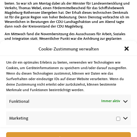
bieten. So war ich am Montag dabei als der Minister für Landesentwicklung und
Verkehr, Thomas Webel, einen Fördermittelbescheid für das Schiffshebewerk
Magdeburg-Rothensee übergeben hat. Der Erhalt dieses technischen Denkmals
ist für die ganze Region von hoher Bedeutung. Denn Dienstag verbrachte ich im
Wesentlichen in Beratungen der CDU-Landtagsfraktion und am Abend tagte
dann noch der Kreisvorstand der CDU Magdeburg.
Am Mittwoch fand die Novembersitzung des Ausschusses für Arbeit, Soziales
und Integration statt. Wesentlicher Punkt war die Anhörung zur geplanten
„kleinen“ Novellierung des Kinderförderungsgesetzes. Auf der Seite des
Landtages findet sich auch ein kurzer Bericht hierzu http://www.landtag.sachsen-
Cookie-Zustimmung verwalten
anhalt.de/kleine-kifoeg-novelle-im-ausschuss-diskutiert/ .
Abends ging es dann noch zu zwei Sitzungen von Arbeitsgruppen der
Um dir ein optimales Erlebnis zu bieten, verwenden wir Technologien wie
Gemeinwesenarbeit, in Ostelbien und in Stadtfeld-Ost.
Cookies, um Geräteinformationen zu speichern und/oder darauf zuzugreifen.
Der internationale Welttag der Toleranz war am Donnerstag, den 16. November.
Wenn du diesen Technologien zustimmst, können wir Daten wie das
Passend dazu konnte ich vormittags eine Besuchergruppe mit Teilnehmern eines
Surfverhalten oder eindeutige IDs auf dieser Website verarbeiten. Wenn du
Erstorientierungskurses im Landtag begrüßen. Nachmittags ging es dann bei
deine Zustimmung nicht erteilst oder zurückziehst, können bestimmte
einer Podiumsdiskussion des Vereins TOLL e.V. um den Sachstand der Toleranz
Merkmale und Funktionen beeinträchtigt werden.
in Sachsen-Anhalt. Aus meiner Sicht ist die Basis von Toleranz auch der
gegenseitige Respekt der Menschen voreinander und den jeweiligen Eigenheiten.
Funktional
Immer aktiv
Zum Volkstrauertag am Sonntag war ich bei der Gedenkstunde im Landtag von
Sachsen-Anhalt sowie bei traditionellen Kranzniederlegung auf dem
Magdeburger Westfriedhof dabei. Auch hier gilt, aus Erinnerung erwächst
Verantwortung.
Marketing