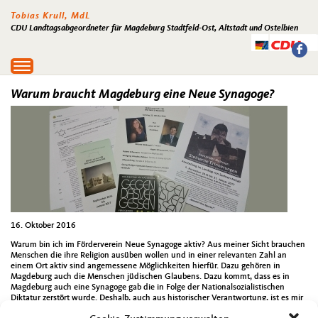
Tobias Krull, MdL
CDU Landtagsabgeordneter für Magdeburg Stadtfeld-Ost, Altstadt und Ostelbien
Toggle
navigation
Warum braucht Magdeburg eine Neue Synagoge?
16. Oktober 2016
Warum bin ich im Förderverein Neue Synagoge aktiv? Aus meiner Sicht brauchen
Menschen die ihre Religion ausüben wollen und in einer relevanten Zahl an
einem Ort aktiv sind angemessene Möglichkeiten hierfür. Dazu gehören in
Magdeburg auch die Menschen jüdischen Glaubens. Dazu kommt, dass es in
Magdeburg auch eine Synagoge gab die in Folge der Nationalsozialistischen
Diktatur zerstört wurde. Deshalb, auch aus historischer Verantwortung, ist es mir
wichtig, dass es wieder in Magdeburg eine solche Heimstatt des jüd. Glaubens