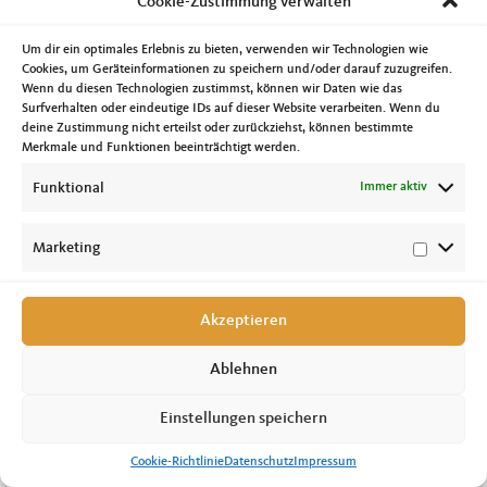
Cookie-Zustimmung verwalten
gibt. Nicht nur als religiöser Ort sondern auch als Informations- und
Kommunikationsort an dem Menschen, egal ob religiös gebunden oder nicht,
miteinander über die Geschichte, Fragen des Glaubens und ihre Werte ins
Um dir ein optimales Erlebnis zu bieten, verwenden wir Technologien wie
Gespräch kommen können.
Cookies, um Geräteinformationen zu speichern und/oder darauf zuzugreifen.
Die derzeitige Raumsituation der Synagogengemeinde kann man nur als
Wenn du diesen Technologien zustimmst, können wir Daten wie das
unzureichend und nicht wirklich würdig bezeichnen. Ich bin deshalb sehr froh,
Surfverhalten oder eindeutige IDs auf dieser Website verarbeiten. Wenn du
dass das Thema des Neubaus einer Synagoge auch im Koalitionsvertrag zu
finden ist.
deine Zustimmung nicht erteilst oder zurückziehst, können bestimmte
Merkmale und Funktionen beeinträchtigt werden.
Deshalb engagiere ich mich im Vorstand des Fördervereins Neue Synagoge
Magdeburg e.V.
Funktional
Immer aktiv
Marketing
Akzeptieren
Copyright © 2026 Tobias Krull, MdL //
Impressum
|
Datenschutz
|
Cookie-
Richtlinie
Ablehnen
Einstellungen speichern
Cookie-Richtlinie
Datenschutz
Impressum