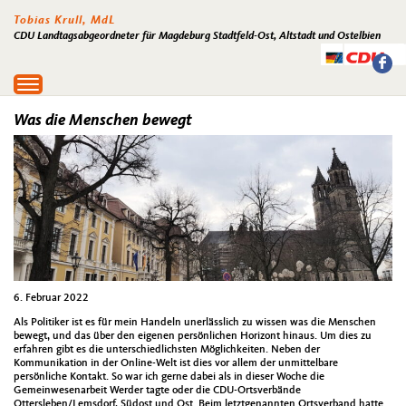
Tobias Krull, MdL
CDU Landtagsabgeordneter für Magdeburg Stadtfeld-Ost, Altstadt und Ostelbien
Toggle
navigation
Was die Menschen bewegt
6. Februar 2022
Als Politiker ist es für mein Handeln unerlässlich zu wissen was die Menschen
bewegt, und das über den eigenen persönlichen Horizont hinaus. Um dies zu
erfahren gibt es die unterschiedlichsten Möglichkeiten. Neben der
Kommunikation in der Online-Welt ist dies vor allem der unmittelbare
persönliche Kontakt. So war ich gerne dabei als in dieser Woche die
Gemeinwesenarbeit Werder tagte oder die CDU-Ortsverbände
Ottersleben/Lemsdorf, Südost und Ost. Beim letztgenannten Ortsverband hatte