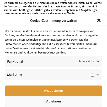
ich auch die Gelegenheit die Wahl des neuen Vorstandes zu leiten. Dabei wurde
der Vorstand, unter der Leitung des Stadtrates Manuel Rupsch, einstimmig in
seinem Amt bestätigt. Zusätzlich gab es weitere Gespräche mit Magdeburger
Unternehmen. Ich war auch dabei als das neue Graffiti der
Wohnungsbaugenossenschaft Otto-von-Guericke im Wohngebiet „Neustädter
Cookie-Zustimmung verwalten
See“ am Mittwoch offiziell eingeweiht wurde. Schon eindrucksvoll was der
Künstler dort vollbracht hat. Traditionell hat der CDU Ortsverband Mitte beim
Stadtfelder Weihnachtsspektakel spenden für den Verein schwerstkranker Kinder
Um dir ein optimales Erlebnis zu bieten, verwenden wir Technologien wie
und ihrer Eltern e.V. gesammelt. Da das Weihnachtsspektakel auch im
vergangenen Jahr ausfallen musste, startete der Ortsverband unter den
Cookies, um Geräteinformationen zu speichern und/oder darauf zuzugreifen.
Magdeburger CDU-Mitgliedern eine Spendensammlung. Am Freitag konnte an
Wenn du diesen Technologien zustimmst, können wir Daten wie das
die Vereinsvorsitzende Elke Schirmer-Firl und die Vereinsbeschäftigte Oda
Surfverhalten oder eindeutige IDs auf dieser Website verarbeiten. Wenn du
Kückelhaus eine Spende über 1.720 Euro übergeben werden. Danke an alle die
deine Zustimmung nicht erteilst oder zurückziehst, können bestimmte
sich an der Spendensammlung beteiligt haben. Seit Jahren unterstütze ich die
Merkmale und Funktionen beeinträchtigt werden.
Arbeit dieses Vereins sehr gerne. Weitere Termine waren unter anderem ein
Online-Forum zur Schlaganfallvorsorge, die Sitzung des Landesvorstandes der
CDU Sachsen-Anhalt, die Sitzung des Beirates des Landeszentrums „Jugend +
Funktional
Immer aktiv
Kommune“ sowie die Neuwahl des Landesvorstandes des Evangelischen
Arbeitskreises.
Mehr zur OB-Kandidatur unter
https://obwahl.tobias-krull.de
Marketing
Akzeptieren
Ablehnen