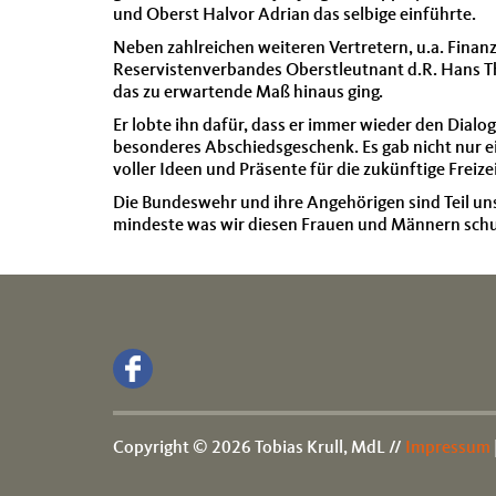
und Oberst Halvor Adrian das selbige einführte.
Neben zahlreichen weiter
en Vertretern, u.a. Fina
Reservistenverbandes Oberstleutnant d.R. Hans Thi
das zu erwartende Maß hinaus ging.
Er lobte ihn dafür, dass er immer wieder den Dia
besonderes Abschiedsgeschenk. Es gab nicht nur ei
voller Ideen und Präsente für die zukünftige Freize
Die Bundeswehr und ihre Angehörigen sind Teil uns
mindeste was wir diesen Frauen und Männern schuld
Copyright © 2026 Tobias Krull, MdL //
Impressum