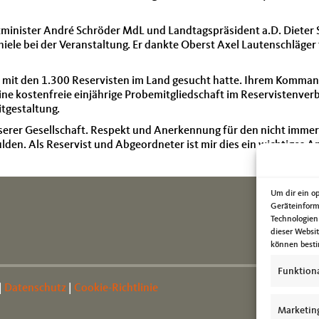
nzminister André Schröder MdL und Landtagspräsident a.D. Dieter 
ele bei der Veranstaltung. Er dankte Oberst Axel Lautenschläger 
log mit den 1.300 Reservisten im Land gesucht hatte. Ihrem Komma
ne kostenfreie einjährige Probemitgliedschaft im Reservistenver
itgestaltung.
erer Gesellschaft. Respekt und Anerkennung für den nicht immer e
en. Als Reservist und Abgeordneter ist mir dies ein wichtiges An
Um dir ein o
Geräteinform
Technologien
dieser Websi
können besti
Funktion
|
Datenschutz
|
Cookie-Richtlinie
Marketin