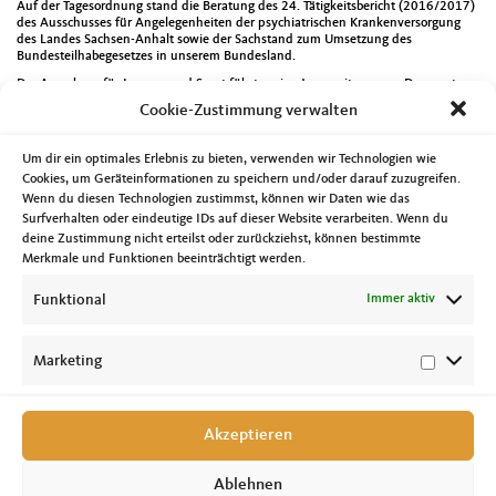
Auf der Tagesordnung stand die Beratung des 24. Tätigkeitsbericht (2016/2017)
des Ausschusses für Angelegenheiten der psychiatrischen Krankenversorgung
des Landes Sachsen-Anhalt sowie der Sachstand zum Umsetzung des
Bundesteilhabegesetzes in unserem Bundesland.
Der Ausschuss für Inneres und Sport führte seine Januarsitzung am Donnerstag
durch. Unter den 14 Tagesordnungspunkten wurden fanden sich unter anderem
Cookie-Zustimmung verwalten
der Entwurf eines Gesetzes zur Organisationsfortentwicklung des
Landesbeauftragten für den Datenschutz sowie eine Berichterstattung zum
Landtagsbeschluss „Kinder vor sexualisierter Gewalt schützen“.
Um dir ein optimales Erlebnis zu bieten, verwenden wir Technologien wie
Typisch für diese Zeit des Jahres finden natürlich auch zahlreiche
Cookies, um Geräteinformationen zu speichern und/oder darauf zuzugreifen.
Neujahrsempfänge statt. In dieser Woche habe ich beispielsweise die
Wenn du diesen Technologien zustimmst, können wir Daten wie das
Neujahrsempfänge der Landeshauptstadt und der Verbände der Heilberufe
Surfverhalten oder eindeutige IDs auf dieser Website verarbeiten. Wenn du
genutzt um entsprechende Kontakte zu pflegen und Projekte sowie Termine zu
deine Zustimmung nicht erteilst oder zurückziehst, können bestimmte
besprechen. Die Jahresversammlung der Deutsch-Japanischen-Gesellschaft
Merkmale und Funktionen beeinträchtigt werden.
Sachsen-Anhalt stand dann am Samstag auf meinem Tagesplan. Natürlich ist da
nur eine Auswahl meiner Termine in dieser Woche.
Funktional
Immer aktiv
Die Ergebnisse der Sondierungen auf Bundesebene bewerte ich überwiegend
positiv. Aus meiner Sicht eine gute Basis für die Koalitionsverhandlungen. Unser
Land braucht eine stabile Regierung und wer zur Wahl antritt sollte grundsätzlich
auch bereit sein Regierungsverantwortung zu übernehmen.
Marketing
Akzeptieren
Ablehnen