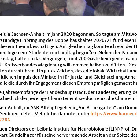
eit in Sachsen-Anhalt im Jahr 2020 begonnen. So tagte am Mittwoc
rstündige Einbringung des Doppelhaushaltes 2020/21 für diesen 
 diesem Thema beschäftigen. Am gleichen Tag konnte ich von der 
chen Ingenieur-Studenten im Landtag begrüßen. Neben der Parlam
 Dienstag, hatte ich das Vergnügen, rund 200 Gäste beim gemeins
-Kreisverbandes Magdeburg willkommen heißen zu dürfen. Diesma
ten durchführen. Ein gutes Zeichen, dass die lokale Wirtschaft u
lichen Impuls der Ministerin für Justiz- und Gleichstellung Anne
alle die durch ihr Engagement diesen Empfang möglich gemacht h
 Neujahresempfänge der Landeshauptstadt, der Landesregierung,
hiedlich der jeweilige Charakter eint sie doch eins, die Chance
en-Anhalt, im ASB-Altenpflegeheim „Am Birnengarten“, am Donne
 Senioren bietet. Mehr Infos darunter unter
https://www.barmer.d
22286
.
n Direktors der Leibniz-Institut für Neurobiologie (LIN) Prof. Dr
kart Gundelfinger für seine hervorragende Arbeit an der Spitze de