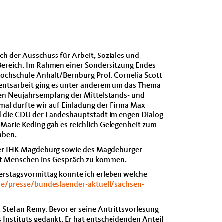
h der Ausschuss für Arbeit, Soziales und
Bereich. Im Rahmen einer Sondersitzung Endes
Hochschule Anhalt/Bernburg Prof. Cornelia Scott
entsarbeit ging es unter anderem um das Thema
amen Neujahrsempfang der Mittelstands- und
l durfte wir auf Einladung der Firma Max
nd die CDU der Landeshauptstadt im engen Dialog
-Marie Keding gab es reichlich Gelegenheit zum
aben.
 der IHK Magdeburg sowie des Magdeburger
 mit Menschen ins Gespräch zu kommen.
rstagsvormittag konnte ich erleben welche
e/presse/bundeslaender-aktuell/sachsen-
. Stefan Remy. Bevor er seine Antrittsvorlesung
s Instituts gedankt. Er hat entscheidenden Anteil