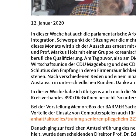
12. Januar 2020
In dieser Woche hat auch die parlamentarische Arb
Integration. Schwerpunkt der Sitzung war die meh
dieses Monats wird sich der Ausschuss erneut mit
und Prof. Markus Holz mit einer Gruppe koreanis
berufliche Qualifizierung. Am Tag zuvor, also am
Wirtschaftsunion der CDU Magdeburg und des CDU
Schlutius den Empfang in deren Firmenräumlichkei
stehen. Nach verschiedenen Reden und einem inhalt
Austausch in unterschiedlichen Runden. Danke an 
In dieser Woche habe ich übrigens auch noch die
Kreisverbandes B90/DieGrünen besucht. So untersc
Bei der Vorstellung MemoreBox der BARMER Sachs
Vorteile der Einsatz von Computerspielen auch für
anhalt/aktuelles/training-senioren-pflegeheim-2
Danach ging zur festlichen Amtseinführung des neue
hielt, wurde dem scheidenden Direktor Prof. Dr. Ec