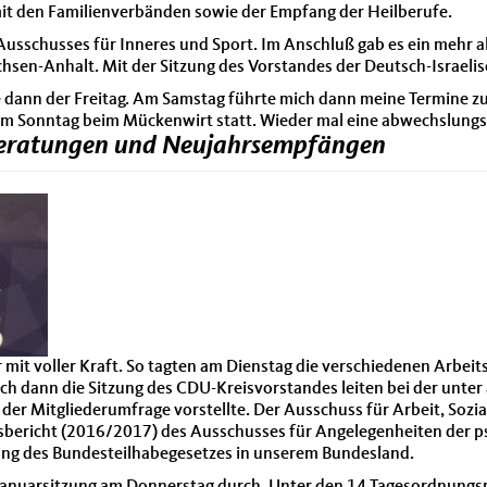
it den Familienverbänden sowie der Empfang der Heilberufe.
 Ausschusses für Inneres und Sport. Im Anschluß gab es ein mehr 
hsen-Anhalt. Mit der Sitzung des Vorstandes der Deutsch-Israelis
e dann der Freitag. Am Samstag führte mich dann meine Termine 
am Sonntag beim Mückenwirt statt. Wieder mal eine abwechslung
beratungen und Neujahrsempfängen
er mit voller Kraft. So tagten am Dienstag die verschiedenen Arb
ich dann die Sitzung des CDU-Kreisvorstandes leiten bei der unte
der Mitgliederumfrage vorstellte. Der Ausschuss für Arbeit, Sozi
tsbericht (2016/2017) des Ausschusses für Angelegenheiten der 
ng des Bundesteilhabegesetzes in unserem Bundesland.