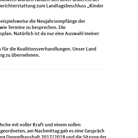
spunkten wurden fanden sich unter anderem der
Berichterstattung zum Landtagsbeschluss „Kinder
h beispielsweise die Neujahrsempfänge der
wie Termine zu besprechen. Die
lan. Natürlich ist da nur eine Auswahl meiner
s für die Koalitionsverhandlungen. Unser Land
tung zu übernehmen.
oche mit voller Kraft und einem vollen
bgeordneten, am Nachmittag gab es eine Gespräch
itung Doppelhaushalt 2017/2018 und die Sitzung der