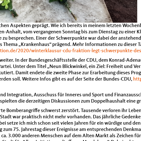
chen Aspekten geprägt. Wie ich bereits in meinem letzten Wochenb
sen-Anhalt, vom vergangenen Sonntag bis zum Dienstag zu einer 
e zu besprechen. Einer der Schwerpunkte war dabei der anstehe
as Thema „Krankenhaus“ prägend. Mehr Informationen zu dieser
tion.de/2020/winterklausur-cdu-fraktion-legt-schwerpunkte-des
 weiter. In der Bundesgeschäftsstelle der CDU, dem Konrad-Adena
rtei. Unter dem Titel „Neun Blickwinkel, ein Ziel: Freiheit und
rt. Damit endete die zweite Phase zur Erarbeitung dieses Progra
en soll. Weitere Infos gibt es auf der Seite der Bundes-CDU,
htt
 und Integration, Ausschuss für Inneres und Sport und Finanzauss
spielten die derzeitigen Diskussionen zum Doppelhaushalt eine gr
te Bomberangriffe schwerst zerstört. Tausende verloren ihr Leb
 Stadt war praktisch nicht mehr vorhanden. Das jährliche Gedenken 
ei setze ich mich schon seit vielen Jahren für ein würdige und d
tag zum 75. Jahrestag dieser Ereignisse am entsprechenden Denkm
t ca. 3.000 anderen Menschen auf dem Alten Markt als Zeichen für