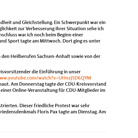
dheit und Gleichstellung. Ein Schwerpunkt war ein
chkeit zur Verbesserung ihrer Situation sehe ich
nschluss war ich noch beim Beginn einer
d Sport tagte am Mittwoch. Dort ging es unter
 den Heilberufen Sachsen-Anhalt sowie von der
vorsitzender die Einführung in unser
/www.youtube.com/watch?v=UHnzJSD6QYM
haut. Am Donnerstag tagte der CDU-Kreisvorstand
einer Online-Veranstaltung für CDU-Mitglieder im
ierten. Dieser friedliche Protest war sehr
 Friedensdenkmals Floris Pax tagte am Dienstag. Am