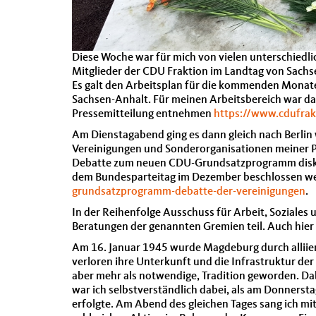
Diese Woche war für mich von vielen unterschiedli
Mitglieder der CDU Fraktion im Landtag von Sach
Es galt den Arbeitsplan für die kommenden Monat
Sachsen-Anhalt. Für meinen Arbeitsbereich war d
Pressemitteilung entnehmen
https://www.cdufrak
Am Dienstagabend ging es dann gleich nach Berlin
Vereinigungen und Sonderorganisationen meiner Pa
Debatte zum neuen CDU-Grundsatzprogramm diskutie
dem Bundesparteitag im Dezember beschlossen werd
grundsatzprogramm-debatte-der-vereinigungen
.
In der Reihenfolge Ausschuss für Arbeit, Soziales
Beratungen der genannten Gremien teil. Auch hier 
Am 16. Januar 1945 wurde Magdeburg durch alliier
verloren ihre Unterkunft und die Infrastruktur der
aber mehr als notwendige, Tradition geworden. Dab
war ich selbstverständlich dabei, als am Donners
erfolgte. Am Abend des gleichen Tages sang ich mi