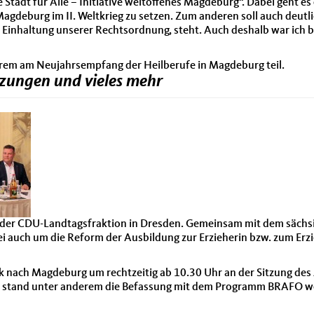
tadt für Alle – Initiative weltoffenes Magdeburg“. Dabei geht es
gdeburg im II. Weltkrieg zu setzen. Zum anderen soll auch deutlic
inhaltung unserer Rechtsordnung, steht. Auch deshalb war ich b
erem am Neujahrsempfang der Heilberufe in Magdeburg teil.
tzungen und vieles mehr
 der CDU-Landtagsfraktion in Dresden. Gemeinsam mit dem sächs
 auch um die Reform der Ausbildung zur Erzieherin bzw. zum Erzi
nach Magdeburg um rechtzeitig ab 10.30 Uhr an der Sitzung des A
 stand unter anderem die Befassung mit dem Programm BRAFO wel