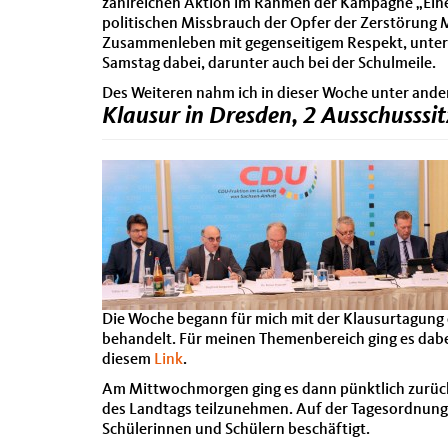
zahlreichen Aktion im Rahmen der Kampagne „Eine S
politischen Missbrauch der Opfer der Zerstörung Ma
Zusammenleben mit gegenseitigem Respekt, unter E
Samstag dabei, darunter auch bei der Schulmeile.
Des Weiteren nahm ich in dieser Woche unter and
Klausur in Dresden, 2 Ausschusssi
Die Woche begann für mich mit der Klausurtagung
behandelt. Für meinen Themenbereich ging es dabei
diesem
Link
.
Am Mittwochmorgen ging es dann pünktlich zurück 
des Landtags teilzunehmen. Auf der Tagesordnung
Schülerinnen und Schülern beschäftigt.