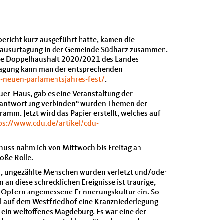
ericht kurz ausgeführt hatte, kamen die
Klausurtagung in der Gemeinde Südharz zusammen.
nde Doppelhaushalt 2020/2021 des Landes
 Tagung kann man der entsprechenden
-neuen-parlamentsjahres-fest/
.
uer-Haus, gab es eine Veranstaltung der
 Verantwortung verbinden“ wurden Themen der
mm. Jetzt wird das Papier erstellt, welches auf
ps://www.cdu.de/artikel/cdu-
chuss nahm ich von Mittwoch bis Freitag an
oße Rolle.
en, ungezählte Menschen wurden verletzt und/oder
an diese schrecklichen Ereignisse ist traurige,
en Opfern angemessene Erinnerungskultur ein. So
al auf dem Westfriedhof eine Kranzniederlegung
 ein weltoffenes Magdeburg. Es war eine der