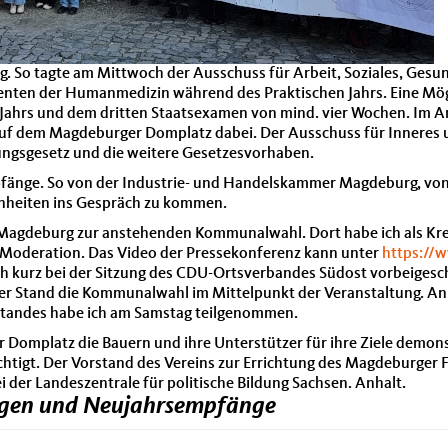
. So tagte am Mittwoch der Ausschuss für Arbeit, Soziales, Gesun
nten der Humanmedizin während des Praktischen Jahrs. Eine Mögli
 Jahrs und dem dritten Staatsexamen von mind. vier Wochen. Im A
f dem Magdeburger Domplatz dabei. Der Ausschuss für Inneres un
sgesetz und die weitere Gesetzesvorhaben.
fänge. So von der Industrie- und Handelskammer Magdeburg, von
nheiten ins Gespräch zu kommen.
agdeburg zur anstehenden Kommunalwahl. Dort habe ich als Kreis
deration. Das Video der Pressekonferenz kann unter
https:/
 kurz bei der Sitzung des CDU-Ortsverbandes Südost vorbeigesc
er Stand die Kommunalwahl im Mittelpunkt der Veranstaltung. An 
tandes habe ich am Samstag teilgenommen.
omplatz die Bauern und ihre Unterstützer für ihre Ziele demonstr
rechtigt. Der Vorstand des Vereins zur Errichtung des Magdeburger
 der Landeszentrale für politische Bildung Sachsen. Anhalt.
ngen und Neujahrsempfänge