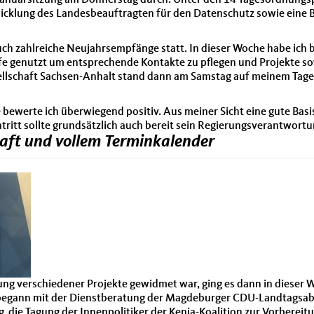
e Januarsitzung am Donnerstag durch. Unter den 14 Tagesordnung
icklung des Landesbeauftragten für den Datenschutz sowie eine 
 auch zahlreiche Neujahrsempfänge statt. In dieser Woche habe ic
e genutzt um entsprechende Kontakte zu pflegen und Projekte so
lschaft Sachsen-Anhalt stand dann am Samstag auf meinem Tagesp
ewerte ich überwiegend positiv. Aus meiner Sicht eine gute Basi
ntritt sollte grundsätzlich auch bereit sein Regierungsverantwor
Kraft und vollem Terminkalender
ng verschiedener Projekte gewidmet war, ging es dann in dieser W
 begann mit der Dienstberatung der Magdeburger CDU-Landtagsa
, die Tagung der Innenpolitiker der Kenia-Koalition zur Vorbere