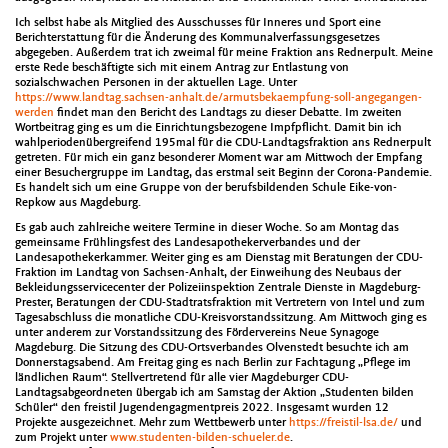
Ich selbst habe als Mitglied des Ausschusses für Inneres und Sport eine
Berichterstattung für die Änderung des Kommunalverfassungsgesetzes
abgegeben. Außerdem trat ich zweimal für meine Fraktion ans Rednerpult. Meine
erste Rede beschäftigte sich mit einem Antrag zur Entlastung von
sozialschwachen Personen in der aktuellen Lage. Unter
https://www.landtag.sachsen-anhalt.de/armutsbekaempfung-soll-angegangen-
werden
findet man den Bericht des Landtags zu dieser Debatte. Im zweiten
Wortbeitrag ging es um die Einrichtungsbezogene Impfpflicht. Damit bin ich
wahlperiodenübergreifend 195mal für die CDU-Landtagsfraktion ans Rednerpult
getreten. Für mich ein ganz besonderer Moment war am Mittwoch der Empfang
einer Besuchergruppe im Landtag, das erstmal seit Beginn der Corona-Pandemie.
Es handelt sich um eine Gruppe von der berufsbildenden Schule Eike-von-
Repkow aus Magdeburg.
Es gab auch zahlreiche weitere Termine in dieser Woche. So am Montag das
gemeinsame Frühlingsfest des Landesapothekerverbandes und der
Landesapothekerkammer. Weiter ging es am Dienstag mit Beratungen der CDU-
Fraktion im Landtag von Sachsen-Anhalt, der Einweihung des Neubaus der
Bekleidungsservicecenter der Polizeiinspektion Zentrale Dienste in Magdeburg-
Prester, Beratungen der CDU-Stadtratsfraktion mit Vertretern von Intel und zum
Tagesabschluss die monatliche CDU-Kreisvorstandssitzung. Am Mittwoch ging es
unter anderem zur Vorstandssitzung des Fördervereins Neue Synagoge
Magdeburg. Die Sitzung des CDU-Ortsverbandes Olvenstedt besuchte ich am
Donnerstagsabend. Am Freitag ging es nach Berlin zur Fachtagung „Pflege im
ländlichen Raum“. Stellvertretend für alle vier Magdeburger CDU-
Landtagsabgeordneten übergab ich am Samstag der Aktion „Studenten bilden
Schüler“ den freistil Jugendengagmentpreis 2022. Insgesamt wurden 12
Projekte ausgezeichnet. Mehr zum Wettbewerb unter
https://freistil-lsa.de/
und
zum Projekt unter
www.studenten-bilden-schueler.de
.