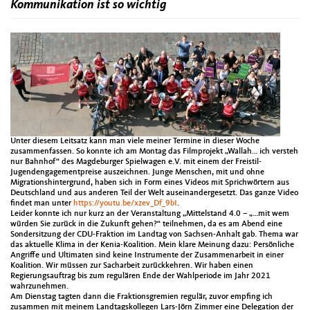
Kommunikation ist so wichtig
Unter diesem Leitsatz kann man viele meiner Termine in dieser Woche
zusammenfassen. So konnte ich am Montag das Filmprojekt „Wallah… ich versteh
nur Bahnhof“ des Magdeburger Spielwagen e.V. mit einem der Freistil-
Jugendengagementpreise auszeichnen. Junge Menschen, mit und ohne
Migrationshintergrund, haben sich in Form eines Videos mit Sprichwörtern aus
Deutschland und aus anderen Teil der Welt auseinandergesetzt. Das ganze Video
findet man unter
https://youtu.be/xzev_Df_9bI
.
Leider konnte ich nur kurz an der Veranstaltung „Mittelstand 4.0 – „…mit wem
würden Sie zurück in die Zukunft gehen?“ teilnehmen, da es am Abend eine
Sondersitzung der CDU-Fraktion im Landtag von Sachsen-Anhalt gab. Thema war
das aktuelle Klima in der Kenia-Koalition. Mein klare Meinung dazu: Persönliche
Angriffe und Ultimaten sind keine Instrumente der Zusammenarbeit in einer
Koalition. Wir müssen zur Sacharbeit zurückkehren. Wir haben einen
Regierungsauftrag bis zum regulären Ende der Wahlperiode im Jahr 2021
wahrzunehmen.
Am Dienstag tagten dann die Fraktionsgremien regulär, zuvor empfing ich
zusammen mit meinem Landtagskollegen Lars-Jörn Zimmer eine Delegation der