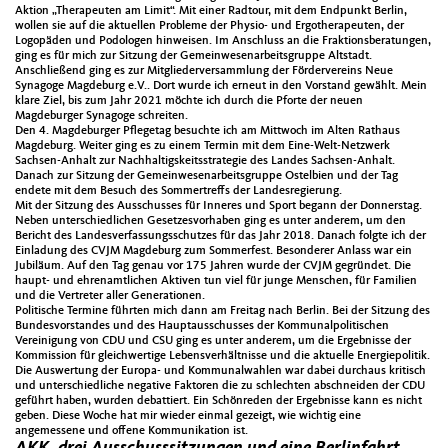
Aktion „Therapeuten am Limit“. Mit einer Radtour, mit dem Endpunkt Berlin,
wollen sie auf die aktuellen Probleme der Physio- und Ergotherapeuten, der
Logopäden und Podologen hinweisen. Im Anschluss an die Fraktionsberatungen,
ging es für mich zur Sitzung der Gemeinwesenarbeitsgruppe Altstadt.
Anschließend ging es zur Mitgliederversammlung der Fördervereins Neue
Synagoge Magdeburg e.V.. Dort wurde ich erneut in den Vorstand gewählt. Mein
klare Ziel, bis zum Jahr 2021 möchte ich durch die Pforte der neuen
Magdeburger Synagoge schreiten.
Den 4. Magdeburger Pflegetag besuchte ich am Mittwoch im Alten Rathaus
Magdeburg. Weiter ging es zu einem Termin mit dem Eine-Welt-Netzwerk
Sachsen-Anhalt zur Nachhaltigskeitsstrategie des Landes Sachsen-Anhalt.
Danach zur Sitzung der Gemeinwesenarbeitsgruppe Ostelbien und der Tag
endete mit dem Besuch des Sommertreffs der Landesregierung.
Mit der Sitzung des Ausschusses für Inneres und Sport begann der Donnerstag.
Neben unterschiedlichen Gesetzesvorhaben ging es unter anderem, um den
Bericht des Landesverfassungsschutzes für das Jahr 2018. Danach folgte ich der
Einladung des CVJM Magdeburg zum Sommerfest. Besonderer Anlass war ein
Jubiläum. Auf den Tag genau vor 175 Jahren wurde der CVJM gegründet. Die
haupt- und ehrenamtlichen Aktiven tun viel für junge Menschen, für Familien
und die Vertreter aller Generationen.
Politische Termine führten mich dann am Freitag nach Berlin. Bei der Sitzung des
Bundesvorstandes und des Hauptausschusses der Kommunalpolitischen
Vereinigung von CDU und CSU ging es unter anderem, um die Ergebnisse der
Kommission für gleichwertige Lebensverhältnisse und die aktuelle Energiepolitik.
Die Auswertung der Europa- und Kommunalwahlen war dabei durchaus kritisch
und unterschiedliche negative Faktoren die zu schlechten abschneiden der CDU
geführt haben, wurden debattiert. Ein Schönreden der Ergebnisse kann es nicht
geben. Diese Woche hat mir wieder einmal gezeigt, wie wichtig eine
angemessene und offene Kommunikation ist.
AKK, drei Ausschusssitzungen und eine Berlinfahrt