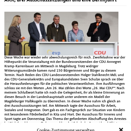
Diese Woche war wieder sehr abwechslungsreich für mich. Zweifelsohne war der
Höhepunkt die Veranstaltung mit der Bundesvorsitzenden der CDU Annegret
Kramp-Karrenbauer am Mittwoch in Magdeburg. Trotz widriger
Witterungsumstände kamen rund 150 Bürgerinnen und Bürger zu diesem
Termin. Nach Reden des CDU-Landesvorsitzenden Holger Stahlknecht MdL und
des CDU-Generalsekretärs und Europakandidaten Sven Schulze sprach sie über
die Herausforderungen für die politischen Verantwortlichen. Ihre Ausführungen
schloss sie mit den Worten „Am 26. Mai zählen drei Worte „26. Mai CDU““. Nach
meinem Schlußwort hatte ich noch die Gelegenheit, ihr als kleine Erinnerung an
diesen Besuch in der Landeshauptstadt unter anderem ein Modell der
Magdeburger Halbkugeln zu überreichen. In dieser Woche nahm ich gleich an
drei Ausschusssitzungen teil. Am Mittwoch tagte der Ausschuss für Arbeit,
Soziales und Integration. Dort gab es ein Fachgespräch zur Situation von Kindern
mit besonderem Förderbedarf in Kita und Hort. Der Ausschuss für Inneres und
Sport tagte am Donnerstag. Das Thema der geforderten Abschaffung des Arrestes
bei Nichtbezahlung von Ordnungsgeldern bei Schulschwänzerei beschäftigte
dann am Freitag den Ausschuss für Bildung und Kultur. Auf Einladung des
Cookie-Zustimmung verwalten