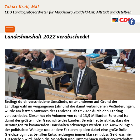
Tobias Krull, MdL
CDU Landtagsabgeordneter für Magdeburg Stadtfeld-Ost, Altstadt und Ostelbien
Toggle
navigation
Landeshaushalt 2022 verabschiedet
Bedingt durch verschiedene Umstände, unter anderem auf Grund der
Landtagswahl im vergangenen Jahr und die damit verbundenen Veränderungen,
wurde am letzten Mittwoch der Landeshaushalt 2022 durch den Landtag
verabschiedet. Dieser hat ein Volumen von rund 13,5 Milliarden Euro und ist
damit der größte in der Geschichte des Landes. Bereits heute ist klar, dass die
Beratungen zu kommenden Haushalten schwieriger werden. Die Auswirkungen
der politischen Weltlage und andere Faktoren spielen dabei eine große Rolle.
Gleichzeitig muss bei allen Entscheidungen immer klar sein, dass Geld was hier
ausgegeben wird, haben die Menschen und Unternehmen vorher erwirtschaftet.