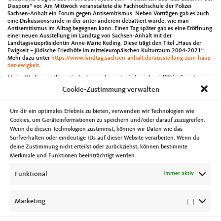
Diaspora“ vor. Am Mittwoch veranstaltete die Fachhochschule der Polizei
Sachsen-Anhalt ein Forum gegen Antisemitismus. Neben Vorträgen gab es auch
eine Diskussionsrunde in der unter anderem debattiert wurde, wie man
Antisemitismus im Alltag begegnen kann. Einen Tag später gab es eine Eröffnung
einer neuen Ausstellung im Landtag von Sachsen-Anhalt mit der
Landtagsvizepräsidentin Anne-Marie Keding. Diese trägt den Titel „Haus der
Ewigkeit – jüdische Friedhöfe im mitteleuropäischen Kulturraum 2004-2021“.
Mehr dazu unter
https://www.landtag.sachsen-anhalt.de/ausstellung-zum-haus-
der-ewigkeit
.
Meine Woche war thematisch aber auch sonst wieder sehr vielfältig. So gab es am
Montag einen Online-Fachtag zum Thema Nichtraucherschutz sowie ein
Cookie-Zustimmung verwalten
Gespräch zur Jungenarbeit in Sachsen-Anhalt. Der Dienstag begann mit dem
Dialogforum „Bürgerschaftliches Engagement in Sachsen-Anhalt“ im Online-
Format. Ein Infostand der Konrad-Adenauer-Stiftung Sachsen-Anhalt folgte am
Um dir ein optimales Erlebnis zu bieten, verwenden wir Technologien wie
Nachmittag bevor es zur Sitzung des Landesvorstandes der CDA Sachsen-Anhalt
Cookies, um Geräteinformationen zu speichern und/oder darauf zuzugreifen.
ging. Am Mittwochmorgen begleitete ich den Minister für Wirtschaft, Tourismus,
Wenn du diesen Technologien zustimmst, können wir Daten wie das
Landwirtschaft und Forsten, Sven Schulze, beim Besuch der Förderschule Anne
Frank, im Rahmen der Aktion „Milch für alle“. Die Mitgliederversammlung des
Surfverhalten oder eindeutige IDs auf dieser Website verarbeiten. Wenn du
Fördervereins Peacemonument „Floris Pax“ (
Förderverein Peacemonument
deine Zustimmung nicht erteilst oder zurückziehst, können bestimmte
FLORIS PAX e.V. – Startseite (florispax-md.de)
fand am gleichen Tag im Alten
Merkmale und Funktionen beeinträchtigt werden.
Rathaus statt. Zum Abschluss des Tages ging es zur Feierstunde 30 Jahre
Verband der Privatschulen Sachsen-Anhalt. Die Bosch-Stiftung veranstaltete am
Funktional
Immer aktiv
Donnerstag online das Fachsymposium 360 Grad Pflege. Der Verein Tierisch-
Geborgen eröffnete am gleichen Tag eine neue Außenstelle im Milchweg 31a.
Neben unterschiedlichen Gesprächen am Freitag tagte an diesem Tag auch der
Vorstand des Bildungswerkes der Kommunalpolitischen Vereinigung der CDU
Marketing
Sachsen-Anhalt.