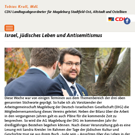
Tobias Krull, MdL
CDU Landtagsabgeordneter für Magdeburg Stadtfeld-Ost, Altstadt und Ostelbien
Toggle
navigation
Israel, jüdisches Leben und Antisemitismus
Diese Woche war von einigen Terminen aus dem Themenbereich der drei oben
genannten Stichworte geprägt. So habe ich als Vorsitzender der
Arbeitsgemeinschaft Magdeburg der Deutsch-Israelischen Gesellschaft (DIG) die
Mitgliederversammlung dieses Vereins geleitet. Neben der Bilanz über die Arbeit
in den vergangenen Jahren galt es auch Pläne für die kommende Zeit zu
besprechen. So wird die AG Magdeburg der DIG im kommenden Jahr ihr
dreißigjähriges Bestehen begehen können. Nach dieser Veranstaltung gab es eine
Lesung mit Sandra Kreisler. Im Rahmen der Tage der jüdischen Kultur und
Geschichte trug sie aus ihrem Buch „Jude sein – Ansichten über das Leben in der