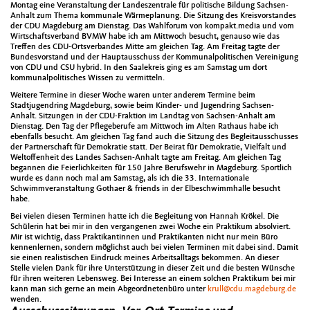
Montag eine Veranstaltung der Landeszentrale für politische Bildung Sachsen-
Anhalt zum Thema kommunale Wärmeplanung. Die Sitzung des Kreisvorstandes
der CDU Magdeburg am Dienstag. Das Wahlforum von kompakt.media und vom
Wirtschaftsverband BVMW habe ich am Mittwoch besucht, genauso wie das
Treffen des CDU-Ortsverbandes Mitte am gleichen Tag. Am Freitag tagte der
Bundesvorstand und der Hauptausschuss der Kommunalpolitischen Vereinigung
von CDU und CSU hybrid. In den Saalekreis ging es am Samstag um dort
kommunalpolitisches Wissen zu vermitteln.
Weitere Termine in dieser Woche waren unter anderem Termine beim
Stadtjugendring Magdeburg, sowie beim Kinder- und Jugendring Sachsen-
Anhalt. Sitzungen in der CDU-Fraktion im Landtag von Sachsen-Anhalt am
Dienstag. Den Tag der Pflegeberufe am Mittwoch im Alten Rathaus habe ich
ebenfalls besucht. Am gleichen Tag fand auch die Sitzung des Begleitausschusses
der Partnerschaft für Demokratie statt. Der Beirat für Demokratie, Vielfalt und
Weltoffenheit des Landes Sachsen-Anhalt tagte am Freitag. Am gleichen Tag
begannen die Feierlichkeiten für 150 Jahre Berufswehr in Magdeburg. Sportlich
wurde es dann noch mal am Samstag, als ich die 33. Internationale
Schwimmveranstaltung Gothaer & friends in der Elbeschwimmhalle besucht
habe.
Bei vielen diesen Terminen hatte ich die Begleitung von Hannah Krökel. Die
Schülerin hat bei mir in den vergangenen zwei Woche ein Praktikum absolviert.
Mir ist wichtig, dass Praktikantinnen und Praktikanten nicht nur mein Büro
kennenlernen, sondern möglichst auch bei vielen Terminen mit dabei sind. Damit
sie einen realistischen Eindruck meines Arbeitsalltags bekommen. An dieser
Stelle vielen Dank für ihre Unterstützung in dieser Zeit und die besten Wünsche
für ihren weiteren Lebensweg. Bei Interesse an einem solchen Praktikum bei mir
kann man sich gerne an mein Abgeordnetenbüro unter
krull@cdu.magdeburg.de
wenden.