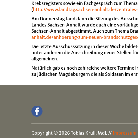
Krebsregisters sowie ein Fachgespräch zum Thema 
(
http://www.landtag.sachsen-anhalt.de/zentrales-k
Am Donnerstag fand dann die Sitzung des Ausschu
Landes Sachsen-Anhalt wurde auch eine vorläufige
Sachsen-Anhalt abgestimmt. Auch zum Thema Brand
anhalt.de/anhoerung-zum-neuen-brandschutzges
Die letzte Ausschusssitzung in dieser Woche bildet
unter anderem die Ausschreibung neuer Stellen fü
allgemeinen.
Natürlich gab es noch zahlreiche weitere Termine
zu jüdischen Magdeburgern die als Soldaten im er
Copyright © 2026 Tobias Krull, MdL //
Impressum