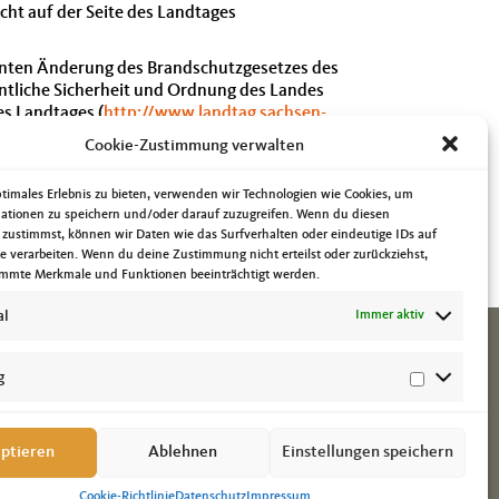
ht auf der Seite des Landtages
lanten Änderung des Brandschutzgesetzes des
ntliche Sicherheit und Ordnung des Landes
s Landtages (
http://www.landtag.sachsen-
Cookie-Zustimmung verwalten
eilweise stellvertretend teilnahm. Themen waren
chulen sowie die Unterrichtsversorgung im
ptimales Erlebnis zu bieten, verwenden wir Technologien wie Cookies, um
ationen zu speichern und/oder darauf zuzugreifen. Wenn du diesen
 zustimmst, können wir Daten wie das Surfverhalten oder eindeutige IDs auf
neuerbare Energien, eine Schulprojektvorstellung
te verarbeiten. Wenn du deine Zustimmung nicht erteilst oder zurückziehst,
llgemeinen Behindertenverbandes Sachsen-Anhalt.
mmte Merkmale und Funktionen beeinträchtigt werden.
al
Immer aktiv
g
ptieren
Ablehnen
Einstellungen speichern
Cookie-Richtlinie
Datenschutz
Impressum