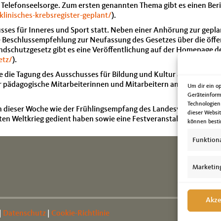
Telefonseelsorge. Zum ersten genannten Thema gibt es einen Beric
linisches-krebsregister-geplant/
).
sses für Inneres und Sport statt. Neben einer Anhörung zur gep
 Beschlussempfehlung zur Neufassung des Gesetzes über die öffe
schutzgesetz gibt es eine Veröffentlichung auf der Homepage de
etz/
).
e die Tagung des Ausschusses für Bildung und Kultur an der ich t
r pädagogische Mitarbeiterinnen und Mitarbeitern an den Förders
Um dir ein o
Geräteinform
Technologien
 in dieser Woche wie der Frühlingsempfang des Landesverbandes Er
dieser Websi
sten Weltkrieg gedient haben sowie eine Festveranstaltung des A
können besti
Funktion
Marketin
Akze
|
Datenschutz
|
Cookie-Richtlinie