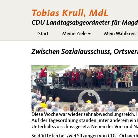
Tobias Krull, MdL
CDU Landtagsabgeordneter für Magde
Hauptnavigation
Start
Meine Ziele
Mein Wahlkreis
Zwischen Sozialausschuss, Ortsve
Diese Woche war wieder sehr abwechslungsreich. Im
Auf der Tagesordnung standen unter anderem ein
Unterhaltsvorschussgesetz. Neben der Vor- und Nac
So dürfte ich bei zwei Sitzungen von CDU-Ortsver