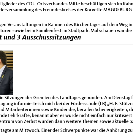
tglieder des CDU-Ortsverbandes Mitte beschäftigen sich im Rahm
gliederversammlung des Freundeskreises der Korvette MAGDEBURG 
nigen Veranstaltungen im Rahmen des Kirchentages auf dem Weg in
lturen sowie beim Familienfest im Stadtpark. Mal schauen war di
st und 3 Ausschusssitzungen
t in Sitzungen der Gremien des Landtages gebunden. Am Dienstag 
Tagung informierte ich mich bei der Förderschule (LB) „H. E. Stötzn
und Mitarbeiterinnen sowie Kinder die, bei allen Schwierigkeiten, 
ende Lehrkräfte, benannt aber es wurde nicht einfach nur kritisie
zentrum von Zerbst wurden dann weitere Themen sowie aktuelle pa
on tagte am Mittwoch. Einer der Schwerpunkte war die Anhörung zu