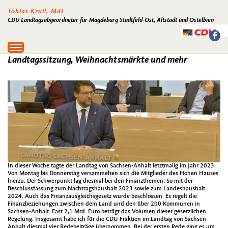
Tobias Krull, MdL
CDU Landtagsabgeordneter für Magdeburg Stadtfeld-Ost, Altstadt und Ostelbien
Toggle
navigation
Landtagssitzung, Weihnachtsmärkte und mehr
In dieser Woche tagte der Landtag von Sachsen-Anhalt letztmalig im Jahr 2023.
Von Montag bis Donnerstag versammelten sich die Mitglieder des Hohen Hauses
hierzu. Der Schwerpunkt lag diesmal bei den Finanzthemen. So mit der
Beschlussfassung zum Nachtragshaushalt 2023 sowie zum Landeshaushalt
2024. Auch das Finanzausgleichsgesetz wurde beschlossen. Es regelt die
Finanzbeziehungen zwischen dem Land und den über 200 Kommunen in
Sachsen-Anhalt. Fast 2,1 Mrd. Euro beträgt das Volumen dieser gesetzlichen
Regelung. Insgesamt habe ich für die CDU-Fraktion im Landtag von Sachsen-
Anhalt diesmal vier Redebeiträge übernommen. Bei der ersten Rede ging es um