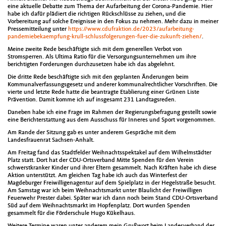
eine aktuelle Debatte zum Thema der Aufarbeitung der Corona-Pandemie. Hier
habe ich dafür plädiert die richtigen Rückschlüsse zu ziehen, und die
Vorbereitung auf solche Ereignisse in den Fokus zu nehmen. Mehr dazu in meiner
Pressemitteilung unter
https://www.cdufraktion.de/2023/aufarbeitung-
pandemiebekaempfung-krull-schlussfolgerungen-fuer-die-zukunft-ziehen/
.
Meine zweite Rede beschäftigte sich mit dem generellen Verbot von
Stromsperren. Als Ultima Ratio für die Versorgungsunternehmen um ihre
berichtigten Forderungen durchzusetzen habe ich das abgelehnt.
Die dritte Rede beschäftigte sich mit den geplanten Änderungen beim
Kommunalverfassungsgesetz und anderer kommunalrechtlicher Vorschriften. Die
vierte und letzte Rede hatte die beantragte Etablierung einer Grünen Liste
Prävention. Damit komme ich auf insgesamt 231 Landtagsreden.
Daneben habe ich eine Frage im Rahmen der Regierungsbefragung gestellt sowie
eine Berichterstattung aus dem Ausschuss für Inneres und Sport vorgenommen.
Am Rande der Sitzung gab es unter anderem Gespräche mit dem
Landesfrauenrat Sachsen-Anhalt.
Am Freitag fand das Stadtfelder Weihnachtsspektakel auf dem Wilhelmstädter
Platz statt. Dort hat der CDU-Ortsverband Mitte Spenden für den Verein
schwerstkranker Kinder und ihrer Eltern gesammelt. Nach Kräften habe ich diese
Aktion unterstützt. Am gleichen Tag habe ich auch das Winterfest der
Magdeburger Freiwilligenagentur auf dem Spielplatz in der Hegelstraße besucht.
Am Samstag war ich beim Weihnachtsmarkt unter Blaulicht der Freiwilligen
Feuerwehr Prester dabei. Später war ich dann noch beim Stand CDU-Ortsverband
Süd auf dem Weihnachtsmarkt im Hopfenplatz. Dort wurden Spenden
gesammelt für die Förderschule Hugo Kükelhaus.
Weitere Termine waren unter anderem mein Grußwort beim Landesverband der