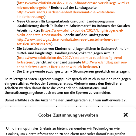
(
https://www.cdufraktion.de/2017/unfinanzierbare-vorschlaege-wird-es-
mit-uns-nicht-geben/
Bericht auf der Landtagsseite
http://www.landtag.sachsen-anhalt.de/kommt-die-kostenfreie-
kinderbetreuung/
)
Neue Chancen für Langzeitarbeitslose durch Landesprogramm
„Stabilisierung durch Teilhabe am Arbeitsmarkt“ im Rahmen des Sozialen
Arbeitsmarktes (
https://www.cdufraktion.de/2017/langfristiges-ziel-
bleibt-der-erste-arbeitsmarkt/
Bericht auf der Landtagsseite
http://www.landtag.sachsen-anhalt.de/neue-bausteine-fuer-den-
sozialen-arbeitsmarkt/
)
Die Lebenssituation von Kindern und Jugendlichen in Sachsen-Anhalt –
mittel- und langfristige Handlungsmöglichkeiten gegen Armut
(
https://www.cdufraktion.de/2017/kinderarmut-ruecklaeufig-trend-
fortsetzen/
, Bericht auf der Landtagsseite
http://www.landtag.sachsen-
anhalt.de/was-armut-fuer-kinder-wirklich-bedeutet/
)
Die Energiewende sozial gestalten – Stromsperren gesetzlich untersagen.
Beim letztgenannten Tagesordnungspunkt sprach ich mich in meiner Rede gegen
ein gesetzliches Verbot der Stromsperre aus. Vielmehr muss den Betroffenen
geholfen werden damit diese die vorhandenen Informations- und
Unterstützungsangebote auch nutzen um die Sperren zu vermeiden.
Damit erhöhte sich die Anzahl meiner Landtagsreden auf nun mittlerweile 32.
Im Rahmen der Landtagssitzung hatte ich auch die Gelegenheit mit 2
Schulklassen des Norbertusgymnasium über meine Arbeit als
Cookie-Zustimmung verwalten
Landtagsabgeordneter zu informieren und vor allem auf deren Fragen zu
antworten.
Um dir ein optimales Erlebnis zu bieten, verwenden wir Technologien wie
Aber es standen auch viele weitere wichtige Termine in meinem Kalender. So
unter anderem die Klausurtagung der CDU-Landtagsfraktion. Ebenso der Besuch
Cookies, um Geräteinformationen zu speichern und/oder darauf zuzugreifen.