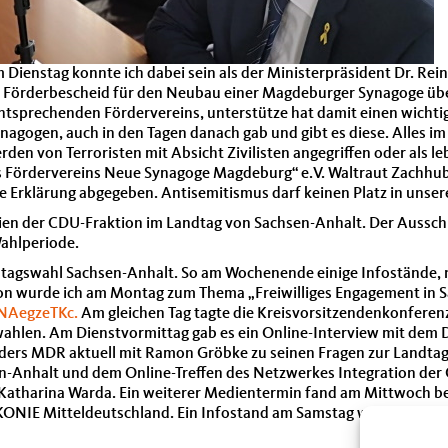
Dienstag konnte ich dabei sein als der Ministerpräsident Dr. Rei
rderbescheid für den Neubau einer Magdeburger Synagoge überga
tsprechenden Fördervereins, unterstütze hat damit einen wichtigen
nagogen, auch in den Tagen danach gab und gibt es diese. Alles 
erden von Terroristen mit Absicht Zivilisten angegriffen oder als 
es Fördervereins Neue Synagoge Magdeburg“ e.V. Waltraut Zachhub
 Erklärung abgegeben. Antisemitismus darf keinen Platz in unser
n der CDU-Fraktion im Landtag von Sachsen-Anhalt. Der Ausschuss
Wahlperiode.
dtagswahl Sachsen-Anhalt. So am Wochenende einige Infostände, n
n wurde ich am Montag zum Thema „Freiwilliges Engagement in Sa
NAegzeTKc.
Am gleichen Tag tagte die Kreisvorsitzendenkonferen
ahlen. Am Dienstvormittag gab es ein Online-Interview mit dem 
ders MDR aktuell mit Ramon Gröbke zu seinen Fragen zur Landtags
nhalt und dem Online-Treffen des Netzwerkes Integration der CD
tin Katharina Warda. Ein weiterer Medientermin fand am Mittwoch
KONIE Mitteldeutschland. Ein Infostand am Samstag wurde darüber