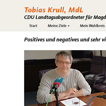
Tobias Krull, MdL
CDU Landtagsabgeordneter für Magde
Hauptnavigation
Start
Meine Ziele
Mein Wahlkreis
Positives und negatives und sehr 