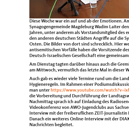
Diese Woche war ein auf und ab der Emotionen. Am 
Synagogengemeinde Magdeburg Wadim Laiter den Fö
Jahren, unter anderem als Vorstandsmitglied des en
den anderen deutschen Städten Angriffe auf die Sy
Osten. Die Bilder von dort sind schrecklich. Hier w
antisemitischen Vorfälle haben die Vorsitzende d
Deutsch-Israelischen Gesellschaft eine gemeinsame
Am Dienstag tagten darüber hinaus auch die Gremie
am Mittwoch, vermutlich das letzte Mal in dieser 
Auch gab es wieder viele Termine rund um die Lan
Hygieneregeln. Im Rahmen einer Podiumsdiskussio
man unter
https://www.youtube.com/watch?v=ix
die Vorbereitung und Durchführung der Landtagsw
Nachmittag sprach ich auf Einladung des Radiosen
Videokonferenz von AWO-Jugendclubs aus Sachsen-A
Interview mit der freiberuflichen ZEIT-Journalis
Danach ein weiteres Online-Interview mit der DIA
Nachrichten begleitet.