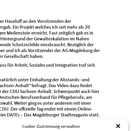
ner Haseloff an den Vorsitzenden der
b. Ein Projekt welches ich seit mehr als 20
 Meilenstein erreicht. Fast zeitglich gab es in
im Hintergrund der Gewalteskalation im Nahen
lebende Schutzschilde missbraucht. Bezüglich der
er und ich als Vorsitzender der AG Magdeburg der
er Gesellschaft haben.
 für Arbeit, Soziales und Integration traf sich
atürlich unter Einhaltung der Abstands- und
chsen-Anhalt“ befragt. Das Video dazu findet
z der CDU Sachsen-Anhalt. Schwerpunkt auch hier
Deutschen Berufsverband für Pflegeberufe, am
wahl. Weiter ging es unter anderem mit einer
U. Der offizielle Tag endet mit einem Online-
 beim DATEs – Das Magdeburger Stadtmagazin statt.
 hinaus von einem Journalisten der Stuttgarter
Cookie-Zustimmung verwalten