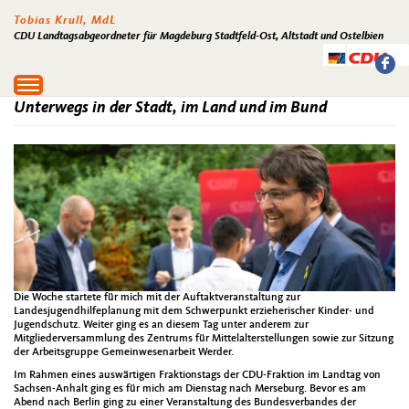
Tobias Krull, MdL
CDU Landtagsabgeordneter für Magdeburg Stadtfeld-Ost, Altstadt und Ostelbien
Toggle
navigation
Unterwegs in der Stadt, im Land und im Bund
Die Woche startete für mich mit der Auftaktveranstaltung zur
Landesjugendhilfeplanung mit dem Schwerpunkt erzieherischer Kinder- und
Jugendschutz. Weiter ging es an diesem Tag unter anderem zur
Mitgliederversammlung des Zentrums für Mittelalterstellungen sowie zur Sitzung
der Arbeitsgruppe Gemeinwesenarbeit Werder.
Im Rahmen eines auswärtigen Fraktionstags der CDU-Fraktion im Landtag von
Sachsen-Anhalt ging es für mich am Dienstag nach Merseburg. Bevor es am
Abend nach Berlin ging zu einer Veranstaltung des Bundesverbandes der