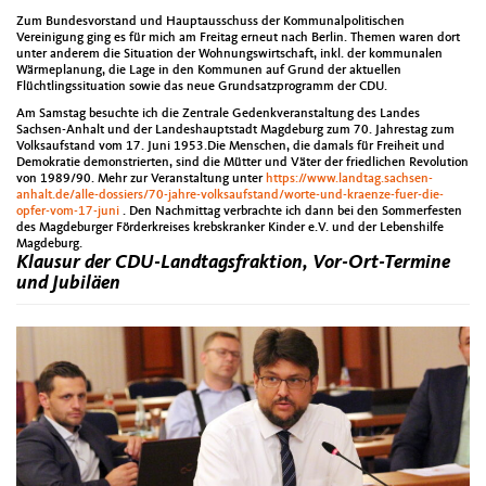
Zum Bundesvorstand und Hauptausschuss der Kommunalpolitischen
Vereinigung ging es für mich am Freitag erneut nach Berlin. Themen waren dort
unter anderem die Situation der Wohnungswirtschaft, inkl. der kommunalen
Wärmeplanung, die Lage in den Kommunen auf Grund der aktuellen
Flüchtlingssituation sowie das neue Grundsatzprogramm der CDU.
Am Samstag besuchte ich die Zentrale Gedenkveranstaltung des Landes
Sachsen-Anhalt und der Landeshauptstadt Magdeburg zum 70. Jahrestag zum
Volksaufstand vom 17. Juni 1953.Die Menschen, die damals für Freiheit und
Demokratie demonstrierten, sind die Mütter und Väter der friedlichen Revolution
von 1989/90. Mehr zur Veranstaltung unter
https://www.landtag.sachsen-
anhalt.de/alle-dossiers/70-jahre-volksaufstand/worte-und-kraenze-fuer-die-
opfer-vom-17-juni
. Den Nachmittag verbrachte ich dann bei den Sommerfesten
des Magdeburger Förderkreises krebskranker Kinder e.V. und der Lebenshilfe
Magdeburg.
Klausur der CDU-Landtagsfraktion, Vor-Ort-Termine
und Jubiläen