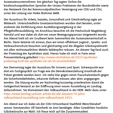
Automatenunternehmer. Am gleichen Tag tagten Online die
kinderschutzpolitischen Sprecher der Unions-Fraktionen der Bundesländer sowie
das Netzwerk Ost der Kommunalpolitischen Vereinigung von CDU und CSU,
unter der Leitung von Heike Brehmer MdB.
Der Ausschuss für Arbeit, Soziales, Gesundheit und Gleichstellung tagte am
Mittwoch. Unterschiedliche Gesetzesinitiativen wurden dort beraten, unter
anderem die Einführung einer Ausbildungsvergütung in der
Pflegehelferausbildung. Im Anschluss besuchte ich die Hochschule Magdeburg-
Stendal und war dabei als dort ein neuer Bewegungsparcour eingeweiht wurde.
Am Abend hielt ich ein Grußwort beim Sommerfest der Automatenwirtschaft in
Berlin. Darin betonte ich erneut, dass wir einen effektiven Jugend-, Spieler- und
Verbraucherschutz brauchen und gleichzeitig und die illegalen Glücksspielmarkt
mit allen rechtsstaatlichen Mitteln bekämpfen müssen. An diesem Tag fand auch
der Protesttag der Apotheken statt. Hierzu habe ich mich in Form einer
Pressemitteilung geäußert
https://www.cdufraktion.de/2023/apotheker-
protesttag-krull-die-apotheke-vor-ort-ist-unverzichtbar
/.
Am Donnerstag tagte der Ausschuss für Inneres und Sport. Schwerpunkt war
dort ein Fachgespräch zur Frage wie die Demokratieerziehung innerhalb der
Polizei gestärkt werden kann. Ich stehe klar gegen einen Pauschalverdacht gegen
die Sicherheitsbehörden, erkannte Defizite müssen aber aktiv angegangen
werden. Die Sitzung wurde am Nachmittag kurzzeitig unterbrochen damit die
Gelegenheit bestand an der Eröffnung einer neuen Ausstellung im Landtag
teilzunehmen. Sie thematisiert den Volksaufstand in der DDR. Mehr dazu unter
https://www.landtag.sachsen-anhalt.de/alle-dossiers/70-jahre-
volksaufstand/ausstellung-zum-volksaufstand-1953
.
Am Abend war ich dabei als der CDU-Ortsverband Stadtfeld-West/Diesdorf
seinen Vorsitzenden Ulf Steinforth im Amt bestätigte. Allen Gewählten herzliche
Glückwünsche zur Wahl. Ich freue mich auf die Zusammenarbeit.