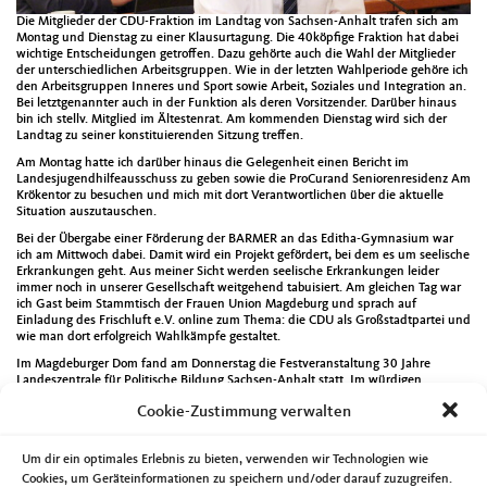
Die Mitglieder der CDU-Fraktion im Landtag von Sachsen-Anhalt trafen sich am
Montag und Dienstag zu einer Klausurtagung. Die 40köpfige Fraktion hat dabei
wichtige Entscheidungen getroffen. Dazu gehörte auch die Wahl der Mitglieder
der unterschiedlichen Arbeitsgruppen. Wie in der letzten Wahlperiode gehöre ich
den Arbeitsgruppen Inneres und Sport sowie Arbeit, Soziales und Integration an.
Bei letztgenannter auch in der Funktion als deren Vorsitzender. Darüber hinaus
bin ich stellv. Mitglied im Ältestenrat. Am kommenden Dienstag wird sich der
Landtag zu seiner konstituierenden Sitzung treffen.
Am Montag hatte ich darüber hinaus die Gelegenheit einen Bericht im
Landesjugendhilfeausschuss zu geben sowie die ProCurand Seniorenresidenz Am
Krökentor zu besuchen und mich mit dort Verantwortlichen über die aktuelle
Situation auszutauschen.
Bei der Übergabe einer Förderung der BARMER an das Editha-Gymnasium war
ich am Mittwoch dabei. Damit wird ein Projekt gefördert, bei dem es um seelische
Erkrankungen geht. Aus meiner Sicht werden seelische Erkrankungen leider
immer noch in unserer Gesellschaft weitgehend tabuisiert. Am gleichen Tag war
ich Gast beim Stammtisch der Frauen Union Magdeburg und sprach auf
Einladung des Frischluft e.V. online zum Thema: die CDU als Großstadtpartei und
wie man dort erfolgreich Wahlkämpfe gestaltet.
Im Magdeburger Dom fand am Donnerstag die Festveranstaltung 30 Jahre
Landeszentrale für Politische Bildung Sachsen-Anhalt statt. Im würdigen
Rahmen wurde nicht nur an die Geschichte dieser Einrichtung erinnert, sondern
Cookie-Zustimmung verwalten
auch deutlich, dass die Vermittlung von politischen und gesellschaftlichen
Bildungsinhalten auch in Zukunft sehr wichtig bleibt. Am gleichen Abend leitete
ich als CDU-Kreisvorsitzender die Neuwahl des Vorstandes des CDU-
Um dir ein optimales Erlebnis zu bieten, verwenden wir Technologien wie
Ortsverbandes Diesdorf/Lindenweiler. Dabei wurde der Magdeburger
Unternehmer und Sportmanager Ulf Steinforth zum neuen Vorsitzenden gewählt.
Cookies, um Geräteinformationen zu speichern und/oder darauf zuzugreifen.