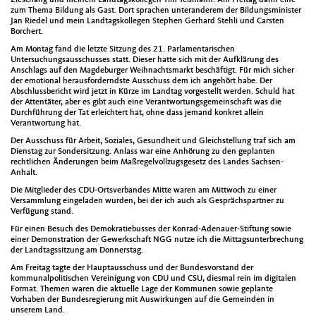
zum Thema Bildung als Gast. Dort sprachen unteranderem der Bildungsminister
Jan Riedel und mein Landtagskollegen Stephen Gerhard Stehli und Carsten
Borchert.
Am Montag fand die letzte Sitzung des 21. Parlamentarischen
Untersuchungsausschusses statt. Dieser hatte sich mit der Aufklärung des
Anschlags auf den Magdeburger Weihnachtsmarkt beschäftigt. Für mich sicher
der emotional herausforderndste Ausschuss dem ich angehört habe. Der
Abschlussbericht wird jetzt in Kürze im Landtag vorgestellt werden. Schuld hat
der Attentäter, aber es gibt auch eine Verantwortungsgemeinschaft was die
Durchführung der Tat erleichtert hat, ohne dass jemand konkret allein
Verantwortung hat.
Der Ausschuss für Arbeit, Soziales, Gesundheit und Gleichstellung traf sich am
Dienstag zur Sondersitzung. Anlass war eine Anhörung zu den geplanten
rechtlichen Änderungen beim Maßregelvollzugsgesetz des Landes Sachsen-
Anhalt.
Die Mitglieder des CDU-Ortsverbandes Mitte waren am Mittwoch zu einer
Versammlung eingeladen wurden, bei der ich auch als Gesprächspartner zu
Verfügung stand.
Für einen Besuch des Demokratiebusses der Konrad-Adenauer-Stiftung sowie
einer Demonstration der Gewerkschaft NGG nutze ich die Mittagsunterbrechung
der Landtagssitzung am Donnerstag.
Am Freitag tagte der Hauptausschuss und der Bundesvorstand der
kommunalpolitischen Vereinigung von CDU und CSU, diesmal rein im digitalen
Format. Themen waren die aktuelle Lage der Kommunen sowie geplante
Vorhaben der Bundesregierung mit Auswirkungen auf die Gemeinden in
unserem Land.