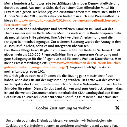
Meine hundertste Landtagsrede beschäftigte sich mit der Demokratieförderung
durch das Land. Aus meiner Sicht, darf es keinen Cent öffentliche Mittel für
Extremisten geben. Ich lehne jegliche Zusammenarbeit mit Extremisten strikt ab.
Auf der Seite der CDU-Landtagsfraktion findet man auch eine Pressemitteilung
hierzu (
https://www.cdufraktion.de/2019/nicht-einen-cent-oeffentliches-geld-
fuer-extremisten/
)
Die Situation der Kinderhospize und betroffenen Familien im Land war das
Thema meiner vierten Rede. Meiner Meinung nach wird in Kinderhospizen mehr
als medizinische Hilfe geleistet. Ihre Arbeit verdient Anerkennung und die
richtigen Rahmenbedingungen. Zur weiteren Beratung wurde der Antrag in den
Ausschuss für Arbeit, Soziales und Integration überwiesen.
Das Thema Pflege beschäftigte mich in meiner fünften Rede. In Sachsen-Anhalt
gibt es mehr als 110.000 Pflegebedürftige. Ihre angemessene Versorgung und
gute Bedingungen für die Pflegenden sind für meine Fraktion Dauerthema. Hier
meine Pressemitteilung hierzu (
https://www.cdufraktion.de/2019/wir-brauchen-
gute-rahmenbedingungen-fuer-die-pflege/
). Insgesamt beträgt die Anzahl
meiner Landtagsreden 102.
Natürlich gab es auch zwei Themen die die Sitzung ganz massiv beeinflusst
haben, ohne dass sie auf der Tagesordnung standen. Das erste war der Wechsel
an der Spitze des Finanzministeriums. Ich möchte die Gelegenheit nutzen André
Schröder für seinen Dienst für das Land danken und zum Ausdruck bringen, dass
ich auf die weitere Zusammenarbeit innerhalb der CDU-Landtagsfraktion freue.
Gratulation an Michael Richter zur seiner Berufung zum neuen Finanzminister
unseres Landes. Für mich ist es wichtig noch einmal klarzustellen, dass es auch
bei Personalentscheidung extrem wichtig ist darauf zu achten, dass alle
Cookie-Zustimmung verwalten
Beteiligten mit erhobenen Hauptes aus der Sache gehen und die Regeln des
fairen Umgangs untereinander gelten. Der zweite Punkt ist eine Denkschrift zwei
Mitglieder meiner Landtagsfraktion. Man kann über dieses Papier denken was
Um dir ein optimales Erlebnis zu bieten, verwenden wir Technologien wie
man möchte, mancher der dort aufgeführten Punkte ist sicher
Cookies, um Geräteinformationen zu speichern und/oder darauf zuzugreifen.