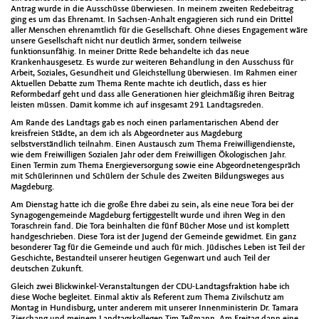
Antrag wurde in die Ausschüsse überwiesen. In meinem zweiten Redebeitrag
ging es um das Ehrenamt. In Sachsen-Anhalt engagieren sich rund ein Drittel
aller Menschen ehrenamtlich für die Gesellschaft. Ohne dieses Engagement wäre
unsere Gesellschaft nicht nur deutlich ärmer, sondern teilweise
funktionsunfähig. In meiner Dritte Rede behandelte ich das neue
Krankenhausgesetz. Es wurde zur weiteren Behandlung in den Ausschuss für
Arbeit, Soziales, Gesundheit und Gleichstellung überwiesen. Im Rahmen einer
Aktuellen Debatte zum Thema Rente machte ich deutlich, dass es hier
Reformbedarf geht und dass alle Generationen hier gleichmäßig ihren Beitrag
leisten müssen. Damit komme ich auf insgesamt 291 Landtagsreden.
Am Rande des Landtags gab es noch einen parlamentarischen Abend der
kreisfreien Städte, an dem ich als Abgeordneter aus Magdeburg
selbstverständlich teilnahm. Einen Austausch zum Thema Freiwilligendienste,
wie dem Freiwilligen Sozialen Jahr oder dem Freiwilligen Ökologischen Jahr.
Einen Termin zum Thema Energieversorgung sowie eine Abgeordnetengespräch
mit Schülerinnen und Schülern der Schule des Zweiten Bildungsweges aus
Magdeburg.
Am Dienstag hatte ich die große Ehre dabei zu sein, als eine neue Tora bei der
Synagogengemeinde Magdeburg fertiggestellt wurde und ihren Weg in den
Toraschrein fand. Die Tora beinhalten die fünf Bücher Mose und ist komplett
handgeschrieben. Diese Tora ist der Jugend der Gemeinde gewidmet. Ein ganz
besonderer Tag für die Gemeinde und auch für mich. Jüdisches Leben ist Teil der
Geschichte, Bestandteil unserer heutigen Gegenwart und auch Teil der
deutschen Zukunft.
Gleich zwei Blickwinkel-Veranstaltungen der CDU-Landtagsfraktion habe ich
diese Woche begleitet. Einmal aktiv als Referent zum Thema Zivilschutz am
Montag in Hundisburg, unter anderem mit unserer Innenministerin Dr. Tamara
Zieschang und meinem Landtagskollegen Tim Teßmann. Am Freitag dann eine