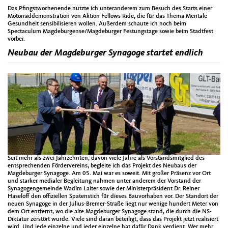
Das Pfingstwochenende nutzte ich unteranderem zum Besuch des Starts einer
Motorraddemonstration von Aktion Fellows Ride, die für das Thema Mentale
Gesundheit sensibilisieren wollen. Außerdem schaute ich noch beim
Spectaculum Magdeburgense/Magdeburger Festungstage sowie beim Stadtfest
vorbei.
Neubau der Magdeburger Synagoge startet endlich
Seit mehr als zwei Jahrzehnten, davon viele Jahre als Vorstandsmitglied des
entsprechenden Fördervereins, begleite ich das Projekt des Neubaus der
Magdeburger Synagoge. Am 05. Mai war es soweit. Mit großer Präsenz vor Ort
und starker medialer Begleitung nahmen unter anderem der Vorstand der
Synagogengemeinde Wadim Laiter sowie der Ministerpräsident Dr. Reiner
Haseloff den offiziellen Spatenstich für dieses Bauvorhaben vor. Der Standort der
neuen Synagoge in der Julius-Bremer-Straße liegt nur wenige hundert Meter von
dem Ort entfernt, wo die alte Magdeburger Synagoge stand, die durch die NS-
Diktatur zerstört wurde. Viele sind daran beteiligt, dass das Projekt jetzt realisiert
wird. Und jede einzelne und jeder einzelne hat dafür Dank verdient. Wer mehr