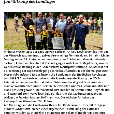
Juni-Sitzung des Landtages
In dieser Woche tagte der Landtag von Sachsen-Anhalt. Doch bevor das Plenum
am Mittwoch zusammentrat, gab es bereits einige Termine davor. So nahm ich am
Montag an der 58. Kreisvorstandskonferenz des Städte- und Gemeindebundes
Sachsen-Anhalt in Löbejün teil. Danach ging es zurück nach Magdeburg, wo eine
Gedenkveranstaltung in der Gedenkstätte Moritzplatz stattfand. Anlass war der
66. Jahrestag der Niederschlagung des Volksaufstandes in der ehemaligen DDR.
Dieser Volksaufstand ist das historische Fundament der friedlichen Revolution
von 1989/90. Außerdem durfte ich die konstituierende Sitzung der CDU-
Ratsfraktion im neuen Stadtrat leiten. Dabei wurden Wigbert Schwenke zum
Fraktionsvorsitzenden und zu seinen Stellvertreten Andreas Schumann MdL und
Frank Schuster gewählt. Der Vorstand wird mit den Beisitzern Bernd Heynemann
und Reinhard Stern vervollständigt. Für das Amt des Stadtratsvorsitzenden
schlägt die Fraktion Michael Hoffmann vor. Die wichtige Funktion des
Kassenprüfers übernimmt Tim Rohne.
Am Dienstag fand die Fachtagung Baustelle „Kinderarmut – IdeenREICH gegen
KinderARMUT“ statt. Neben einer allgemeinen Feststellung der aktuellen
Situation wurden auch mögliche Strategien zur Bekämpfung der Kinderarmut