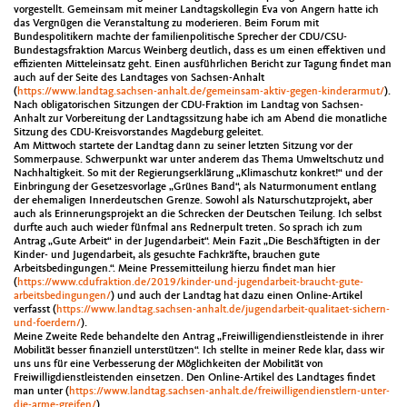
vorgestellt. Gemeinsam mit meiner Landtagskollegin Eva von Angern hatte ich
das Vergnügen die Veranstaltung zu moderieren. Beim Forum mit
Bundespolitikern machte der familienpolitische Sprecher der CDU/CSU-
Bundestagsfraktion Marcus Weinberg deutlich, dass es um einen effektiven und
effizienten Mitteleinsatz geht. Einen ausführlichen Bericht zur Tagung findet man
auch auf der Seite des Landtages von Sachsen-Anhalt
(
https://www.landtag.sachsen-anhalt.de/gemeinsam-aktiv-gegen-kinderarmut/
).
Nach obligatorischen Sitzungen der CDU-Fraktion im Landtag von Sachsen-
Anhalt zur Vorbereitung der Landtagssitzung habe ich am Abend die monatliche
Sitzung des CDU-Kreisvorstandes Magdeburg geleitet.
Am Mittwoch startete der Landtag dann zu seiner letzten Sitzung vor der
Sommerpause. Schwerpunkt war unter anderem das Thema Umweltschutz und
Nachhaltigkeit. So mit der Regierungserklärung „Klimaschutz konkret!“ und der
Einbringung der Gesetzesvorlage „Grünes Band“, als Naturmonument entlang
der ehemaligen Innerdeutschen Grenze. Sowohl als Naturschutzprojekt, aber
auch als Erinnerungsprojekt an die Schrecken der Deutschen Teilung. Ich selbst
durfte auch auch wieder fünfmal ans Rednerpult treten. So sprach ich zum
Antrag „Gute Arbeit“ in der Jugendarbeit“. Mein Fazit „Die Beschäftigten in der
Kinder- und Jugendarbeit, als gesuchte Fachkräfte, brauchen gute
Arbeitsbedingungen.“. Meine Pressemitteilung hierzu findet man hier
(
https://www.cdufraktion.de/2019/kinder-und-jugendarbeit-braucht-gute-
arbeitsbedingungen/
) und auch der Landtag hat dazu einen Online-Artikel
verfasst (
https://www.landtag.sachsen-anhalt.de/jugendarbeit-qualitaet-sichern-
und-foerdern/
).
Meine Zweite Rede behandelte den Antrag „Freiwilligendienstleistende in ihrer
Mobilität besser finanziell unterstützen“. Ich stellte in meiner Rede klar, dass wir
uns uns für eine Verbesserung der Möglichkeiten der Mobilität von
Freiwilligdienstleistenden einsetzen. Den Online-Artikel des Landtages findet
man unter (
https://www.landtag.sachsen-anhalt.de/freiwilligendienstlern-unter-
die-arme-greifen/
)