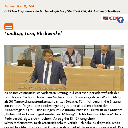
Tobias Krull, MdL
CDU Landtagsabgeordneter für Magdeburg Stadtfeld-Ost, Altstadt und Ostelbien
Toggle
navigation
Landtag, Tora, Blickwinkel
Zu seiner voraussichtlich vorletzten Sitzung in dieser Wahlperiode traf sich der
Landtag von Sachsen-Anhalt am Mittwoch und Donnerstag dieser Woche. Mehr
als 30 Tagesordnungspunkte standen zur Debatte. Für mich begann die Sitzung
mit einer Anfrage an die Landesregierung zu den aktuellen Plänen der
Bundesregierung zu Einsparungen im Gesundheitswesen. Kurzfazit der Antwort
„Bisher gibt es keine abgestimmte Einschätzung“. Ich bleibe dran. Meine nächste
Rede beschäftigte sich mit einem Antrag der Einführung einer
Schwerarbeitsrente, nach österreichischem Vorbild. Ich sehe es skeptisch, wenn
ein solches Modell aus einem Gesamtsystem einfach herausgenommen wird. Der