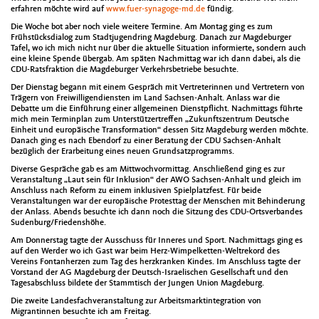
erfahren möchte wird auf
www.fuer-synagoge-md.de
fündig.
Die Woche bot aber noch viele weitere Termine. Am Montag ging es zum
Frühstücksdialog zum Stadtjugendring Magdeburg. Danach zur Magdeburger
Tafel, wo ich mich nicht nur über die aktuelle Situation informierte, sondern auch
eine kleine Spende übergab. Am späten Nachmittag war ich dann dabei, als die
CDU-Ratsfraktion die Magdeburger Verkehrsbetriebe besuchte.
Der Dienstag begann mit einem Gespräch mit Vertreterinnen und Vertretern von
Trägern von Freiwilligendiensten im Land Sachsen-Anhalt. Anlass war die
Debatte um die Einführung einer allgemeinen Dienstpflicht. Nachmittags führte
mich mein Terminplan zum Unterstützertreffen „Zukunftszentrum Deutsche
Einheit und europäische Transformation“ dessen Sitz Magdeburg werden möchte.
Danach ging es nach Ebendorf zu einer Beratung der CDU Sachsen-Anhalt
bezüglich der Erarbeitung eines neuen Grundsatzprogramms.
Diverse Gespräche gab es am Mittwochvormittag. Anschließend ging es zur
Veranstaltung „Laut sein für Inklusion“ der AWO Sachsen-Anhalt und gleich im
Anschluss nach Reform zu einem inklusiven Spielplatzfest. Für beide
Veranstaltungen war der europäische Protesttag der Menschen mit Behinderung
der Anlass. Abends besuchte ich dann noch die Sitzung des CDU-Ortsverbandes
Sudenburg/Friedenshöhe.
Am Donnerstag tagte der Ausschuss für Inneres und Sport. Nachmittags ging es
auf den Werder wo ich Gast war beim Herz-Wimpelketten-Weltrekord des
Vereins Fontanherzen zum Tag des herzkranken Kindes. Im Anschluss tagte der
Vorstand der AG Magdeburg der Deutsch-Israelischen Gesellschaft und den
Tagesabschluss bildete der Stammtisch der Jungen Union Magdeburg.
Die zweite Landesfachveranstaltung zur Arbeitsmarktintegration von
Migrantinnen besuchte ich am Freitag.